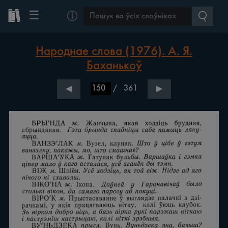
☰
ⓘ
Народнае слова (1976). А. Я.
Баханькоў
/
361
◀
▶