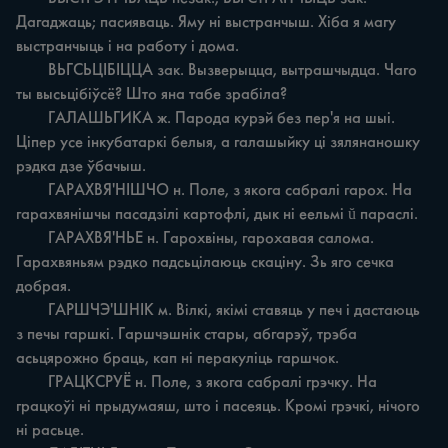
Дагаджаць; пасияваць. Яму ні выстранчыш. Хіба я магу 
выстранчыць i на работу i дома.

	ВЬГСЬЦІБІЦЦА зак. Вызверыцца, вытрашчыдца. Чаго 
ты высьцібіўсё? Што яна табе зрабіла?

	ГАЛАШЬГИКА ж. Парода курэй без пер'я на шыі. 
Ціпер усе інкубатаркі белыя, а галашыйку ці зялянаношку 
рэдка дзе ўбачыш.

	ГАРАХВЯ'НІШЧО н. Поле, з якога сабралі гарох. На 
гарахвянішчы пасадзілі картофлі, дык ні еельмі ŭ параслі.

	ГАРАХВЯ'НЬЕ н. Гарохвіны, гарохавая салома. 
Гарахвяньям рэдко падсьцілаюць скаціну. Зь яго сечка 
добрая.

	ГАРШЧЭ'ШНІК м. Вілкі, якімі ставяць у печ i дастаюць 
з печы гаршкі. Гаршчэшнік стары, абгарэў, трэба 
асьцярожно браць, кап ні перакуліць гаршчок.

	ГРАЦКСРУЁ н. Поле, з якога сабралі грэчку. На 
грацкоўі ні прыдумаяш, што i пасеяць. Кромі грэчкі, нічого 
ні расьце.
