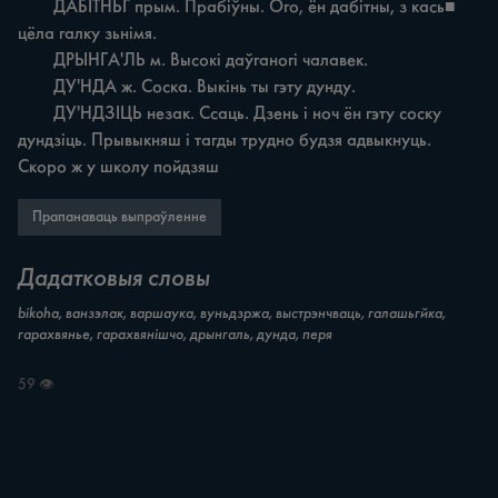
	ДАБІТНЬГ прым. Прабіўны. Ого, ён дабітны, з кась■ 
цёла галку зьнімя.

	ДРЫНГА'ЛЬ м. Высокі даўганогі чалавек.

	ДУ'НДА ж. Соска. Выкінь ты гэту дунду.

	ДУ'НДЗІЦЬ незак. Ссаць. Дзень i ноч ён гэту соску 
дундзіць. Прывыкняш i тагды трудно будзя адвыкнуць. 
Скоро ж у школу пойдзяш
Прапанаваць выпраўленне
Дадатковыя словы
bikoha, ванзэлак, варшаука, вуньдзржа, выстрэнчваць, галашьгйка,
гарахвянье, гарахвянішчо, дрынгаль, дунда, перя
59 👁