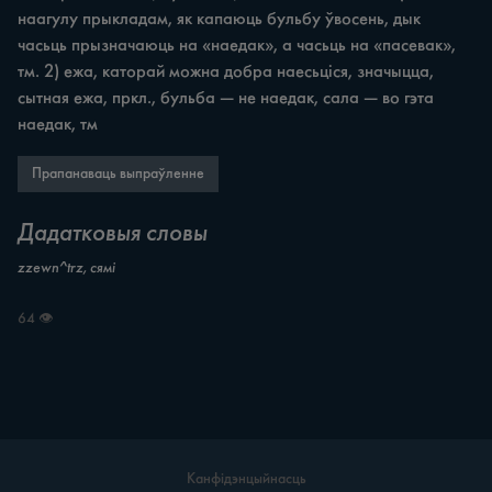
наагулу прыкладам, як капаюць бульбу ўвосень, дык 
часьць прызначаюць на «наедак», а часьць на «пасевак», 
тм. 2) ежа, каторай можна добра наесьціся, значыцца, 
сытная ежа, пркл., бульба — не наедак, сала — во гэта 
наедак, тм
Прапанаваць выпраўленне
Дадатковыя словы
zzewn^trz, сямі
64 👁
Канфідэнцыйнасць