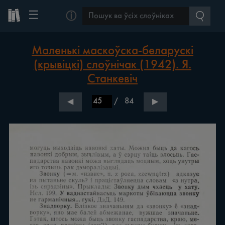
☰
ⓘ
Маленькі маскоўска-беларускі
(крывіцкі) слоўнічак (1942). Я.
Станкевіч
/
84
◀
▶