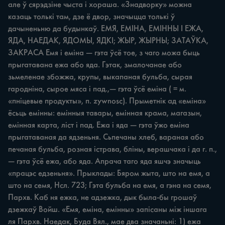
але ў сярэдзіне чыста і хораша. «Знадворку» можна 
казаць толькі там, дзе ё двор, значыцца толькі ў 
дачыненьню да будынкаў. ЕМЯ, ЕМІНА, ЕМІННЫ I ЕЖА, 
ЯДА, НАЕДАК, ЯДОМЫ, ЯДКІ; ЖЫР, ЖЫРНЫ; ЗАТАЎКА, 
ЗАКРАСА Емя і еміна — гэта ўсё тое, з чаго можа быць 
прыгатавана ежа або яда. Гэтак, змалочанае або 
зьмеленае збожжа, крупы, выкапаная бульба, сырая 
гародніна, сырое мяса і пад.,— гэта ўсё еміна ( = м. 
«пніцевые продукты», п. zywnosc). Прыметнік ад «еміна» 
ёсьць емінны: емінныя тавары, емінная крама, магазын, 
емінная карта, ліст і пад. Ежа і яда — гэта ўжо еміна 
прыгатаваная да ядзеньня. Сьпечаны хлеб, вараная або 
печаная бульба, розная істрава, бліны, верашчака і да г. п.,
— гэта ўсё ежа, або яда. Апрача таго яда яшчэ значыць 
«працэс едзеньня». Прыклады: Бяром жыта, што на емя, а 
што на семя, Нсл. 723; Гэта бульба на емя, а гэна на семя, 
Пархв. Каб ня ежка, не адзежка, дык была-бы грошаў 
дзежкаў Войш. «Емя, еміна, емінны» запісаны між іншага 
ля Пархв. Наедак, Буда Вял., мае два значаньні: 1) ежа 