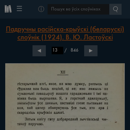
☰
ⓘ
Падручны расійска-крыўскі (беларускі)
слоўнік (1924). В. Ю. Ластоўскі
/
846
◀
▶