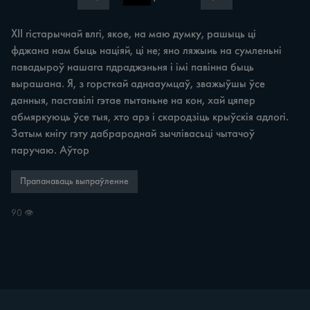
XII гістарычнай влгі, якое, на маю думку, рашыць ці 
фджана нам быць націяй, ці не; яно ляжыиь на сумленьні 
павадыроў нашага пдраджэньня i імі павінна быць 
вырашана. Я, з горсткай аднааумцаў, зважыўшы ўсе 
данныя, паставілі гэтае пытаньне на кон, хай цяпер 
абмяркуюць ўсе тыя, хто арэ i скародзіць крыўскія адлогі. 
Затым кнігу гэту дабрароднай зычлівасьці чытачоў 
паручаю. Аўтор
Прапанаваць выпраўленне
90 👁