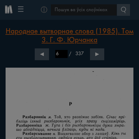
☰
ⓘ
Народнае вытворнае слова (1985). Том
3. Г. Ф. Юрчанка
/
337
◀
▶