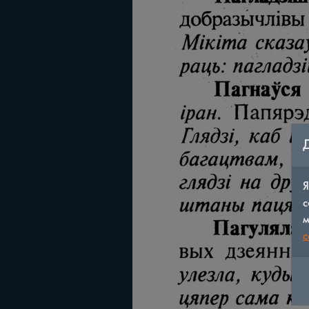
Я
с
м
c