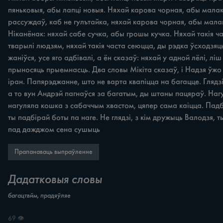
пяньковыя, абы лапці новыя. Няхай карова чорная, абы малако
рассуждаў, каб не гулътайка, няхай карова чорная, абы мала
Ніканёнак: няхай сабе сучка, абы грошы кучка. Няхай такія 
тварылі людзям, няхай такія часта сеюцца, ды рэдка ўсходзяць
жаніўся, усе яго адбівалі, а ён сказаў: няхай у адной лёлі, л
прыносяць прыемнасць. Два словы Мікіта сказаў, i Надзя ўжо р
іран. Папярэджанне, што не варта квапіцца на багацце. Глядзі,
а то вун Андрэй пагнаўся за багатым, ды штаны пацяраў. Наг
нагуляла кошка з сабаччым хвастом, цяпер сама каіцца. Падб
ты падбірай боты па наге. Не глядзі, з кім дружыць Валодзя, 
пад дажджом сена сушыць
Прапанаваць выпраўленне
Дадатковыя словы
багацтвйм, прадяўляе
69 👁