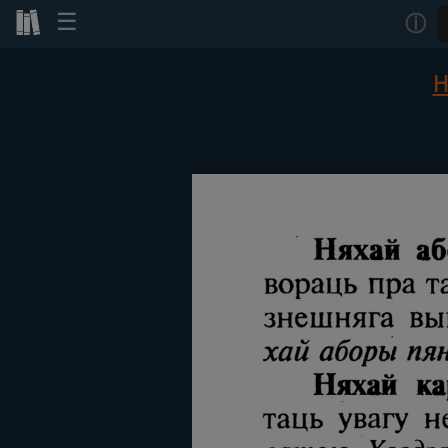
☰
ⓘ
Н