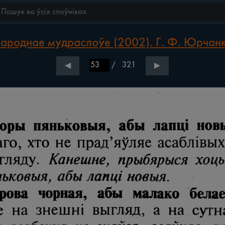
ароднае мудраслоўе (2002). Г. Ф. Юрчан
/
321
◀
▶