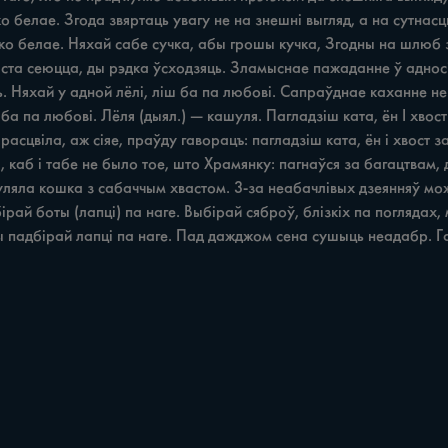
 белае. Згода звяртаць увагу не на знешні выгляд, а на сутнасц
ко белае. Няхай сабе сучка, абы грошы кучка, Згодны на шлюб з
часта сеюцца, ды рэдка ўсходзяць. Зламыснае пажаданне ў аднос
. Няхай у адной лёлі, ліш ба па любові. Сапраўднае каханне не 
іш ба па любові. Лёля (дыял.) — кашуля. Пагладзіш ката, ён І хво
асцвіла, аж сіяе, праўду гаворацъ: пагладзіш ката, ён i хвост 
 каб i табе не было тое, што Храмянку: пагнаўся за багацтвам, д
уляла кошка з сабаччым хвастом. 3-за неабачлівых дзеянняў мо
ірай боты (лапці) па наге. Выбірай сяброў, блізкіх па поглядах
ты падбірай лапці па наге. Пад дажджом сена сушыць неадабр. Га