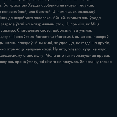
ь. За красатою Хведзя асобенна не гнаўся, глаўнае, 
 непрывабнай, але багатай. Ці помніш, як разважаў 
інах да нядобрага чалавека. Айя-яй, сколька яны ўрада 
звяртае ўвагі на матэрыяльны стан, Ці помніш, як Міця 
ст задзярэ. Спагадлівае слова, добразычлівы ўчынак 
задзярэ. Пагнаўся за багацтвим (багатым), ды штаны пацяраў 
ы штаны пацяраў. А ты жыві, як удаецца, не глядзі на другіх, 
жна атрымаць непрыемнасці. Ну што, улезла, куды не нада, 
, маёмаснаму становішчу. Мала што тэя неразлушныя друзья, 
вораць пра няўмеку, які нічога не разумее. Яе хазяіну толька 