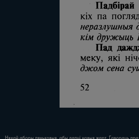
Няхай аборы пяньковыя, абы лапці новыя жарт. Гавораць пра 