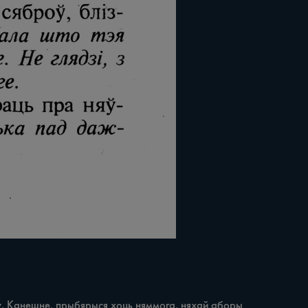
ду. Канешне, прыбярыся хоць няммога, няхай аборы 