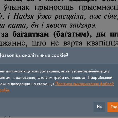
Дазволіць аналітычныя cookie?
ны дапамагаюць нам зразумець, як вы ўзаемадзейнічаеце з
айтам, і, адпаведна, што ў ім трэба палепшыць. Падрабязней
ожна даведацца на старонцы
Палітыка выкарыстання файлаў
ookie
.
Не
Так