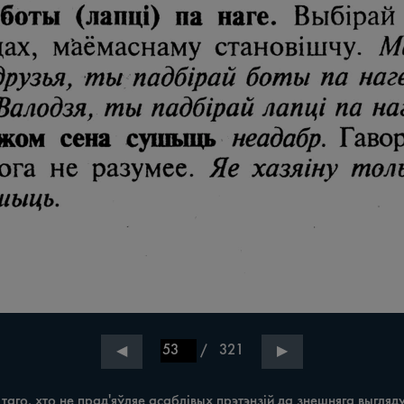
/
321
◀
▶
таго, хто не прад'яўляе асаблівых прэтэнзій да знешняга выгля