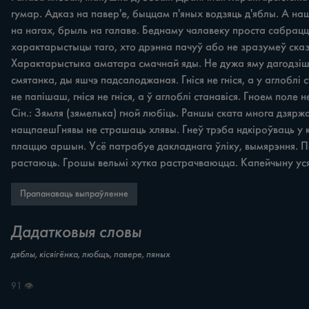
гумар. Адказ на павер'е, быццам п'яных водзяць д'яблы. А наши
на нагах, брыль на галаве. Беднаму чалавеку проста сабрацца
характарыстыцы таго, хто дрэнна пачуў або не зразумеў сказа
Характарыстыка аматара смачнай яды. Не дужа яму дагодзіш, у
смятанка, ды яшчэ падсалоджаная. Гніся не гніся, а у аглоблі 
не папішаш, гніся не гніся, а ў аглоблі станавіся. Гноем поле
Сін.: Зямля (зямелька) гной любіць. Раншы ската многа дзяржал
нащпаешГнявы не страшаць хлявы. Гнеў трэба ндкіроўваць у ка
плаццю аршын. Усё патрабуе дакладнага ўліку, вымярэння. 
растаюць. Грошы вельмі хутка растрачваюцца. Капейчыну уся
Прапанаваць выпраўленне
Дадатковыя словы
дяблы, кісяігёнка, любщъ, павере, пяных
91 👁