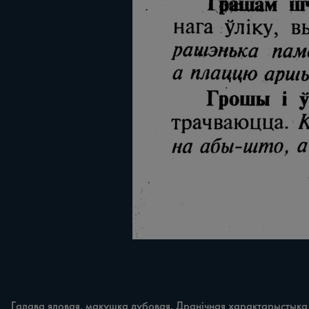
Галава яловая, макушка дубовая. Дранічная характарыстыка а