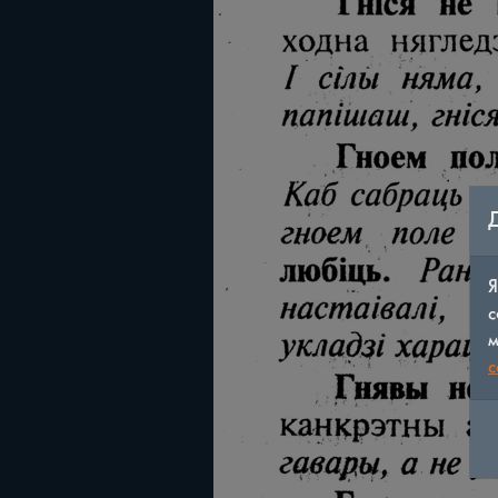
Я
с
м
c