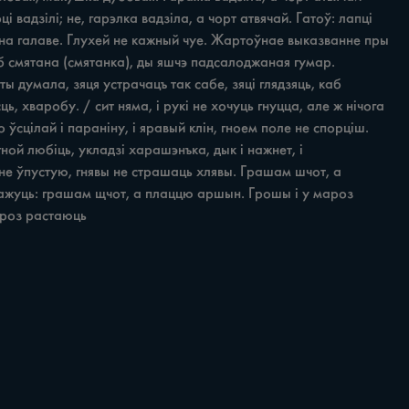
вадзілі; не, гарэлка вадзіла, а чорт атвячай. Гатоў: лапці 
ь на галаве. Глухей не кажный чуе. Жартоўнае выказванне пры 
б смятана (смятанка), ды яшчэ падсалоджаная гумар. 
 думала, зяця устрачацъ так сабе, зяці глядзяць, каб 
, хваробу. / сит няма, i рукі не хочуць гнуцца, але ж нічога 
ўсцілай i параніну, i яравый клін, гноем поле не спорціш. 
ной любіць, укладзі харашэнъка, дык i нажнет, i 
не ўпустую, гнявы не страшаць хлявы. Грашам шчот, а 
ажуць: грашам щчот, а плаццю аршын. Грошы i у мароз 
ароз растаюць