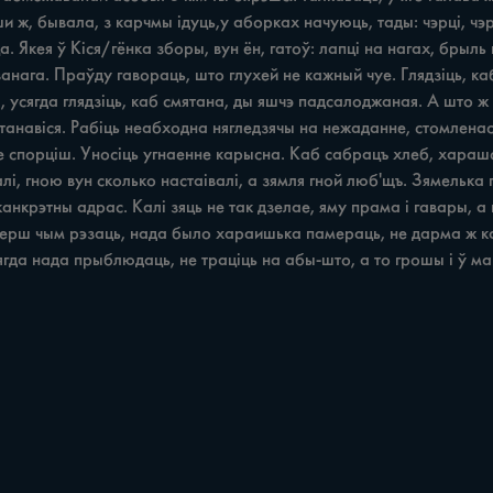
 ж, бывала, з карчмы ідуць,у аборках начуюць, тады: чэрці, чэрці 
. Якея ў Кіся/гёнка зборы, вун ён, гатоў: лапці на нагах, брыл
нага. Праўду гавораць, што глухей не кажный чуе. Глядзіць, ка
сягда глядзіць, каб смятана, ды яшчэ падсалоджаная. А што ж ты
станавіся. Рабіць неабходна нягледзячы на нежаданне, стомленасць
 не спорціш. Уносіць угнаенне карысна. Каб сабрацъ хлеб, харашо 
і, гною вун сколько настаівалі, а зямля гной люб'щъ. Зямелька г
нкрэтны адрас. Калі зяць не так дзелае, яму прама i гавары, а 
Перш чым рэзаць, нада было хараишька памераць, не дарма ж к
гда нада прыблюдаць, не траціць на абы-што, а то грошы i ў м