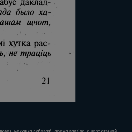
ловая, макушка дубовая! Гаража вадзіла, а чорт атвячай 