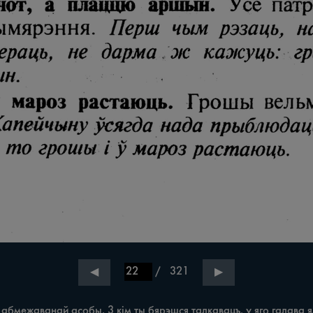
/
321
◀
▶
бмежаванай асобы. 3 кім ты бярэшся талкавацъ, у яго галава я