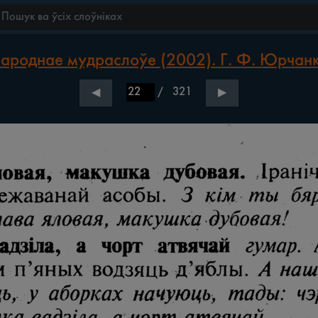
ароднае мудраслоўе (2002). Г. Ф. Юрчан
/
321
◀
▶