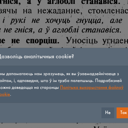
Дазволіць аналітычныя cookie?
ны дапамагаюць нам зразумець, як вы ўзаемадзейнічаеце з
айтам, і, адпаведна, што ў ім трэба палепшыць. Падрабязней
ожна даведацца на старонцы
Палітыка выкарыстання файлаў
ookie
.
Не
Так