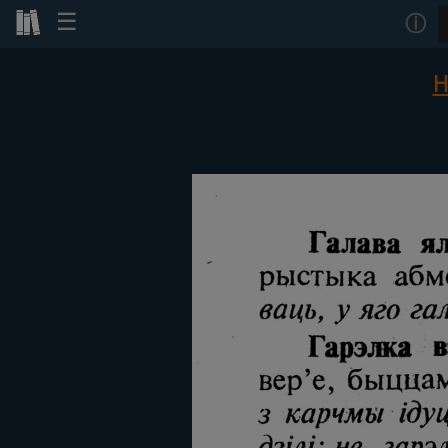
☰
ⓘ
Н