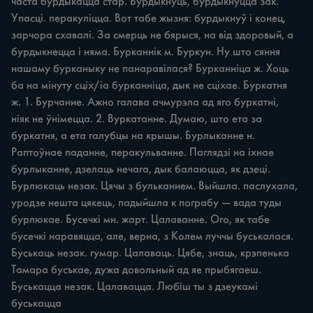
часта бурдыкацца стар. Бурдыкнуць, бурдыкнуцца зак. 
Упасці. перакуліцца. Вот табе жызня: бурдыкнуў i конец, 
зарчора схавалі. За смерць не бярыся, на від здоровый, а 
бурдыкнецца i няма. Бурканнік м. Буркун. Ну што сяння 
нашаму бурканыку не панаравілася? Бурканніца ж. Хоць 
ба на мінуту сціх/іа бурканніца, дык не сціхае. Буркатня 
ж. 1. Бурчание. Ажно галава ачмурэла ад яго буркатні, 
ніяк не ўнімецца. 2. Вуркатанне. Думаю, што ета за 
буркатня, а ета галубцы на крышы. Бурлыканне н. 
Раптоўнае паданне, перакульванне. Паглядзі на іхнае 
бурлыканне, дзелаць нечага, дык балаюцца, як дзеці. 
Бурлюкаць незак. Цячы з бульканием. Выйшла. паслухала, 
уродзе нешта цякець, падыйшла к пограбу — вада туды 
бурлюкае. Бусечкі мн. жарт. Цалаванне. Ого, як табе 
бусечкі наравяцца, але, верна, з Колем луччы буськалася. 
Буськаць незак. гумар. Цалаваць. Цябе, знаць, крэпенька 
Тамара бусъкае, дужа довольный ад яе прыбягаеш. 
Буськацца незак. Цалавацца. Любіш ты з дзеукамі 
буськацца