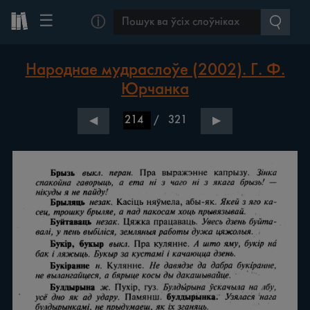
☰
ⓘ
Народнае мудраслоўе (2002). Г. Ф.
Юрчанка
/
321
◀
▶