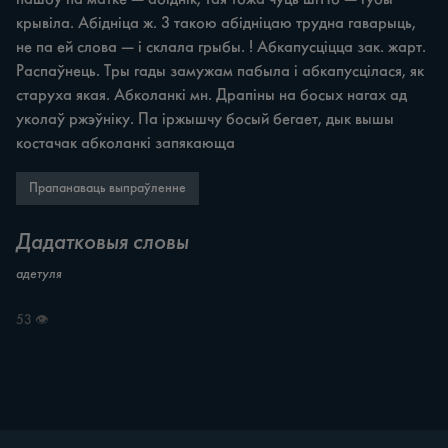
крывіла. Абідніца ж. 3 такою абідніцаю трудна гаварыць, 
не па ей слова — i склала грыбы. ! Абкапусціцца зак. жарт. 
Распаўнець. Тры гады замужам пабыла i абкапусцілася, як 
старуха якая. Абколанкі мн. Драпіны на босых нагах ад 
уколаў ржэўніку. Па іржышчу босый бегает, дык вышы 
костачак абколанкі запякающа
Прапанаваць выпраўленне
Дадатковыя словы
адетуля
53 👁