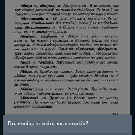
Дазволіць аналітычныя cookie?