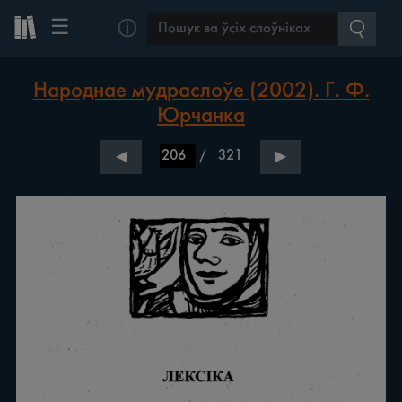
☰
ⓘ
Народнае мудраслоўе (2002). Г. Ф.
Юрчанка
/
321
◀
▶