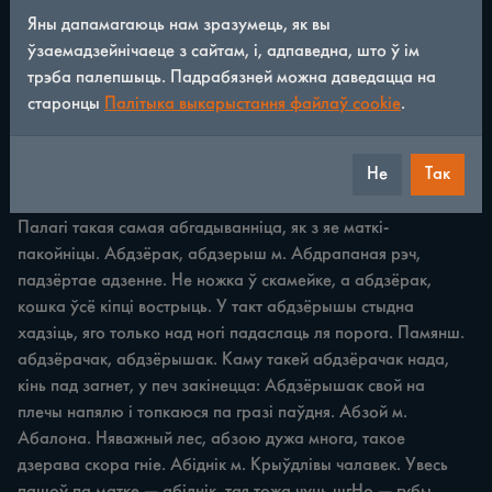
/
321
◀
▶
Яны дапамагаюць нам зразумець, як вы
ўзаемадзейнічаеце з сайтам, і, адпаведна, што ў ім
ЛЕКСІКА Абагул м., абагулка ж. Абагульненне. Я не 
трэба палепшыць. Падрабязней можна даведацца на
помню, мне мой старык расказываў, як тута дзелалі 
старонцы
Палітыка выкарыстання файлаў cookie
.
абагул. Як ішла ў нас абагулка, Змітрок ад'етуля з 'ехаў, 
не захацеў пісацца ў калгас. Абгадываншк м. Той, хто 
Не
Так
набывае з цяжкасцю. Як астануцца абгадываннікі без 
капёйкі, тады ў іх наабгадываецца. Абгадыванніца ж. 3 
Палагі такая самая абгадыванніца, як з яе маткі-
пакойніцы. Абдзёрак, абдзерыш м. Абдрапаная рэч, 
падзёртае адзенне. Не ножка ў скамейке, а абдзёрак, 
кошка ўсё кіпці вострыць. У такт абдзёрышы стыдна 
хадзіць, яго только над ногі падаслаць ля порога. Памянш. 
абдзёрачак, абдзёрышак. Каму такей абдзёрачак нада, 
кінь пад загнет, у печ закінецца: Абдзёрышак свой на 
плечы напялю i топкаюся па гразі паўдня. Абзой м. 
Абалона. Няважный лес, абзою дужа многа, такое 
дзерава скора гніе. Абіднік м. Крыўдлівы чалавек. Увесь 
пашоў па матке — абіднік, тая тожа чуць шгНо — губы 