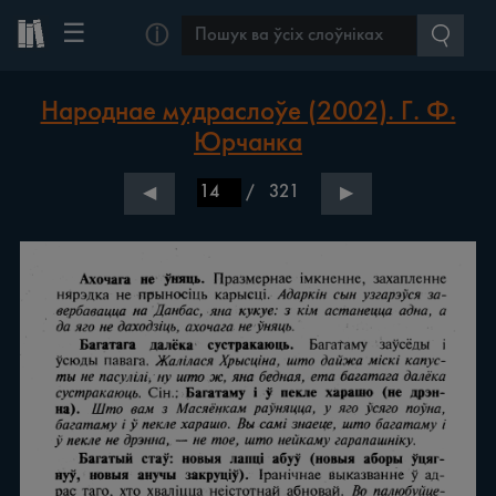
☰
ⓘ
Народнае мудраслоўе (2002). Г. Ф.
Юрчанка
/
321
◀
▶