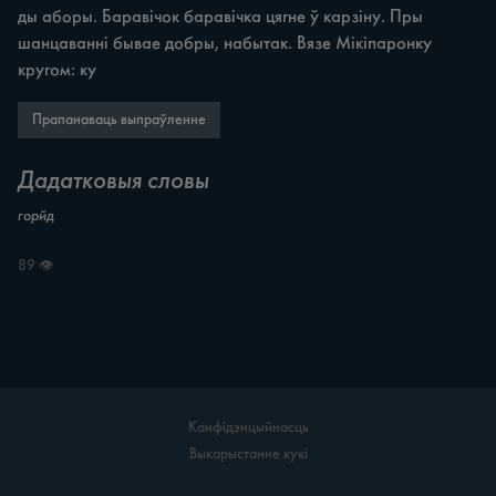
ды аборы. Баравічок баравічка цягне ў карзіну. Пры 
шанцаванні бывае добры, набытак. Вязе Мікіпаронку 
кругом: ку
Прапанаваць выпраўленне
Дадатковыя словы
горйд
89 👁
Канфідэнцыйнасць
Выкарыстанне кукі