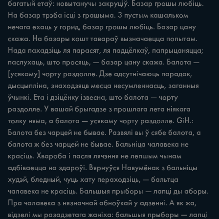
багатый етаў: новытанучы закруціў. Базар грошы любіць. 
На базар трэба ісці з грашыма. 3 пустым кашальком 
нечага ехаць у горид, базар грошы любіць. Базар цану 
скажа. На базары кошт тавараў вызначаецца попытам. 
Нада пахадзіць ля парасят, ля падцёлкаў, папрыцаняцца; 
паслухаць, што просяць, — базар цану скажа. Балота — 
[усякаму] чорту раздолле. Дзе адсутнічаюць парадак, 
дысцыпліна, знаходзяцв месца несумленнасць, заганныя 
ўчынкі. Ета i дзіцёнку ізвесна, што балота — чорту 
раздолле. У вашай брыгадзе з прошлага лета ніякага 
толку няма, а балота — усякаму чорту раздолле. GiH.: 
Балота без чарцей не бывае. Развялі вы ў сябе балота, а 
балота ж без чарцей не бывае. Бальніца чалавека не 
красіць. Хвароба i пасля лячэння не лепшым чынам 
адбіваецца на здароўі. Вярнуўся Навумёнак з бальніцы 
худэй, бледный, чуць хату пераходзіць, — бальтца 
чалавека не красіць. Бальшыя прыборы — лапці ды аборы. 
Пра чалавека з нязначнай абноўкай у адзенні. А як жа, 
відзелі мы разадзетага жаніха: бальшыя прыборы — лапці 