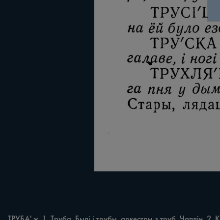
ТРУБА' ж. 1. Труба. Былі i трубы, аркестры з труб. Чаплін. 2