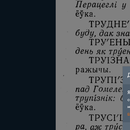
Я
с
м
c