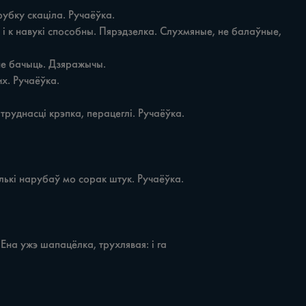
Ена ужэ шапацёлка, трухлявая: i га