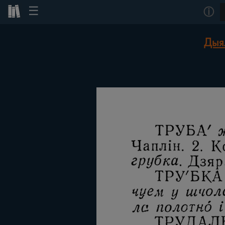
☰
ⓘ
Дыя