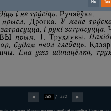
Не
Так
/
433
◀
▶
. Комін, дымаход. Маленькая печ з трубамі — грубка. Дзяражычы.
