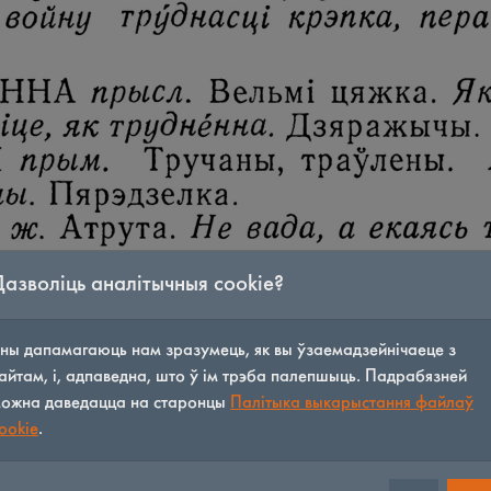
Дазволіць аналітычныя cookie?
ны дапамагаюць нам зразумець, як вы ўзаемадзейнічаеце з
айтам, і, адпаведна, што ў ім трэба палепшыць. Падрабязней
ожна даведацца на старонцы
Палітыка выкарыстання файлаў
ookie
.