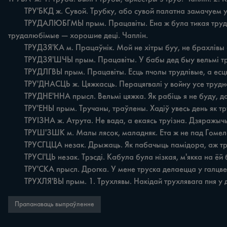
	ТРУ'БКД ж. Сувой. Трубку, або сувой палатна замачуем у шчолаку, екі робім з попелу. Карпаўка. Пабеліла полотно І у трубку скаціла. Ручаёўка.

	ТРУДАЛЮБГМЫ прым. Працавіты. Ена ж була тикая трудалюбімая. Дзяражычы. Два умерлі, а два жыва: i трудалюбімые, i к навукі способны. Пярэдзелка. Слухмяные, не балаўные, 
трудалюбімые — хорошие деці. Чаплін.

	ТРУДЗЯ'КА м. Працаўнік. Мой не хітры буу, не брахлівы — такі трудяка. Бывалькі. Ой, ён такі трудяка, за роботай свету не бачыць. Дзяражычы.

	ТРУДЗЯ'ШЧЫ прым. Працавіты. У бабы дед быу вельмі трудяшчы. Дзяражычы. Пчала трудяшчая: цегае мед, сцеражэ чужих. Ручаёўка.

	ТРУДЛГВЫ прым. Працавіты. Есць пчолы трудлівые, а есць усякіе. Ручаёўка.

	ТРУ'ДНАСЦЬ ж. Цяжкасць. Перацягвалі у войну усе труднасці, усе на сваём гарбу вынеслі. Дзяражычы. Перацеглі у войну труднасці крэпка, перацеглі. Ручаёўка.

	ТРУДНЕ'ННА прысл. Вельмі цяжка. Як рабіць я не буду, дак знаіце, як труднённа. Дзяражычы.

	ТРУ'ЕНЫ прым. Тручаны, траўлены. Хадіў увесь день як труены. Пярэдзелка.

	ТРУІЗНА ж. Атрута. Не вада, а екаясь труізна. Дзяражычы.

	ТРУШ'ЗШК м. Малы лясок, маладняк. Ета ж не пад Гомелем, шчо чатыры берозы паваліў дай годі, а ета трупізнік: бач, колькі нарубаў мо сорак штук. Ручаёўка.

	ТРУСГЦЦА незак. Дрыжаць. Як пабачыць памідора, аж трусіцца. Ручаёўка.

	ТРУСІ'ЦЬ незак. Трэсді. Кабула була нізкая, м'якка на ёй було ездіць І не трусіць. Ручаёўка.

	ТРУ'СКА прысл. Дрогка. У мене труска делаецца у галцве, i ногі затрасуцца, i рукі затрасуцца. Чаплін.

	ТРУХЛЯ'ВЫ прым. 1. Трухлявы. Накідай трухлявага пня у 
Прапанаваць выпраўленне