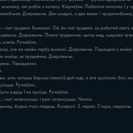
дымар, будам пчол гледець. Казярогі. 2. перан. Стары, лядашчы. 