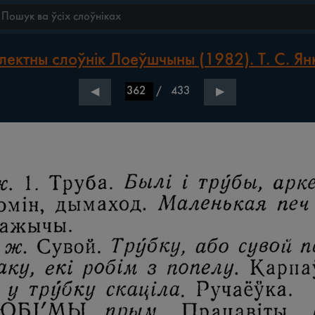
лектны слоўнік Лоеўшчыны (1982). Т. С. Ян
/
433
◀
▶