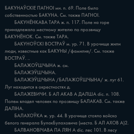
БАКУНАЎСКІЕ ПАГНОІ мн. n. 69. Поле было 
собственностью БАКУНА. См. также ПАГНОІ.

	БАКУНЁНКАВА ТАРА ж. п. 117. Поле на горе 
принадлежало местному жителю по прозвищу 
БАКУНЁНОК. См. также ТАРА.

	БАКУНОЎСКІ ВОСТРАЎ м. ур. 71. В урочище жили 
люди, известные как БАКУНЫ /фамилия/. См. также 
ВОСТРАЎ. ..

	БАЛАЖОЎШЧЫНА ж. см.

	БАЛАЖЭЎШЧЫНА.

	БАЛАЖЭЎШЧЫНА /БАЛАЖОЎШЧЫНА/ ж. луг 61. 
Луг находится в окрестностях д.

	БАЛАЖЕВИЧИ. Б АЛ АКАВ А ДАЛША dic. п. 108. 
Полем владел человек по прозвищу БАЛАКАВ. См. также 
ДАЛІНА.

	БАЛАХОЎКА ж. ур. 44. В урочище стояло войско 
белого генерала БулакБулаховича (места. Б АЛ АХОВ А)2.

	БАЛВАНОВІЧАВА ПА ЛЯН A dic. лес 101. В лесу 