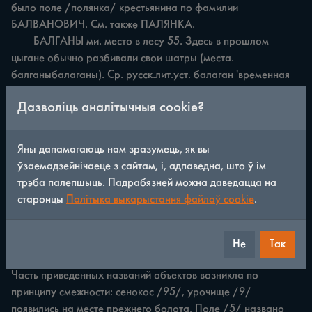
было поле /полянка/ крестьянина по фамилии 
БАЛВАНОВИЧ. См. также ПАЛЯНКА.

	БАЛГАНЫ ми. место в лесу 55. Здесь в прошлом 
цыгане обычно разбивали свои шатры (места. 
балганыбалаганы). Ср. русск.лит.уст. балаган 'временная 
легкая деревянная постройка для ярмарочной торговли, 
Дазволіць аналітычныя cookie?
жилья, зрелищ и т.п.' [57, с.34].

	БАЛОНІЕ ср.си.

	АБАЛОННЕ.

Яны дапамагаюць нам зразумець, як вы
	БАЛОННЕ ср. см.

ўзаемадзейнічаеце з сайтам, і, адпаведна, што ў ім
	АБАЛОННЕ.

трэба палепшыць. Падрабязней можна даведацца на
	БАЛОНЬЕ ср. см.

старонцы
Палітыка выкарыстання файлаў cookie
.
	АБАЛОННЕ.

	БАЛОТНЩА ж. п. 54. Поле возникло на месте 
небольшого болота.

Не
Так
	БАЛОТА ср. с. 95, п. 5, луг 53, 101, пастб. 34, ур. 9. 
Часть приведенных названий объектов возникла по 
принципу смежности: сенокос /95/, урочище /9/ 
появились на месте прежнего болота. Поле /5/ названо 