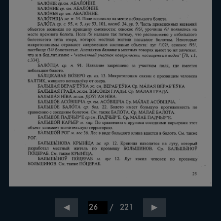
/
221
◀
▶