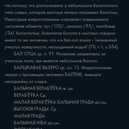
так потому, что расположено у небольшого болотистого 
типа озера, которое местные жители называют болотом. 
Некоторые микротопонимы отражают современное 
состояние объекта: луг /102/, сенокос /95/, пастбище 
/34/ болотистые. Апеллятив болота в местных говорах 
имеет то же значение, что и в бел.лит.языке - 'низменный 
участок поверхности, насыщенный водой' [70, т.1, с.334].

	БАЛ ОТЦА ср. п. 91. Название закреплено за 
участком поля, где имеется небольшое болото.

	БАЛЦІКАВАЕ ВбЗЕРО ср. оз. 13. Микротопоним 
связан с прозвищем человека БАЛТИК, жившего 
неподалёку от озера.

	БАЛЫИАЯ ВЕРАБ'ЁЎКА ж. см.

	ВЕРАБ'ЁЎКА Ср.

	МАЛАЯ ВЕРАБ'ЁЎКА БАЛЫИАЯ ГРАДА эіс.сы.

	ВЫСОКІЯ ГРАДЫ. Ср.

	МАЛАЯ ГРАДА.

	БАЛЫИАЯ HIBA эіс.см.
