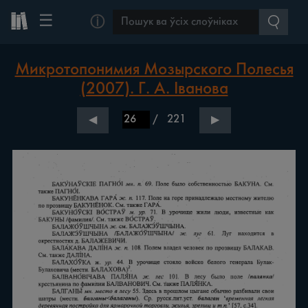
☰
ⓘ
Микротопонимия Мозырского Полесья
(2007). Г. А. Іванова
/
221
◀
▶