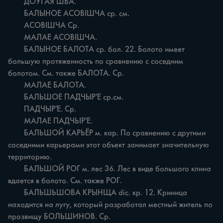
	ДОЎГАЯ ШВА.

	БАЛЫНОЕ АСОВІШЧА ср. см.

	АСОВІШЧА Ср.

	МАЛАЕ АСОВІШЧА.

	БАЛЫНОЕ БАЛОТА ср. бол. 22. Болото имеет 
большую протяженность по сравнению с соседним 
болотом. См. также БАЛОТА. Ср.

	МАЛАЕ БАЛОТА.

	БАЛЬШОЕ ПАДЧЫР'Е ср.см.

	ПАДЧЫР'Е. Ср.

	МАЛАЕ ПАДЧЬІР'Е.

	БАЛЬШОЙ КАРЬЁР м. кар. По сравнению с другими 
соседними карьерами этот объект занимает значительную 
территорию.

	БАЛЬШОЙ РОГ м. лес 36. Лес в виде большого клина 
вдается в болото. См. также РОГ.

	БАЛЬШЬШОВА КРЫНЩА dic. кр. 12. Криница 
находится на лугу, который разработал местный житель по 
прозвищу БОЛЬШИНОВ. Ср.
