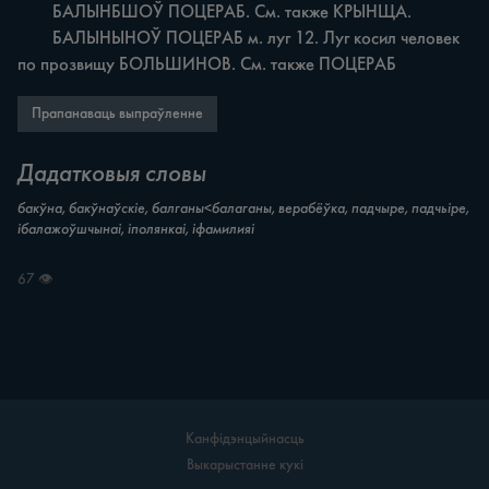
	БАЛЫНБШОЎ ПОЦЕРАБ. См. также КРЫНЩА.

	БАЛЫНЫНОЎ ПОЦЕРАБ м. луг 12. Луг косил человек 
по прозвищу БОЛЬШИНОВ. См. также ПОЦЕРАБ
Прапанаваць выпраўленне
Дадатковыя словы
бакўна, бакўнаўскіе, балганы<балаганы, верабёўка, падчыре, падчьіре,
ібалажоўшчынаі, іполянкаі, іфамилияі
67 👁
Канфідэнцыйнасць
Выкарыстанне кукі