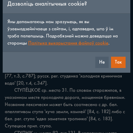
Дазволіць аналітычныя cookie?
	СТУДЗЁНАЕ ср. с. 80. В зимнее время сенокос всегда 
покрывается льдом.

	СТУДЗЯНЁЦ м. лес 13, 61, 103, кр. 48. В лесу /13/ 
Яны дапамагаюць нам зразумець, як вы
протекают четыре ручья /Валыеўка, Ваўкаўня, Зазімак, 
ўзаемадзейнічаеце з сайтам, і, адпаведна, што ў ім
Камянецкі роў/ с чистой холодной водой, которая не 
трэба палепшыць. Падрабязней можна даведацца на
замерзает. В лесах /61, 103/ имеются холодные криницы. 
старонцы
Палітыка выкарыстання файлаў cookie
.
Криница /48/ холодная. Апеллятив студзянец в местных 
говорах неизвестен. В других белорусских говорах он 
отмечен в значении 'место на болоте, где всегда холодная 
Не
Так
вода' [84, с. 182]. Ср. русск. студенец 'родник, колодец' 
[77, т.З, с.787]; русск. рег. студенка 'холодная криничная 
вода' [20, т.4, с.347].

	СТУПЁЦКОЕ ср. место 31. По словам старожилов, в 
указанном месте проходила дорога, мощенная бревнами. 
Название лексически может быть соотнесено с др. бел. 
апеллятивом ступа 'куча земли, камней' [84, с. 182] либо с 
бел. рег. ступа 'едва заметная тропинка' [84, с. 183]. 
Ступецкое прил. ступа.
