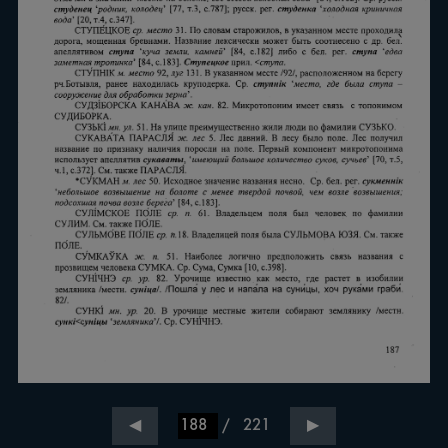
/
221
◀
▶