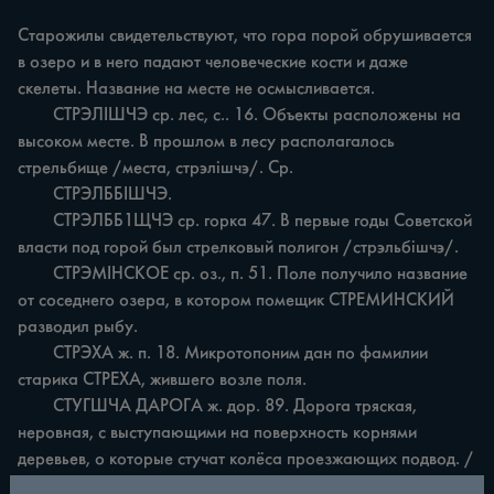
Старожилы свидетельствуют, что гора порой обрушивается 
в озеро и в него падают человеческие кости и даже 
скелеты. Название на месте не осмысливается.

	СТРЭЛІШЧЭ ср. лес, с.. 16. Объекты расположены на 
высоком месте. В прошлом в лесу располагалось 
стрельбище /места, стрэлішчэ/. Ср.

	СТРЭЛББІШЧЭ.

	СТРЭЛББ1ЩЧЭ ср. горка 47. В первые годы Советской 
власти под горой был стрелковый полигон /стрэльбішчэ/.

	СТРЭМІНСКОЕ ср. оз., п. 51. Поле получило название 
от соседнего озера, в котором помещик СТРЕМИНСКИЙ 
разводил рыбу.

	СТРЭХА ж. п. 18. Микротопоним дан по фамилии 
старика СТРЕХА, жившего возле поля.

	СТУГШЧА ДАРОГА ж. дор. 89. Дорога тряская, 
неровная, с выступающими на поверхность корнями 
деревьев, о которые стучат колёса проезжающих подвод. /
Кали ёздзеш па ёй, то земля стугниць. 89/.
