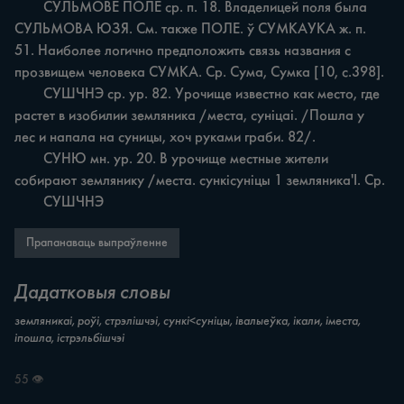
	СУЛЬМОВЕ ПОЛЕ ср. п. 18. Владелицей поля была 
СУЛЬМОВА ЮЗЯ. См. также ПОЛЕ. ў СУМКАУКА ж. п. 
51. Наиболее логично предположить связь названия с 
прозвищем человека СУМКА. Ср. Сума, Сумка [10, с.398].

	СУШЧНЭ ср. ур. 82. Урочище известно как место, где 
растет в изобилии земляника /места, суніцаі. /Пошла у 
лес и напала на суницы, хоч руками граби. 82/.

	СУНЮ мн. ур. 20. В урочище местные жители 
собирают землянику /места. сункісуніцы 1 земляника'I. Ср.

	СУШЧНЭ
Прапанаваць выпраўленне
Дадатковыя словы
земляникаi, роўі, стрэлішчэі, сункі<суніцы, івалыеўка, ікали, іместа,
іпошла, істрэльбішчэі
55 👁