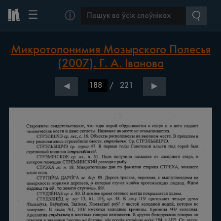
☰
ⓘ
Микротопонимия Мозырского Полесья
(2007). Г. А. Іванова
/
221
◀
▶