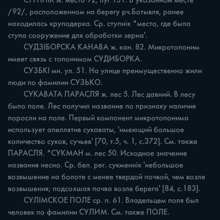
	СТУПНІК м. место 92, луг 131. В указанном месте 
/92/, расположенном на берегу рч.Ботывля, ранее 
находилась круподерка. Ср. ступнік *место, где была 
ступа сооружение для обработки зерна'.

	СУДЗІБОРСКА КАНАВА ж. кан. 82. Микротопоним 
имеет связь с топонимом СУДИБОРКА.

	СУЗБКІ мн. ул. 51. На улице преимущественно жили 
люди по фамилии СУЗЬКО.

	СУКАВАТА ПАРАСЛЯ ж. лес 5. Лес давний. В лесу 
было поле. Лес получил название по признаку наличия 
поросли на поле. Первый компонент микротопонима 
использует апеллятив сукаваты, 'имеющий большое 
количество суков, сучьев' [70, т.5, ч. 1, с.372]. См. также 
ПАРАСЛЯ. *СУКМАН м. лес 50. Исходное значение 
названия несно. Ср. бел. рег. сукменнік 'небольшое 
возвышение на болоте с менее твердой почвой, чем возле 
возвышения; подсохшая почва возле берега' [84, с.183].

	СУЛІМСКОЕ ПОЛЕ ср. п. 61. Владельцем поля был 
человек по фамилии СУЛИМ. См. также ПОЛЕ.
