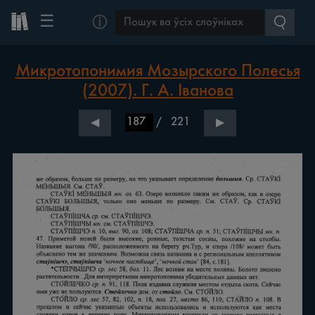
☰
ⓘ
Микротопонимия Мозырского Полесья
(2007). Г. А. Іванова
/
221
◀
▶