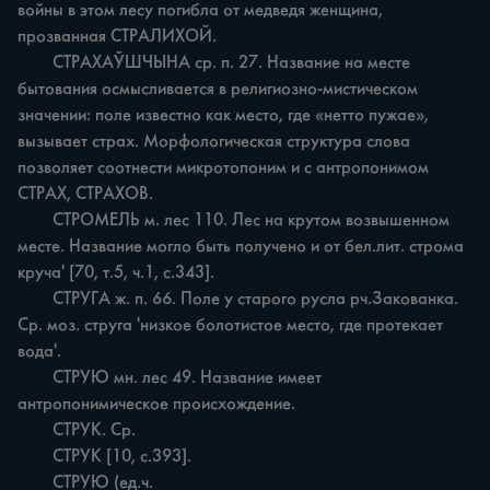
войны в этом лесу погибла от медведя женщина, 
прозванная СТРАЛИХОЙ.

	СТРАХАЎШЧЫНА ср. п. 27. Название на месте 
бытования осмысливается в религиозно-мистическом 
значении: поле известно как место, где «нетто пужае», 
вызывает страх. Морфологическая структура слова 
позволяет соотнести микротопоним и с антропонимом 
СТРАХ, СТРАХОВ.

	СТРОМЕЛЬ м. лес 110. Лес на крутом возвышенном 
месте. Название могло быть получено и от бел.лит. строма 
круча' [70, т.5, ч.1, с.343].

	СТРУГА ж. п. 66. Поле у старого русла рч.Закованка. 
Ср. моз. струга 'низкое болотистое место, где протекает 
вода'.

	СТРУЮ мн. лес 49. Название имеет 
антропонимическое происхождение.

	СТРУК. Ср.

	СТРУК [10, с.393].

	СТРУЮ (ед.ч.
