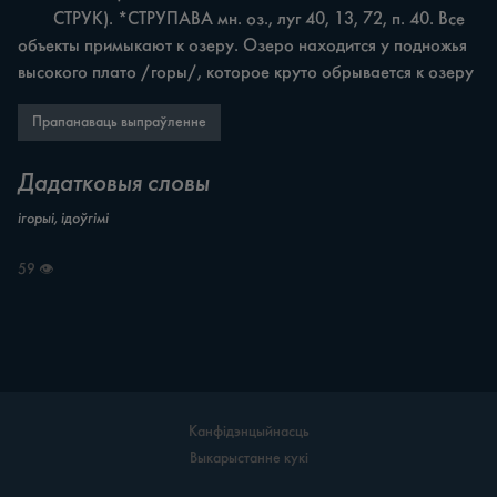
	СТРУК). *СТРУПАВА мн. оз., луг 40, 13, 72, п. 40. Все 
объекты примыкают к озеру. Озеро находится у подножья 
высокого плато /горы/, которое круто обрывается к озеру
Прапанаваць выпраўленне
Дадатковыя словы
ігорыі, ідоўгімі
59 👁
Канфідэнцыйнасць
Выкарыстанне кукі