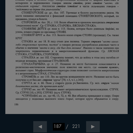
/
221
◀
▶