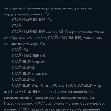
же образом, больше по размеру, на что указывает 
определение болыиыя. Ср.

	СТАЎКІ МЁНЬШЫЯ. См.

	СТАЎ.

	СТАЎКІ МЁНЬШЫЯ мн. оз. 63. Озеро возникло таким 
же образом, как и озеро СТАЎКІ БОЛЬШЫЯ, только оно 
меньше по размеру. См.

	СТАЎ. Ср.

	СТАЎКІ БОЛЫНЫЯ.

	СТАЎПІШЧА ср. см.

	СТАЎШШЧЭ.

	СТАЎПІШЧЫ мн. см.

	СТАЎШШЧЭ.

	СТАЎПШІЧЭ п. 10, выг. 90, оз. 108; СТАЎШШЧА ср. 
п. 51; СТАЎПІШЧЫ мн. п. 47. Приметой полей были 
высокие, ровные, толстые сосны, похожие на столбы. 
Название выгона /90/, расположенного на берегу рч.Тур, 
и озера /108/ может быть объяснено тем же значением. 