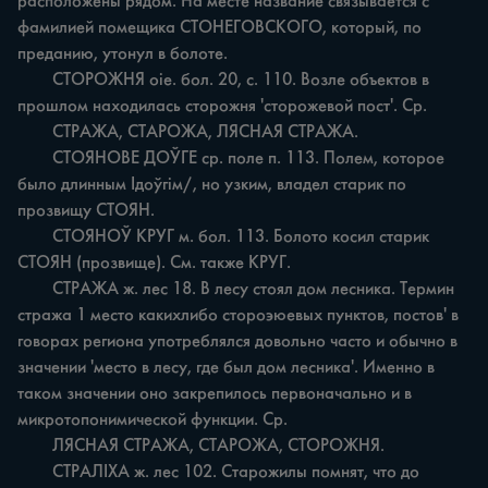
расположены рядом. На месте название связывается с 
фамилией помещика СТОНЕГОВСКОГО, который, по 
преданию, утонул в болоте.

	СТОРОЖНЯ oie. бол. 20, с. 110. Возле объектов в 
прошлом находилась сторожня 'сторожевой пост'. Ср.

	СТРАЖА, СТАРОЖА, ЛЯСНАЯ СТРАЖА.

	СТОЯНОВЕ ДОЎГЕ ср. поле п. 113. Полем, которое 
было длинным Ідоўгім/, но узким, владел старик по 
прозвищу СТОЯН.

	СТОЯНОЎ КРУГ м. бол. 113. Болото косил старик 
СТОЯН (прозвище). См. также КРУГ.

	СТРАЖА ж. лес 18. В лесу стоял дом лесника. Термин 
стража 1 место какихлибо стороэюевых пунктов, постов' в 
говорах региона употреблялся довольно часто и обычно в 
значении 'место в лесу, где был дом лесника'. Именно в 
таком значении оно закрепилось первоначально и в 
микротопонимической функции. Ср.

	ЛЯСНАЯ СТРАЖА, СТАРОЖА, СТОРОЖНЯ.

	СТРАЛІХА ж. лес 102. Старожилы помнят, что до 