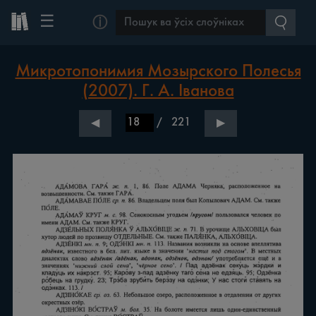
☰
ⓘ
Микротопонимия Мозырского Полесья
(2007). Г. А. Іванова
/
221
◀
▶