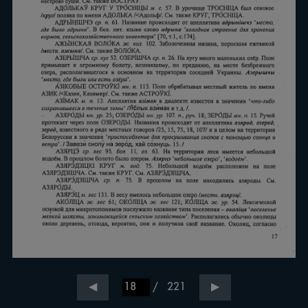
/
221
◀
▶