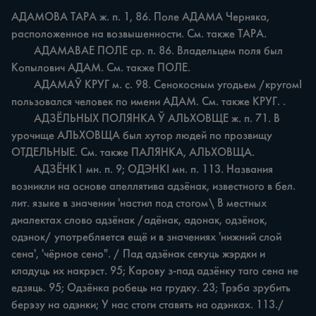
АДАМОВА ТАРА ж. п. 1, 86. Поле АДАМА Черняка, 
расположенное на возвышенности. См. также ТАРА.

	АДАМАВАЕ ПОЛЕ ср. п. 86. Владельцем поля был 
Копылович АДАМ. См. также ПОЛЕ.

	АДАМАЎ КРУГ м. с. 98. Сенокосным угодьем /кругомI 
пользовался человек по имени АДАМ. См. также КРУГ. .

	АДЗЁЛЬНЫХ ПОЛЯНКА Ў АЛЬХОВЩЕ ж. п. 71. В 
урочище АЛЬХОВЩА был хутор людей по прозвищу 
ОТДЕЛЬНЫЕ. См. также ПАЛЯНКА, АЛЬХОВЩА.

	АДЗЁНК1 мн. п. 9; ОДЭНКІ мн. п. 113. Названия 
возникли на основе апеллятива адзёнак, известного в бел. 
лит. языке в значении 'настил под стогом\ В местных 
диалектах слово адзёнак /адёнак, адонак, одзёнок, 
одэнок/ употребляется ещё и в значениях 'нижний слой 
сена', 'чёрное сено". / Пад адзёнак секуць жэрдки и 
кладуць их накрэст. 95; Карову з-пад адзёнку таго сена не 
едзяць. 95; Одзёнка робець на грудку. 23; Трэба зрубить 
берэзу на одэнки; У нас стоги ставять на одэнках. 113./ 