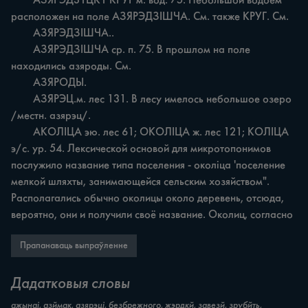
	АЗЯРЭД31ЦК1 КРУГ м. вод. 75. Небольшой водоём 
расположен на поле АЗЯРЭДЗІШЧА. См. также КРУГ. См.

	АЗЯРЭДЗІШЧА..

	АЗЯРЭДЗІШЧА ср. п. 75. В прошлом на поле 
находились азяроды. См.

	АЗЯРОДЫ.

	АЗЯРЭЦ.м. лес 131. В лесу имелось небольшое озеро 
/местн. азярэц/.

	АКОЛІЦА эю. лес 61; ОКОЛІЦА ж. лес 121; КОЛІЦА 
э/с. ур. 54. Лексической основой для микротопонимов 
послужило название типа поселения - околіца 'поселение 
мелкой шляхты, занимающейся сельским хозяйством". 
Располагались обычно околицы около деревень, отсюда, 
вероятно, они и получили своё название. Околиц, согласно
Прапанаваць выпраўленне
Дадатковыя словы
ажынаі, азймак, азярэці, безбрежного, жэрдкй, завезй, зрубйть,