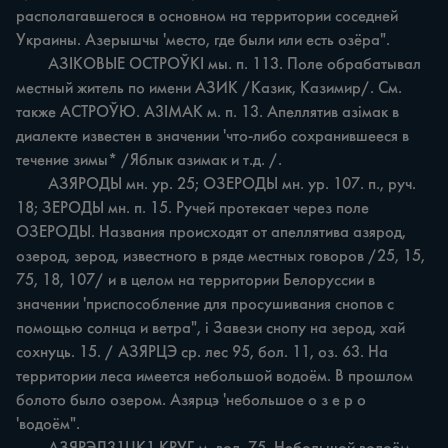
располагавшегося в основном на территории соседней 
Украины. Азерышчы 'место, где были или есть озёра".

	АЗІКОВЫЕ ОСТРОЎКІ мы. п. 113. Поле обрабатывал 
местный житель по имени АЗИК /Казик, Казимир/. См. 
также АСТРОЎЮ. A3IMAK м. п. 13. Апеллятив азімак в 
диалекте известен в значении 'что-либо сохранившееся в 
течение зимы* /Яблык азимак и т.д. /.

	АЗЯРОДЫ мн. ур. 25; ОЗЕРОДЫ мн. ур. 107. п., руч. 
18; ЗЕРОДЫ мн. п. 15. Ручей протекает через поле 
ОЗЕРОДЫ. Названия происходят от апеллятива азярод, 
озерод, зерод, известного в ряде местных говоров /25, 15, 
75, 18, 107/ и в целом на территории Белоруссии в 
значении 'приспособление для просушивания снопов с 
помощью солнца и ветра", i Завези снопу на зерод, хай 
сохнуць. 15. / АЗЯРЦЭ ср. лес 95, бол. 11, оз. 63. На 
территории леса имеется небольшой водоём. В прошлом 
болото было озером. Азярцэ 'небольшое о з е р о 
'водоём".
