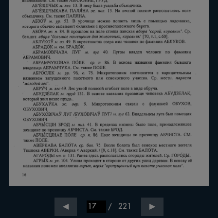
/
221
◀
▶