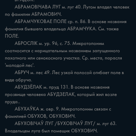
	АБРАМОВІЧАВА ЛУГ м. луг 40. Лугом владел человек 
по фамилии АБРАМОВИЧ.

	АБРАМЧУКОВАЕ ПОЛЕ ср. п. 86. В основе названия 
фамилия бывшего владельца АБРАМЧУКА. См. также 
ПОЛЕ.

	АБРОСЛІК м. ур. 96, с. 75. Микротопоним 
соотносится с нарицательным названием запущенного 
пахотного или сенокосного участка. Ср. места, парасля 
'молодой лес'.

	АБРУЧ м. лес 49. Лес узкой полосой огибает поле в 
виде обруча.

	АБУДЗЁЛАК м. пруд 131. В основе названия 
прозвище человека АБУДЗЕЛАК, который жил возле 
пруда..

	АБУХАЎКА ж. овр. 9. Микротопоним связан с 
фамилией ОБУХОВ, ОБУХОВИЧ.

	АБУХОВІЧАЎ ЛУГ /БУХОВІЧАЎ ЛУГ/ м. луг 63. 
Владельцем луга был помещик ОБУХОВИЧ.
