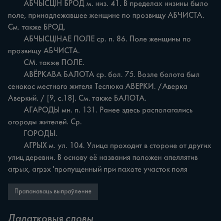
	АБЧЫСЦІН БРОД м. низ. 41. В пределах низины было 
поле, принадлежавшее женщине по прозвищу АБЧИСТА. 
См. также БРОД.

	АБЧЫСЦІНАЕ ПОЛЕ ср. п. 86. Поле женщины по 
прозвищу АБЧИСТА.

	СМ. также ПОЛЕ.

	АВЁРКАВА БАЛОТА ср. бол. 75. Возле болота был 
сенокос местного жителя Теслюка АВЕРКИ. /Аверка 
Аверкий. / [9, с.18]. См. также БАЛОТА.

	АГАРОДЫ мн. п. 131. Ранее здесь располагались 
огороды жителей. Ср.

	ГОРОДЫ.

	АГРЫХ м. ул. 104. Улица проходит в стороне от других 
улиц деревни. В основу её названия положен апеллятив 
агрых, агрэх 'пропущенный при пахоте участок поля
Прапанаваць выпраўленне
Дадатковыя словы