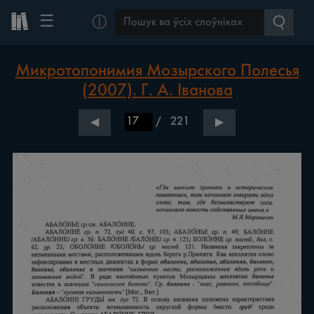
☰
ⓘ
Микротопонимия Мозырского Полесья
(2007). Г. А. Іванова
/
221
◀
▶