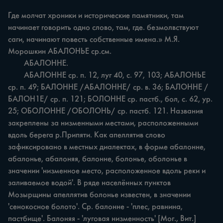
Где молчат хроники и исторические памятники, там 
начинает говорить одно слово, там, где. безмолвствуют 
саги, начинают повесть собственные имена.» М.Я. 
Морошкин АБАЛОНЬЕ ср.см.

	АБАЛОННЕ.

	АБАЛОННЕ ср. п. 12, луг 40, с. 97, 103; АБАЛОНЬЕ 
ср. п. 49; БАЛОННЕ /АБАЛОННЕ/ ср. в. 36; БАЛОННЕ /
БАЛОН1Е/ ср. п. 121; БОЛОННЕ ср. пастб., бол, с. 62, ур. 
25; ОБОЛОННЕ /ОБОЛОНЬ/ ср. пастб. 121. Названия 
закреплены за низменными местами, расположенными 
вдоль берега р.Припяти. Как апеллятив слово 
зафиксировано в местных диалектах, в форме абалонне, 
абалонье, абалоняя, балонне, болонье, оболонье в 
значении 'низменное место, расположенное вдоль реки и 
заливаемое водой'. В ряде населённых пунктов 
Мозырщины апеллятив болонье известен, в значении 
'сенокосное болото'. Ср. балонне - 'плес, равнина, 
пастбище'. Балоняя - 'луговая низменность' [Мог., Вит.] 