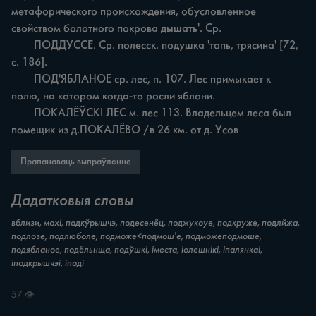
метафорического происхождения, обусловленное 
свойством болотного покрова дышать'. Ср.

	ПОДДУССЕ. Ср. полесск. подушка 'топь, трясина' [72, 
с. 186].

	ПОД'ЯБЛАНОЕ ср. лес, п. 107. Лес примыкает к 
полю, на котором когда-то росли яблони.

	ПОКАЛЁЎСКІ ЛЕС м. лес 113. Владельцем леса был 
помещик из д.ПОКАЛЁВО /в 26 км. от д. Усов
Прапанаваць выпраўленне
Дадатковыя словы
вблизи, мохі, падкўрышчэ, подесенёц, поджукоуе, подкруже, подлйжа,
подлозе, подлюболе, подможе<подмош'е, подможеподмоше,
подябланое, подёльнща, подўшкі, іместа, іолешнікі, іпалянкаі,
іподкрышчэі, іподі
57 👁