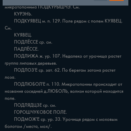
	ПОДКРЫШЧЭ является изменённым вариантом 
микротопонима ПОДКУРЫШЧЭ. См.

	КУРЭНЬ.

	ПОДКУЯВЕЦ м. п. 129. Поле рядом с полем КУЯВЕЦ. 
См.

	КУЯВЕЦ.

	ПОДЛЁССЕ ср. см.

	ПАДЛЁССЕ.

	ПОДЛИЖА ж. ур. 107. Недалеко от урочища растет 
группа липовых деревьев.

	ПОДЛОЗ'Е ср. зат. 62. По берегам затона растет 
лоза.

	ПОДЛЮБОЛ'Е п. 110. Микротопоним происходит от 
названия соседней д.ЛЮБОЛЬ, волизи которой находится 
поле.

	ПОДЛЯДЦЗЕ ср. см.

	ГОРОШЧУКОВОЕ ПОЛЕ.

	ПОДМОЖ'Е ср. ур. 33. Урочище рядом с моховым 
болотом /места, мох/.
