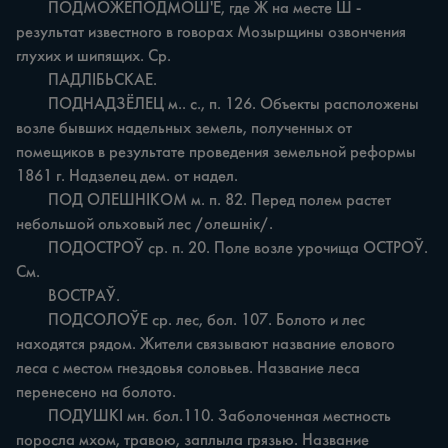
	ПОДМОЖЕПОДМОШ'Е, где Ж на месте Ш - 
результат известного в говорах Мозырщины озвончения 
глухих и шипящих. Ср.

	ПАДЛІБЬСКАЕ.

	ПОДНАДЗЁЛЕЦ м.. с., п. 126. Объекты расположены 
возле бывших надельных земель, полученных от 
помещиков в результате проведения земельной реформы 
1861 г. Надзелец дем. от надел.

	ПОД ОЛЕШНІКОМ м. п. 82. Перед полем растет 
небольшой ольховый лес /олешнік/.

	ПОДОСТРОЎ ср. п. 20. Поле возле урочища ОСТРОЎ. 
См.

	ВОСТРАЎ.

	ПОДСОЛОЎЕ ср. лес, бол. 107. Болото и лес 
находятся рядом. Жители связывают название елового 
леса с местом гнездовья соловьев. Название леса 
перенесено на болото.

	ПОДУШКІ мн. бол.110. Заболоченная местность 
поросла мхом, травою, заплыла грязью. Название 