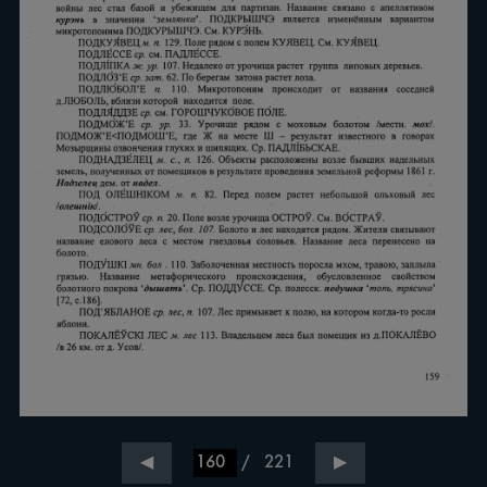
/
221
◀
▶