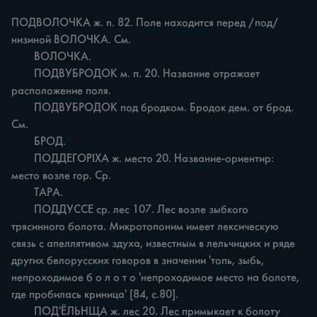
ПОДВОЛОЧКА ж. n. 82. Поле находится перед /под/ 
низиной ВОЛОЧКА. См.

	ВОЛОЧКА.

	ПОДВУБРОДОК м. п. 20. Название отражает 
расположение поля.

	ПОДВУБРОДОК под бродком. Бродок дем. от брод. 
См.

	БРОД.

	ПОДДЕГОРІХА ж. место 20. Название-ориентир: 
место возле гор. Ср.

	ТАРА.

	ПОДДУССЕ ср. лес 107. Лес возле зыбкого 
трясинного болота. Микротопоним имеет лексическую 
связь с апеллятивом здуха, известным в лельчицких и ряде 
других белорусских говоров в значении 'топь, зыбь, 
непроходимое б о л о т о 'непроходимое место на болоте, 
где пробилась криница' [84, с.80].

	ПОД'ЁЛЬНЩА ж. лес 20. Лес примыкает к болоту 