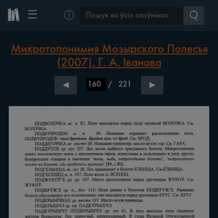
☰
ⓘ
Микротопонимия Мозырского Полесья
(2007). Г. А. Іванова
/
221
◀
▶