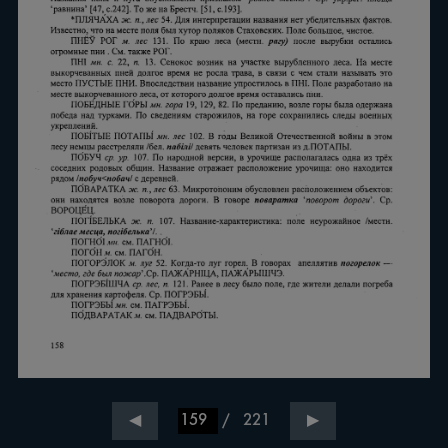
/
221
◀
▶