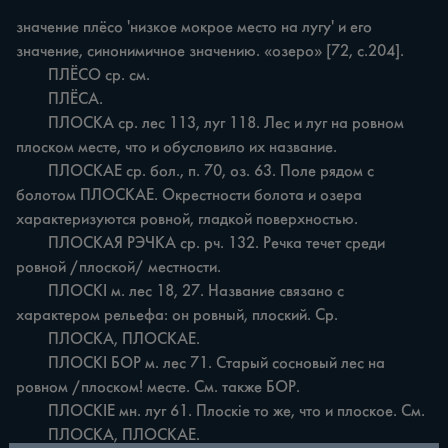
значение плёсо 'низкое мокрое место на лугу' и его 
значение, синонимичное значению. «озеро» [72, с.204].

	ПЛЁСО ср. см.

	ПЛЁСА.

	ПЛОСКА ср. лес 113, луг 118. Лес и луг на ровном 
плоском месте, что и обусловило их название.

	ПЛОСКАЕ ср. бол., п. 70, оз. 63. Поле рядом с 
болотом ПЛОСКАЕ. Окрестности болота и озера 
характеризуются ровной, гладкой поверхностью.

	ПЛОСКАЯ РЭЧКА ср. рч. 132. Речка течет среди 
ровной /плоской/ местности.

	ПЛОСКІ м. лес 18, 27. Название связано с 
характером рельефа: он ровный, плоский. Ср.

	ПЛОСКА, ПЛОСКАЕ.

	ПЛОСКІ БОР м. лес 71. Старый сосновый лес на 
ровном /плоском! месте. См. также БОР.

	ПЛОСКІЕ мн. луг 61. Плоскіе то же, что и плоское. См.

	ПЛОСКА, ПЛОСКАЕ.
