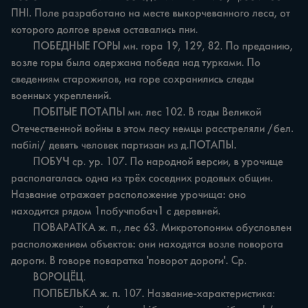
ПНІ. Поле разработано на месте выкорчеванного леса, от 
которого долгое время оставались пни.

	ПОБЕДНЫЕ ГОРЫ мн. гора 19, 129, 82. По преданию, 
возле горы была одержана победа над турками. По 
сведениям старожилов, на горе сохранились следы 
военных укреплений.

	ПОБІТЫЕ ПОТАПЬІ мн. лес 102. В годы Великой 
Отечественной войны в этом лесу немцы расстреляли /бел. 
пабілі/ девять человек партизан из д.ПОТАПЫ.

	ПОБУЧ ср. ур. 107. По народной версии, в урочище 
располагалась одна из трёх соседних родовых общин. 
Название отражает расположение урочища: оно 
находится рядом 1побучпобач1 с деревней.

	ПОВАРАТКА ж. п., лес 63. Микротопоним обусловлен 
расположением объектов: они находятся возле поворота 
дороги. В говоре поваратка 'поворот дороги'. Ср.

	ВОРОЦЁЦ.

	ПОПБЕЛЬКА ж. п. 107. Название-характеристика: 