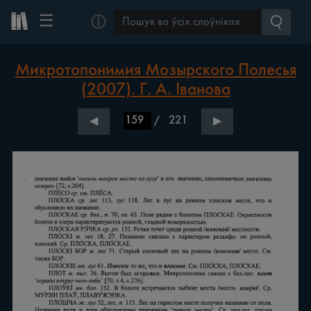
☰
ⓘ
Микротопонимия Мозырского Полесья
(2007). Г. А. Іванова
/
221
◀
▶