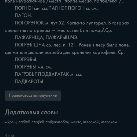
поле неурожайное /места. 'гіблае месца, погібелька' /..

	ПОГНОІ мн. см.ПАГНОГ ПОГОН м. см.

	ПАГОН.

	ПОГОРЭЛОК м. луг 52. Когда-то луг горел. В говорах 
апеллятив погорелом — 'место, где был пожар'.Ср.

	ПАЖАРНЩА, ПАЖАРЫШЧЭ.

	ПОГРЭБІШЧА ср. лес, п. 121. Ранее в лесу было поле, 
где жители делали погреба для хранения картофеля. Ср.

	ПОГРЭБЫ.

	ПОГРЭББІ мн. см.

	ПАГРЭБЬГ ПОДВАРАТАК м. см.

	ПАДВАРОТЫ
Прапанаваць выпраўленне
Дадатковыя словы
мўрзін, пабіліі, плоўкіі, побуч<побач, іместа, іплоскойі, іплоском
54 👁