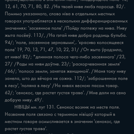
12, 61, 70, 71, 80, 82. /На твоей ниве любэ поросце. 82/. 
Помимо указанного, слово ніва в отдельных местных 
говорах употребляется в нескольких дифференцированных 
значениях: 'засеянное поле' /Пойду поглежу на нива. Ниву 
жыта посёеў. 113/, /На гэтай ниве добра родзиць бульба. 
94/; 'поле, засеянное зерновыми',. 'красиво колосящееся 
поле' 19, 70, 13, 71, 47, 10, 22, 31/ /От жыто ўродзило, 
от нива! 82/; *длинная полоса чего-либо засеянного' /23, 
27/ /Рады на ниви доўгие. 23/; 'раскорчеванная земля' 
/66/; 'полоса земли, занятая женщиной'. /Маня току ниву 
занела, што до вёчора не сожнэ. 112/; 'заброшенное поле 
в лесу', 'поляна в лесу' /На нивах весною пасом товар. 
62/; 'сенокос, где растет густая трава'. /Мне дали на сено 
добрую ниву. 49/.

	НІВІЦЫ мн. луг 131. Сенокос возник на месте поля. 
Название поля связано с термином нівіцаў который в 
местном говоре осмысливается в значении 'сенокос, где 
растет густая трава'.
