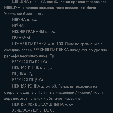
	ШВІШЧА ж. рч. 93, лес 45. Речка протекает через лес 
НІВІШЧА. В основе названия леса апеллятив нівішча 
'место, где была нива'.

	НІВУЧА ж. см.

	НІЎЧА.

	НІЖНІЕ ГРАНАЧЫ мн. см.

	ГРАНАЧЫ.

	ШЖНЯЯ ПАЛЯНКА ж. п. 103. Поле по сравнению с 
соседним полем ВЕРХНЯЯ ПАЛЯНКА находится по уровню 
рельефа несколько ниже. Ср.

	ВЁРХНЯЯ ПАЛЯНКА.

	НІЖНЯЯ ПЦІЧКА ж. см.

	ПЦІЧКА. Ср.

	ВЁРХНЯЯ ПЩЧКА.

	НІЖНЯЯ РЭЧКА ж. рч. 63. Речка, вытекающая из 
озера, впадает в р.Припятъ в низменной /нижней/ части 
деревни; этот признак и объясняет название.

	НІЖНЯЯ ХВЯДОСАЎШЧЫНА ж. см.

	ХВЯДОСАЎШЧЫНА. Ср.
