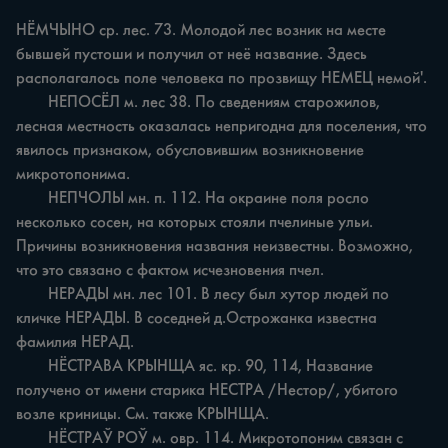
НЁМЧЫНО ср. лес. 73. Молодой лес возник на месте 
бывшей пустоши и получил от неё название. Здесь 
располагалось поле человека по прозвищу НЕМЕЦ немой'.

	НЕПОСЁЛ м. лес 38. По сведениям старожилов, 
лесная местность оказалась непригодна для поселения, что 
явилось признаком, обусловившим возникновение 
микротопонима.

	НЕПЧОЛЫ мн. п. 112. На окраине поля росло 
несколько сосен, на которых стояли пчелиные ульи. 
Причины возникновения названия неизвестны. Возможно, 
что это связано с фактом исчезновения пчел.

	НЕРАДЫ мн. лес 101. В лесу был хутор людей по 
кличке НЕРАДЫ. В соседней д.Острожанка известна 
фамилия НЕРАД.

	НЁСТРАВА КРЫНЩА яс. кр. 90, 114, Название 
получено от имени старика НЕСТРА /Нестор/, убитого 
возле криницы. См. также КРЫНЩА.

	НЁСТРАЎ РОЎ м. овр. 114. Микротопоним связан с 