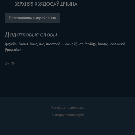
	ВЁРХНЯЯ ХВЯДОСАЎШЧЫНА
Прапанаваць выпраўленне
Дадатковыя словы
доўгйе, іманя, імне, іна, інесторі, інижнейі, іот, іпойду, ірады, іселішчэі,
ўродзйло
59 👁
Канфідэнцыйнасць
Выкарыстанне кукі