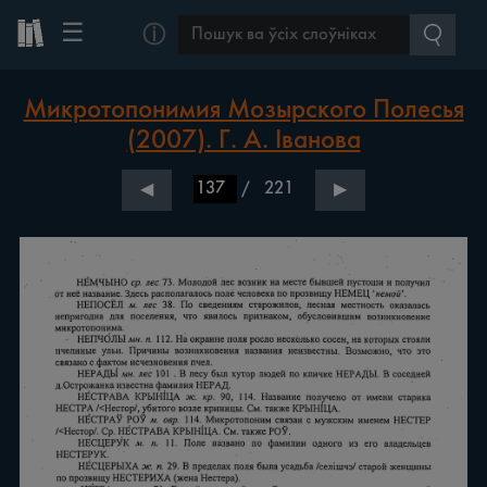
☰
ⓘ
Микротопонимия Мозырского Полесья
(2007). Г. А. Іванова
/
221
◀
▶