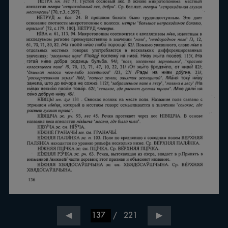
/
221
◀
▶