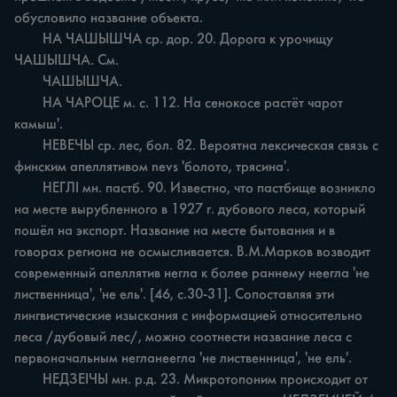
обусловило название объекта.

	НА ЧАШЫШЧА ср. дор. 20. Дорога к урочищу 
ЧАШЫШЧА. См.

	ЧАШЫШЧА.

	НА ЧАРОЦЕ м. с. 112. На сенокосе растёт чарот 
камыш'.

	НЕВЕЧЫ ср. лес, бол. 82. Вероятна лексическая связь с 
финским апеллятивом nevs 'болото, трясина'.

	НЕГЛІ мн. пастб. 90. Известно, что пастбище возникло 
на месте вырубленного в 1927 г. дубового леса, который 
пошёл на экспорт. Название на месте бытования и в 
говорах региона не осмысливается. В.М.Марков возводит 
современный апеллятив негла к более раннему неегла 'не 
лиственница', 'не ель'. [46, с.30-31]. Сопоставляя эти 
лингвистические изыскания с информацией относительно 
леса /дубовый лес/, можно соотнести название леса с 
первоначальным негланеегла 'не лиственница', 'не ель'.

	НЕДЗЕІЧЫ мн. р.д. 23. Микротопоним происходит от 