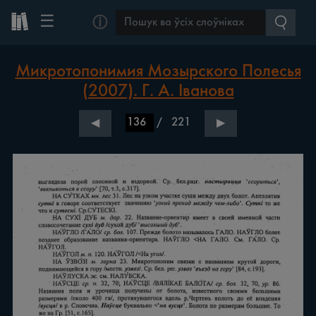
☰
ⓘ
Микротопонимия Мозырского Полесья
(2007). Г. А. Іванова
/
221
◀
▶