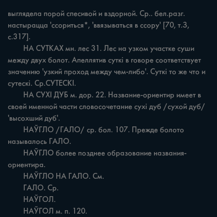
выглядела порой спесивой и вздорной. Ср.. бел.разг. 
настырацца 'ссориться*, 'ввязываться в ссору' [70, т.З, 
с.317].

	НА СУТКАХ мн. лес 31. Лес на узком участке суши 
между двух болот. Апеллятив суткі в говоре соответствует 
значению 'узкий проход между чем-либо'. Суткі то же что и 
сутескі. Ср.СУТЕСКІ.

	НА СУХІ ДУБ м. дор. 22. Название-ориентир имеет в 
своей именной части словосочетание сухі дуб /сухой дуб/ 
'высохший дуб'.

	НАЎГЛО /ГАЛО/ ср. бол. 107. Прежде болото 
называлось ГАЛО.

	НАЎГЛО более позднее образование названия-
ориентира.

	НАЎГЛО НА ГАЛО. См.

	ГАЛО. Ср.

	НАЎГОЛ.

	НАЎГОЛ м. п. 120.
