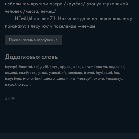
небольшом круглом озере /кругёле/ утонул глухонемой 
человек /места, немец/.

	НЁМЦЫ мн. лес 71. Название дано по национальному 
признаку: в лесу жили поселенцы —немцы
Прапанаваць выпраўленне
Дадатковыя словы
iвусцяі, балотаі, гаі, дубі, кругі, крузеі, лесі, негла<неегла, недзеичі,
немеці, ср.сўтескі, уголі, узвозі, эіс, івялікае, ігалоі, ідубовый, іед,
ікругёлеі, імачалбскі, іместа, імести, іна, інесторі, іоколо, іполянкуі,
ісухой, іхвошчі
48 👁