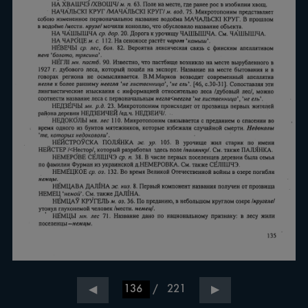
/
221
◀
▶