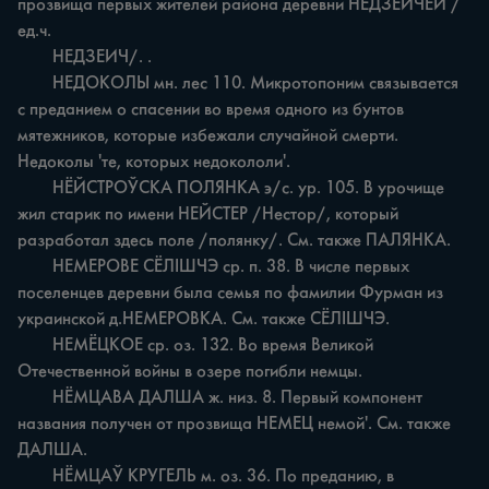
прозвища первых жителей района деревни НЕДЗЕИЧЕЙ /
ед.ч.

	НЕДЗЕИЧ/. .

	НЕДОКОЛЫ мн. лес 110. Микротопоним связывается 
с преданием о спасении во время одного из бунтов 
мятежников, которые избежали случайной смерти. 
Недоколы 'те, которых недокололи'.

	НЁЙСТРОЎСКА ПОЛЯНКА э/с. ур. 105. В урочище 
жил старик по имени НЕЙСТЕР /Нестор/, который 
разработал здесь поле /полянку/. См. также ПАЛЯНКА.

	НЕМЕРОВЕ СЁЛІШЧЭ ср. п. 38. В числе первых 
поселенцев деревни была семья по фамилии Фурман из 
украинской д.НЕМЕРОВКА. См. также СЁЛІШЧЭ.

	НЕМЁЦКОЕ ср. оз. 132. Во время Великой 
Отечественной войны в озере погибли немцы.

	НЁМЦАВА ДАЛША ж. низ. 8. Первый компонент 
названия получен от прозвища НЕМЕЦ немой'. См. также 
ДАЛША.

	НЁМЦАЎ КРУГЕЛЬ м. оз. 36. По преданию, в 