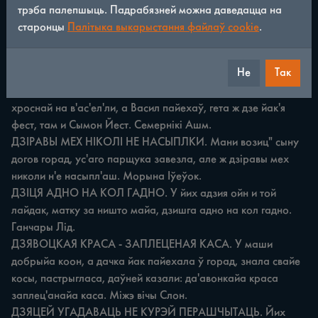
Баброўнікі Гродз.

трэба палепшыць. Падрабязней можна даведацца на
ДЗЕ СВАЁ САБАКІ КУСАЙЮЦЦА, ХАЙ ЧУЖНЯ НЕ 
старонцы
Палітыка выкарыстання файлаў cookie
.
МЯШАЮЦЦА. Ты не суй свой йазык, қуды н'а треба, 
разб'аруща й без п'аб'е, дзе свайе сабак и кусайуша, хай 
Не
Так
чужыйа не м'ашайуша. Варанкі Шчуч.

ДЗЕ ЯКІ ФЭСТ, ТАМ І СЫМОН ЙЕСТ. Н'ихто н'я быў у 
хроснай на в'ас'ел'ли, а Васил пайехаў, гета ж дзе йак'я 
фест, там и Сымон Йест. Семернікі Ашм.

ДЗІРАВЫ МЕХ НІКОЛІ НЕ НАСЫПЛКИ. Мани возиц" сыну 
догов горад, ус'аго парщука завезла, але ж дзіравы мех 
николи н'е насыпл'аш. Морына Іўеўок.

ДЗІЦЯ АДНО НА КОЛ ГАДНО. У йих адзия ойн и той 
лайдак, матку за ништо майа, дзишга адно на кол гадно. 
Ганчары Лід.

ДЗЯВОЦКАЯ КРАСА - ЗАПЛЕЦЕНАЯ КАСА. У маши 
добрыйа коон, а дачка йак пайехала ў горад, знала свайе 
косы, пастрыгласа, даўней казали: да'авонкайа краса 
заплец'анайа каса. Міжэ вічы Слон.

ДЗЯЦЕЙ УГАДАВАЦЬ НЕ КУРЭЙ ПЕРАШЧЫТАЦЬ. Йих 