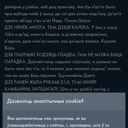
дайарак у район, каб дац прем'ийу, йак бы н'ел'га было 
пры-вободи найе ў воску ды тут дан устим падз'аку, дз'ел'а 
аднаго аб'еду с'ем м'ил Йеду. Посан Іўеўск.

ДЗЕ НЯНЕК МНОГА, ТАМ ДЗІЦЯ КАЛЕКА. У йих у хац'e 
đáба и дз'ед, мали и бацька, а дз'евачка хварав'ека; 
в'адома, даге н'ан'ак многа, там дз'ишга калека. Кукалкі 
Ваўк.

ДЗВ ПАНІЧЫКІ ХОДЗЯЦЬ ГЛАДКА, ТАМ НЕ МОЖА БЫЦЬ 
ПАРАДКА. Даўней паны хадзили тоўстыйа, а мужыку ни 
было чаго йес п'и, то й казали, дзе панички ходзац" глатка, 
там ни можа быц паратка. Труханавічы Дзятл.

ДЗЕ РАНЕЙ ЖЫТА РУКАМІ ZÁJI, TÁM UHНЕР 
КАМБАЙНЫ ЗАПШАГАЛІ. Што и ты зрабіў пап'ер з 
жнейами ды с' с'арлами, гета ж н'е палоски жап, а ун 
Дазволіць аналітычныя cookie?
йак'ийа пали; дзе раней жита рука-м'н кали, там пап'ер 
камбайны зашагали. Дзятлавічы Ваўк.

ДЗЕ РОСТ, ТАМ І СІЛА. Во Мак'я з п'аб'е хлоп'ап вырас, а 
Яны дапамагаюць нам зразумець, як вы
дз'е рост, там и сила, падмога бапку н'и малата. 
ўзаемадзейнічаеце з сайтам, і, адпаведна, што ў ім