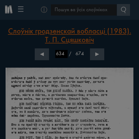
☰
ⓘ
Слоўнік гродзенскай вобласці (1983).
Т. П. Сцяшковіч
/
674
◀
▶