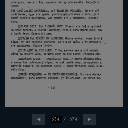
/
674
◀
▶