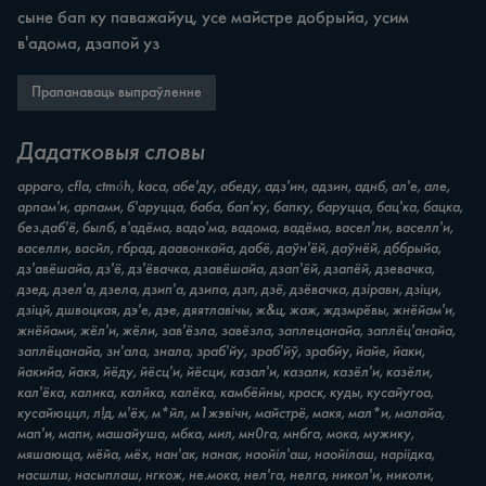
сыне бап ку паважайуц, усе майстре добрыйа, усим 
в'адома, дзапой уз
Прапанаваць выпраўленне
Дадатковыя словы
apparo, cfla, ctmóh, kaca, абе'ду, абеду, адз'ин, адзин, аднб, ал'е, але,
арпам'и, арпами, б'аруцца, баба, бап'ку, бапку, баруцца, бац'ка, бацка,
без.даб'ё, былб, в'адёма, вадо'ма, вадома, вадёма, васел'ли, васелл'и,
васелли, васйл, гбрад, даавонкайа, дабё, даўн'ёй, даўнёй, дббрыйа,
дз'авёшайа, дз'ё, дз'ёвачка, дзавёшайа, дзап'ёй, дзапёй, дзевачка,
дзед, дзел'а, дзела, дзип'а, дзипа, дзп, дзё, дзёвачка, дзіравн, дзіци,
дзіцй, дшвоцкая, дэ'е, дэе, дяятлавічы, ж&ц, жаж, ждзмрёвы, жнёйам'и,
жнёйами, жёл'и, жёли, зав'ёзла, завёзла, заплецанайа, заплёц'анайа,
заплёцанайа, зн'ала, знала, зраб'йу, зраб'йў, зрабйу, йайе, йаки,
йакийа, йакя, йёду, йёсц'и, йёсци, казал'и, казали, казёл'и, казёли,
кал'ёка, калика, калйка, калёка, камбёйны, краск, куды, кусайугоа,
кусайюццл, л!д, м'ёх, м*йл, м1жэвічн, майстрё, макя, мал*и, малайа,
мап'и, мапи, машайуша, мбка, мил, мн0га, мнбга, мока, мужику,
мяшающа, мёйа, мёх, нан'ак, нанак, наойіл'аш, наойілаш, наріідка,
насшлш, насыплаш, нгкож, не.мока, нел'га, нелга, никол'и, николи,