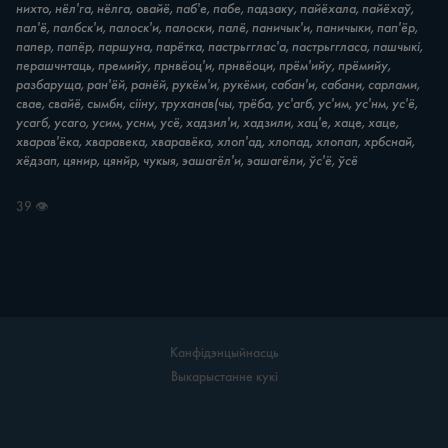
нихто, нёл'га, нёлга, овайё, паб'е, пабе, падзаку, пайёхала, пайёхаў,
пал'ё, палбск'и, палоск'и, палоски, палё, паничык'и, паничыки, пап'ёр,
папер, папёр, паршуна, парётка, пастрьгглас'а, пастрьггласа, пашчыкі,
перашчнтаць, премийу, прнвёоц'и, прнвёоци, прём'ийу, прёмийу,
разбаруща, ран'ёй, ранёй, рукём'и, рукёми, сабан'и, сабани, сарлами,
свае, свайё, сымбн, сііну, труханав(чы, трёба, ус'агб, ус'им, ус'нм, ус'ё,
усагб, усаго, усим, уснм, усё, хадзил'и, хадзили, хац'е, хацe, хаце,
хварав'ёка, хваравека, хваравёка, хлоп'ад, хлопад, хлопап, хрбснай,
хёдзап, цянир, цянйр, чукыя, эашагёл'и, эашагёли, ўс'ё, ўсё
39 👁
Канфідэнцыйнасць
Выкарыстанне кукі