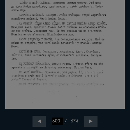
/
674
◀
▶