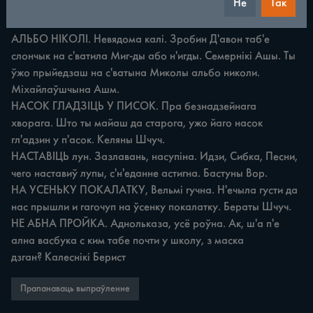
Не
Так
Маркевич накрыўска крышкай. Казіміраўка Гродз.

НА СВАТИЯ МЕГДЫ АЛЬБО НІГДИ, НА СВАТИЯ НІКОЛЫ 
АЛЬБО НІКОЛІ. Невядома калі. Зробин Д'авон таб'е 
слончык на с'ватила Миг-ды або н'игды. Семернікі Ашы. Ты 
ўжо прыйедзаш на с'ватына Миколы альбо николи. 
Міхайлаўшчына Ашм.

НАСОК ГЛАДЗІЦЬ У ПИСОК. Пра безнадзейнага 
хворага. Што ты майаш да старога, ужо йаго насок 
гл'адзин у п'асок. Келяны Шчуч.

НАСТАВІЦЬ лун. Зазлавань, насупіна. Идзи, Сибка, Песни, 
чего наставиў лупы, с'н'еданне астигна. Бастуны Bop.

НА УСЕНЬКУ ПОКАЛАТКУ, Вельмі гучна. Н'ечыла густи да 
нас прышли и гагочуп на ўсенку покалатку. Бераты Шчуч.

НЕ АБНА ПРОЙКА. Аднольказа, усё роўна. Ак, ш'а п'е 
ална васбука с ким табе почти у школу, з маска

дзган? Калеснікі Берист
Прапанаваць выпраўленне