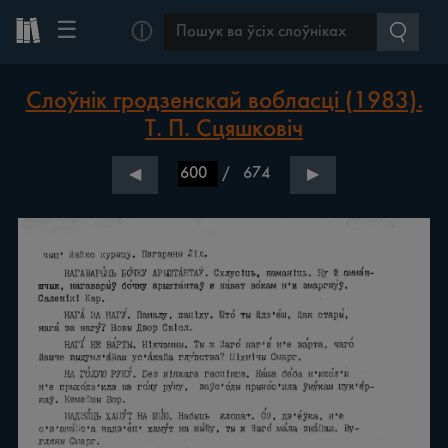
☰
ⓘ
Слоўнік гродзенскай вобласці (1983).
Т. П. Сцяшковіч
/
674
◀
▶