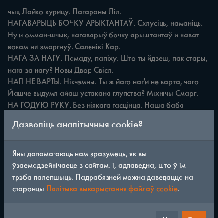
чыц Лайко курицу. Пагараны Ліл.

НАГАВАРЫЦЬ БОЧКУ АРЫКТАНТАЎ. Схлусіць, наманіць. 
Ну и омман-шчык, нагаварыў бочку арыштантаў и нават 
вокам ни змаргнуў. Саленікі Кар.

НАГА ЗА НАГУ. Памаду, папіху. Што ты йдзеш, пак стары, 
нага за нагу? Новы Двор Свісл.

НАГІ НЕ ВАРТЫ. Нікчэмны. Ты ж йаго наг'и не варта, чаго 
Йашче выдумл айаш устакана глупства? Міхнічы Смарг.

НА ГОДУЮ РУКУ. Без ніякага гасцінца. Наша баба 
николи не прыходзила на году руку, заўсоды прыносила 
Дазволіць аналітычныя cookie?
ўнукам цук'ер-каў. Кемейны Вор.

НАДЗЕЦЬ ХАКУТ НА ШКО. Набыць клопат. Он, дзеўка, 
н'е сплатанска надзец хамут на шићу, ты ж наго мала 
Яны дапамагаюць нам зразумець, як вы
знайau. By-гляны Смарг.

ўзаемадзейнічаеце з сайтам, і, адпаведна, што ў ім
НАЗОЛУ З ПЛЕЧ СКІНУЦЬ. Выканаць цяжкую работу. 
трэба палепшыць. Падрабязней можна даведацца на
Ужо паса-дз'ел'и ўчора картопл'у, адну назолу с плеч 
старонцы
Палітыка выкарыстання файлаў cookie
.
скинули. Заба-лоше Кар.

НАКРЫЦЦА КРІЙСКАЙ. Памери!. Учора вечарам стары 