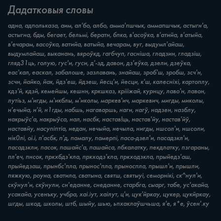
Дадатковыя словы
адна, адпольказа, аим, ал'бо, албо, амма'пшчык, аммапшчык, астыгн'а,
астыгна, бды, бегает, бельмi, бератн, бпка, в'асоўка, в'атийа, в'атыйа,
в'ечарам, васоўка, ватийа, ватыйа, вечарам, вуг, выдумл'айаш,
выдумлайаш, выканань, вяроўкд, гагбчуп, гасніша, гладзин, гладзіш,
гляд31ць, голую, гус'и, гуси, д'-зд, давон, дз'еўка, дзели, дзеўка,
еас'кал, еаскал, забалоше, зазлаваиь, знайаш, зроб'ш, зробш, зсч'н,
зсчн, йайко, йак, йдз'еш, йдзеш, йесц'и, йесци, к'ш, калесніхі, картоплу,
кдз'й, кдзй, кемейшы, кешнн, кркшказ, кріііжай, курнцу, лаво'н, лавон,
лутіьз, м'игды, м'икблы, м'иколы, маркев'ич, маркевич, мигды, миколы,
н'ечыйа, н'й, н1гды, набшь, нагаваршь, наги, нагў, надзен, назблу,
накрыўс'а, накрыўса, нал, насбк, настав!ць, настав'йу, настав'йў,
наставйу, насупіптіа, недан, нечыйа, нечыла, нигды, ншсол'и, ншсоли,
нік0лі, оі.і, п'асбк, п'д, памалу, памерпі, паса-дзел'и, пасадзкл'и,
пасадзкли, пасок, пашайс'а, пашайса, пбкалатку, пекдлатку, пзгараны,
пл'еч, пнсок, пркхбдз'кла, пркходз'кла, пркходзкла, прыйедз'аш,
прыйедзаш, прынбс'пла, прынос'пла, прыноспла, прышл'и, прышли,
пяжкую, роуна, сватила, сватына, святш, святыуі, семорнікі, ск^нул'и,
скўнул'и, скўнули, сн'еданне, снеданне, старбга, сыарг, табе, ус'акайа,
усакайа, усенъку, учбра, хаі.іут, хаілут, ц'и, цук'йркау, цукер, цукйркау,
шгды, шкод, школы, штб, шыйу, шью, ьпхаклаўшчьша, я'е, я*е, ўсен'.ку