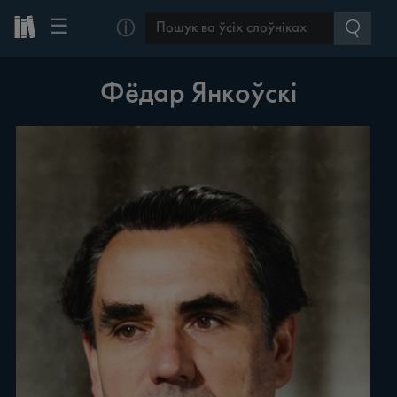
☰
ⓘ
Фёдар Янкоўскі