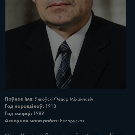
Поўнае імя:
Янкоўскі Фёдар Міхайлавіч
Год народзінаў:
1918
Год смерці:
1989
Асноўная мова работ:
Беларуская