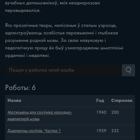
вучэбных дапаможнікаў, якія неаднаразова
перавыдаваліся.
Яго празаічныя творы, напісаныя ў сталым узросце,
адлюстроўваюць асабістыя перажыванні і глыбокае
разуменне роднай мовы. За сваю навуковую і
педагагічную працу ён быў узнагароджаны шматлікімі
ордэнамі і медалямі.
Работы: 6
Назва
Год
Старонак
Матэрыялы для слоўніка народна-
1960
200
дыялектнай мовы
Дыялектны слоўнік. Частка 1
1959
232