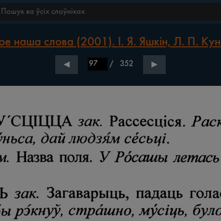
е наша слова (2001). І. Я. Яшкін, Л. П. Кун
/
352
◀
▶