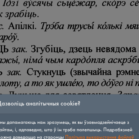
Дазволіць аналітычныя cookie?
ны дапамагаюць нам зразумець, як вы ўзаемадзейнічаеце з
айтам, і, адпаведна, што ў ім трэба палепшыць. Падрабязней
ожна даведацца на старонцы
Палітыка выкарыстання файлаў