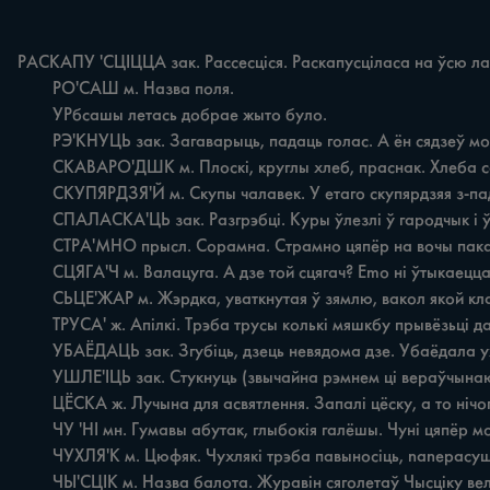
PАСКАПУ 'СЦІЦЦА зак. Рассесціся. Раскапусціласа на ўсю лаву
	PO'САШ м. Назва поля.

	УРбсашы летась добрае жыто було.

	РЭ'КНУЦЬ зак. Загаварыць, падаць голас. A ён сядзеў моўчкі, хоць бы рэкнуў, страшно, мусіць, було.

	СКАВАРО'ДШК м. Плоскі, круглы хлеб, праснак. Хлеба сёні ні було, то скавароднік спякла, дзеці з малаком елі i хвалілі.

	СКУПЯРДЗЯ'Й м. Скупы чалавек. У етаго скупярдзяя з-пад кіпця гразі ні выпрасіш.

	СПАЛАСКА'ЦЬ зак. Разгрэбці. Куры ўлезлі ў гародчык i ўсе грады спаласкалі.

	CTPA'MHO прысл. Сорамна. Страмно цяпёр на вочы паказацца.

	СЦЯГА'Ч м. Валацуга. А дзе той сцягач? Emo ні ўтыкаецца ў хату.

	СЬЦЕ'ЖАР м. Жэрдка, уваткнутая ў зямлю, вакол якой кладуць стог. Ідзі вусячы сьцёжар, скорэ сёно прывязуць, трэба адзёнак зрабіць.

	ТРУСА' ж. Апілкі. Трэба трусы колькі мяшкбу прывёзьці да пудаслаць карбу.

	УБАЁДАЦЬ зак. Згубіць, дзець невядома дзе. Убаёдала ужэ абудва нажьі, німа чым кардопля аскрэбці.

	УШЛЕ'ІЦЬ зак. Стукнуць (звычайна рэмнем ці вераўчынаю). Злазь із плоту, а то якушлёю, то дбуго ні палёзеш.

	ЦЁСКА ж. Лучына для асвятлення. Запалi цёску, а то нічого ні відаць.

	ЧУ 'НІ мн. Гумавы абутак, глыбокія галёшы. Чуні цяпёр можно толькі ў Слуцку на базары купіць i то ні ўсягда.

	ЧУХЛЯ'К м. Цюфяк. Чухлякі трэба павыносіць, nanepaсушваць пакуль пагода добра.

	ЧЫ'СЦІК м. Назва балота. Журавін сяголетаў Чысціку вельмо богато.
