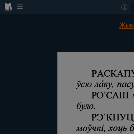
☰
ⓘ
Жыво