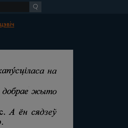
цэвіч