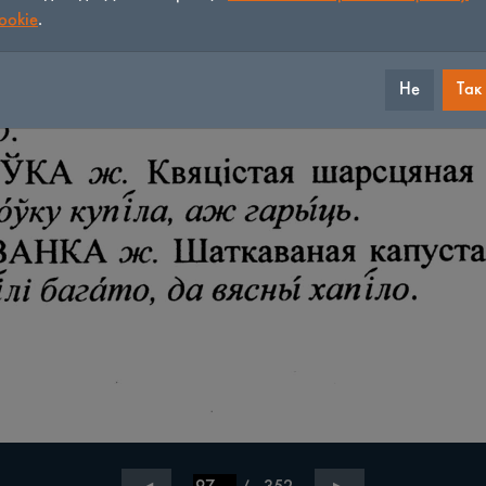
ookie
.
Не
Так