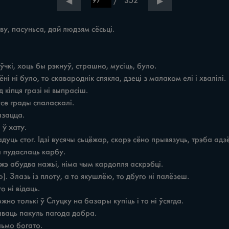
/
352
◀
▶
, пасуньса, дай людзям сёсьці.
