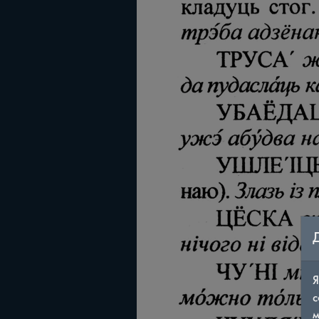
Я
с
м