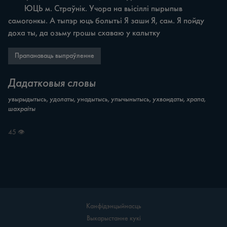
	ЮЦЬ м. Страўнік. Учора на вьісіллі пырыпыв 
самогонкы. А тыпэр юцъ болытьі Я заши Я, сам. Я пойду 
доха ты, да озьму грошы схаваю у калытку
Прапанаваць выпраўленне
Дадатковыя словы
увырыдытысь, удолаты, унадытысь, упычынытысь, ухвоидаты, храпа,
шахраіты
45 👁
Канфідэнцыйнасць
Выкарыстанне кукі