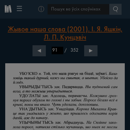
☰
ⓘ
Жывое наша слова (2001). І. Я. Яшкін,
Л. П. Кунцэвіч
/
352
◀
▶