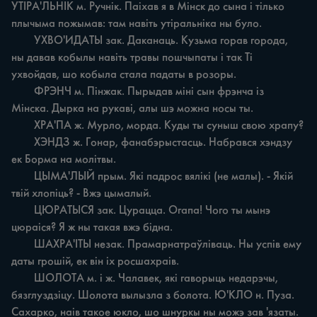
УТІРА'ЛЬНІК м. Ручнік. Паіхав я в Мінск до сына i тілько 
плычыма пожымав: там навіть утіральніка ны було.

	УХВО'ИДАТЫ зак. Даканаць. Кузьма горав города, 
ны давав кобылы навіть травы пошчыпаты i так Ti 
ухвойдав, шо кобыла стала падаты в розоры.

	ФРЭНЧ м. Пінжак. Пырыдав міні сын фрэнча із 
Мінска. Дырка на рукаві, алы шэ можна носы ты.

	ХРА'ПА ж. Мурло, морда. Куды ты суныш свою храпу?

	ХЭНДЗ ж. Гонар, фанабэрыстасць. Набрався хэндзу 
ек Борма на молітвы.

	ЦЫМА'ЛЫЙ прым. Які падрос вялікі (не малы). - Якій 
твій хлопіць? - Вжэ цымалый.

	ЦЮРАТЫСЯ зак. Цурацца. Огапа! Чого ты мынэ 
цюраіся? Я ж ны такая вжэ бідна.

	ШАХРА'ІТЫ незак. Прамарнатраўліваць. Ны успів ему 
даты грошій, ек він іх росшахраів.

	ШОЛОТА м. i ж. Чалавек, які гаворыць недарэчы, 
бязглуздзіцу. Шолота вылызла з болота. Ю'КЛО н. Пуза. 
Сахарко, наів такое юкло, шо шнуркы ны можэ зав 'язаты.
