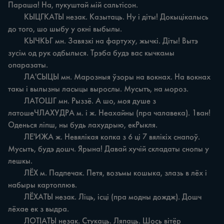
Параша! На, пукуштай мій сальтісон.

	КЫЦГКАТЫ незак. Казытаць. Ну i діты! Докыцікалысь 
до того, шо шыбу у окні выбылы.

	КЫЧКЬГ мн. Завязкі на фартуху, жычкі. Діты! Вытэ 
зусім од рук одбылыся. Трэба будэ вас кычкамы 
опаразаты.

	ЛА'СЫЦЫ мн. Марозныя ўзоры на вокнах. На вокнах 
такы і вылызны ласыцы вырослы. Мусытъ, на мороз.

	ЛАТОШГ мн. Рыззё. А шо, моя душе з 
латошеЧЛАХУДРА м. i ж. Неахайны (пра чалавека). 1ван! 
Оденься ліпш, ны будь лахудрыю, екРыкля.

	ЛЕ'ИЖА ж. Невялікая копка з 6 ці 7 вялікіх снапоў. 
Мусыть, будэ дошч. Ярына! Давай хучій складаты снопы у 
лешкы.

	ЛЁХ м. Падпечак. Петя, возъмы кошыка, злазь в лёх i 
набыры картоплюв.

	ЛЁХАТЫ незак. Ліць, ісці (пра модны дождж). Дошч 
лёхае ек з выдра.

	ЛОТІАТЫ незак. Стукаць. Ляпаць. Шось вітёр 