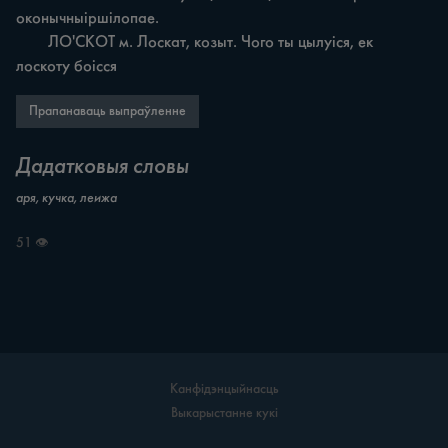
оконычныіршілопае.

	ЛО'СКОТ м. Лоскат, козыт. Чого ты цылуіся, ек 
лоскоту боісся
Прапанаваць выпраўленне
Дадатковыя словы
аря, кучка, леижа
51 👁
Канфідэнцыйнасць
Выкарыстанне кукі