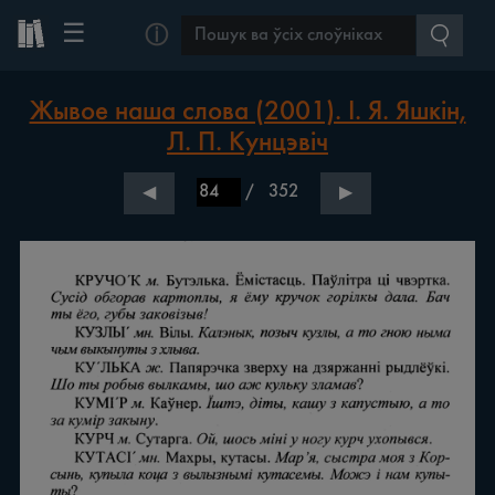
☰
ⓘ
Жывое наша слова (2001). І. Я. Яшкін,
Л. П. Кунцэвіч
/
352
◀
▶