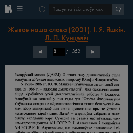
☰
ⓘ
Жывое наша слова (2001). І. Я. Яшкін,
Л. П. Кунцэвіч
/
352
◀
▶