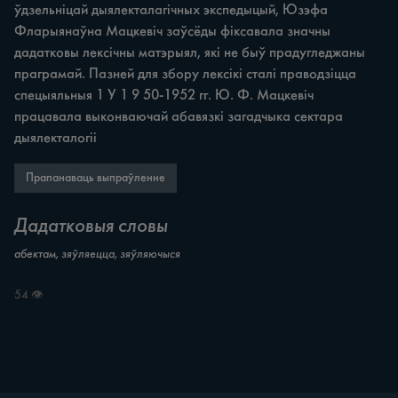
ўдзельніцай дыялекталагічных экспедыцый, Юзэфа 
Фларыянаўна Мацкевіч заўсёды фіксавала значны 
дадатковы лексічны матэрыял, які не быў прадугледжаны 
праграмай. Пазней для збору лексікі сталі праводзіцца 
спецыяльныя 1 У 1 9 50-1952 гг. Ю. Ф. Мацкевіч 
працавала выконваючай абавязкі загадчыка сектара 
дыялекталогіі
Прапанаваць выпраўленне
Дадатковыя словы
абектам, зяўляецца, зяўляючыся
54 👁