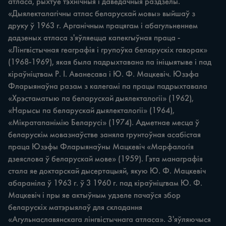
атласа, рыхтуе тэхнічныя i даведачныя раздзелы. 
«Дыялекталагічны атлас беларускай мовы» выйшаў з 
друку ў 1963 г. Арганічным працягам i абагульненнем 
дадзеных атласа з'яўляецца капекгыўная праца - 
«Лінгвістычная геаграфія i групоўка беларускіх гаворак» 
(1968-1969), якая была падрыхтавана па ініцыятыве i пад 
кіраўніцтвам P. I. Аванесава i Ю. Ф. Мацкевіч. Юзэфа 
Фларыянаўна разам з калегамі па працы падрыхтавала 
«Хрэстаматыю па беларускай дыялекталогіі» (1962), 
«Нарысы па беларускай дыялекталогіі» (1964), 
«Мікратапанімію Беларусі» (1974). Адметнае месца ў 
беларускім мовазнаўстве заняла грунтоўная асабістая 
праца Юзэфы Фларыянаўны Мацкевіч «Марфалогія 
дзеяслова ў беларускай мове» (1959). Гэта манаграфія 
стала яе доктарскай дысертацыяй, якую Ю. Ф. Мацкевіч 
абараніла ў 1963 г. ў 3 1960 г. пад кіраўніцгвам Ю. Ф. 
Мацкевіч i пры яе актыўным удзеле пачаўся збор 
беларускіх матэрыялаў для складання 
«Агульнаславянскага лінгвістычнага атласа». З'яўляючыся 