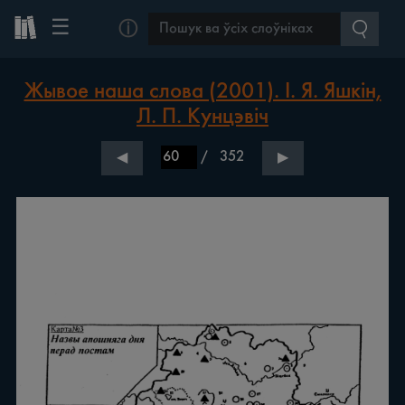
☰
ⓘ
Жывое наша слова (2001). І. Я. Яшкін,
Л. П. Кунцэвіч
/
352
◀
▶