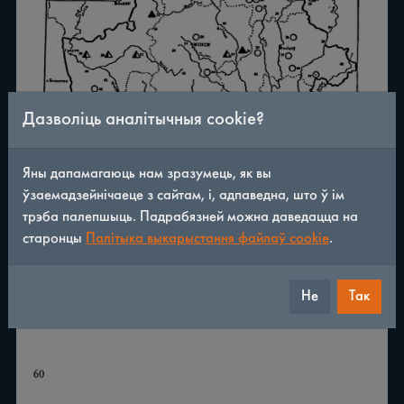
Дазволіць аналітычныя cookie?
Яны дапамагаюць нам зразумець, як вы
ўзаемадзейнічаеце з сайтам, і, адпаведна, што ў ім
трэба палепшыць. Падрабязней можна даведацца на
старонцы
Палітыка выкарыстання файлаў cookie
.
Не
Так