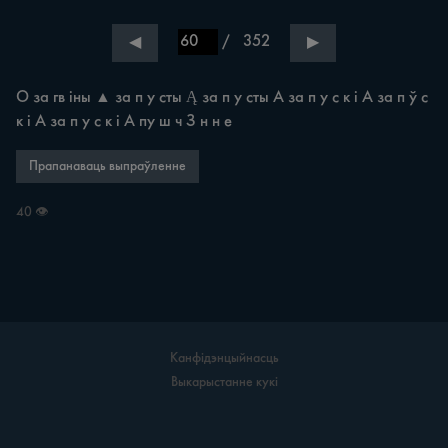
/
352
◀
▶
О за гв іны ▲ за п у сты Ą за п у сты А за п у с к і A за п ў с 
к і A за п у с к і А пу ш ч З н н е
Прапанаваць выпраўленне
40 👁
Канфідэнцыйнасць
Выкарыстанне кукі