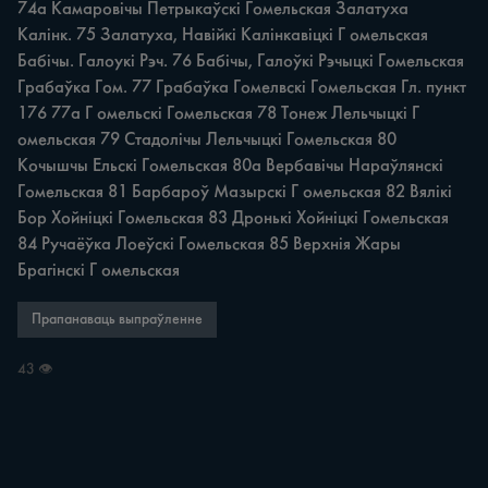
74а Камаровічы Петрыкаўскі Гомельская Залатуха 
Калінк. 75 Залатуха, Навійкі Калінкавіцкі Г омельская 
Бабічы. Галоукі Рэч. 76 Бабічы, Галоўкі Рэчыцкі Гомельская 
Грабаўка Гом. 77 Грабаўка Гомелвскі Гомельская Гл. пункт 
176 77а Г омельскі Гомельская 78 Тонеж Лельчыцкі Г 
омельская 79 Стадолічы Лельчыцкі Гомельская 80 
Кочышчы Ельскі Гомельская 80а Вербавічы Нараўлянскі 
Гомельская 81 Барбароў Мазырскі Г омельская 82 Вялікі 
Бор Хойніцкі Гомельская 83 Дронькі Хойніцкі Гомельская 
84 Ручаёўка Лоеўскі Гомельская 85 Верхнія Жары 
Брагінскі Г омельская
Прапанаваць выпраўленне
43 👁