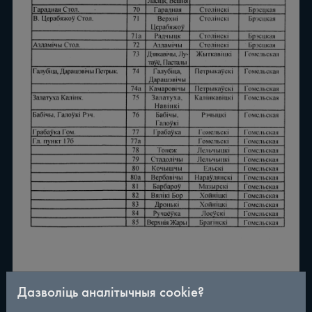
Дазволіць аналітычныя cookie?