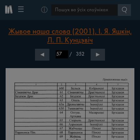
☰
ⓘ
Жывое наша слова (2001). І. Я. Яшкін,
Л. П. Кунцэвіч
/
352
◀
▶