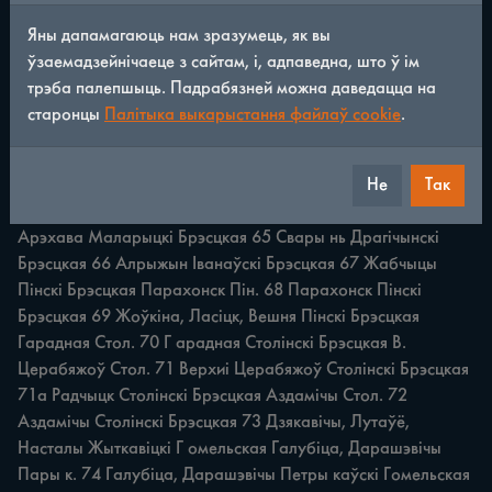
Яны дапамагаюць нам зразумець, як вы
/
352
◀
▶
ўзаемадзейнічаеце з сайтам, і, адпаведна, што ў ім
трэба палепшыць. Падрабязней можна даведацца на
ПроОолжение тайл. 1 2 з 4 5 606 Бельск Кобрынскі 
старонцы
Палітыка выкарыстання файлаў cookie
.
Брэсцкая Сіманавічы Драг. 61 Сіманавічы Драгічынскі 
Брэсцкая Бездзеж Драг. 62 Бездзеж Драгічынскі Брэсцкая 
Не
Так
63 Опаль Іванаўскі Брэсцкая 63а Дружылавічы Іванаўскі 
Брэсцкая 636 Тышкавічы Іванаўскі Брэсцкая 64 Олтуш. 
Арэхава Маларыцкі Брэсцкая 65 Свары нь Драгічынскі 
Брэсцкая 66 Алрыжын Іванаўскі Брэсцкая 67 Жабчыцы 
Пінскі Брэсцкая Парахонск Пін. 68 Парахонск Пінскі 
Брэсцкая 69 Жоўкіна, Ласіцк, Вешня Пінскі Брэсцкая 
Гарадная Стол. 70 Г арадная Столінскі Брэсцкая В. 
Церабяжоў Стол. 71 Верхиi Церабяжоў Столінскі Брэсцкая 
71а Радчыцк Столінскі Брэсцкая Аздамічы Стол. 72 
Аздамічы Столінскі Брэсцкая 73 Дзякавічы, Лутаўё, 
Насталы Жыткавіцкі Г омельская Галубіца, Дарашэвічы 
Пары к. 74 Галубіца, Дарашэвічы Петры каўскі Гомельская 