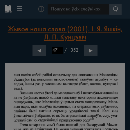
☰
ⓘ
Жывое наша слова (2001). І. Я. Яшкін,
Л. П. Кунцэвіч
/
352
◀
▶