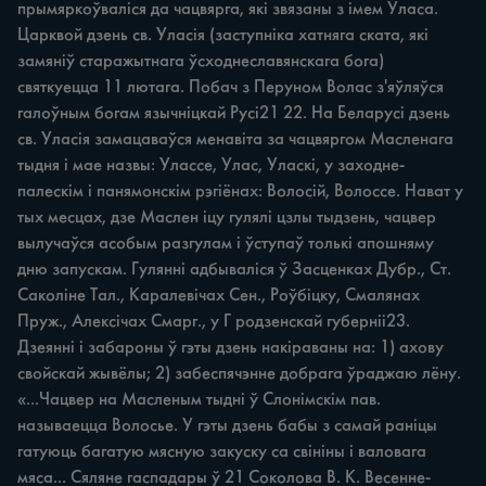
прымяркоўваліся да чацвярга, які звязаны з імем Уласа. 
Царквой дзень св. Уласія (заступніка хатняга ската, які 
замяніў старажытнага ўсходнеславянскага бога) 
святкуецца 11 лютага. Побач з Перуном Волас з'яўляўся 
галоўным богам язычніцкай Pyci21 22. На Беларусі дзень 
св. Уласія замацаваўся менавіта за чацвяргом Масленага 
тыдня i мае назвы: Улассе, Улас, Уласкі, у заходне-
палескім i панямонскім рэгіёнах: Волосій, Волоссе. Haват у 
тых месцах, дзе Маслен іцу гулялі цзлы тыдзень, чацвер 
вылучаўся асобым разгулам i ўступаў толькі апошняму 
дню запускам. Гулянні адбываліся ў Засценках Дубр., Ст. 
Саколіне Тал., Каралевічах Сен., Роўбіцку, Смалянах 
Пруж., Алексічах Смарг., у Г родзенскай губерніі23. 
Дзеянні i забароны ў гэты дзень накіраваны на: 1) ахову 
свойскай жывёлы; 2) забеспячэнне добрага ўраджаю лёну. 
«...Чацвер на Масленым тыдні ў Слонімскім пав. 
называецца Волосье. У гэты дзень бабы з самай раніцы 
гатуюць багатую мясную закуску ca свініны i валовага 
мяса... Сяляне гаспадары ў 21 Соколова В. К. Весенне-