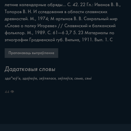
летние календарные обряды... С. 42. 22 Гл.: Иванов В. В., 
Топоров В. Н. И сследования в области славянских 
древностей. М., 1974; М артынов В. В. Сакральный мир 
«Слова о полку Игореве» // Славянский и балканский 
фольклор. М., 1989. С. 61—6 3,7 5. 23 Материалы по 
этнографии Гродненской губ. Вильна, 1911. Вып. 1. С
Прапанаваць выпраўленне
Дадатковыя словы
зда^юў'е, здаўюўе, зяўлялася, зяўляўся, сямю, сямі
44 👁