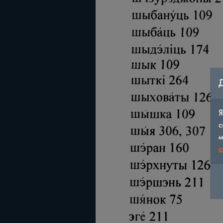
Я
с
м
c