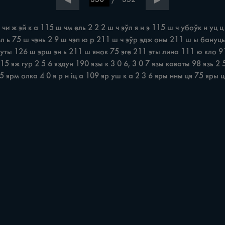
◀
▶
и ж эй к а 115 ш чм ель 2 2 2 ш ч эўл я н э 115 ш ч убоўк н уц 
л ь 75 ш чэнь 2 9 ш чэп ю р 211 ш ч эўр эдж оны 211 ш ы бануць
уты 126 ш эрш эн ь 211 ш янок 75 эге 211 эты лина 111 ю кло 91
 115 яж гур 2 5 6 яздун 190 язы к 3 0 6, 3 0 7 язы каваты 98 язь 2
15 ярм олка 4 0 я р н іц а 109 яр уш к а 2 3 6 яры нны ця 75 яры 