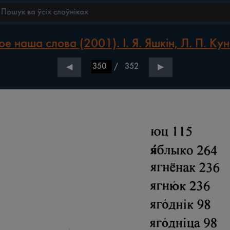
е наша слова (2001). І. Я. Яшкін, Л. П. Кун
/
352
◀
▶