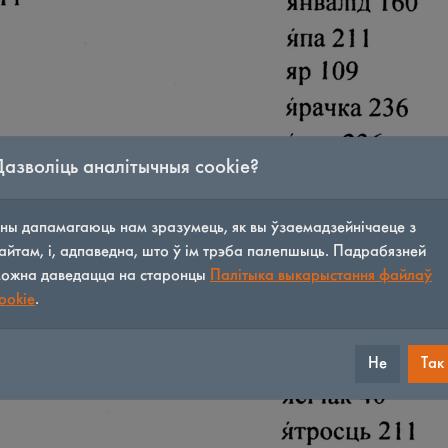
Дазволіць аналітычныя cookie?
ны дапамагаюць нам зразумець, як вы ўзаемадзейнічаеце з
айтам, і, адпаведна, што ў ім трэба палепшыць. Падрабязней
ожна даведацца на старонцы
Палітыка выкарыстання файлаў
ookie
.
Не
Так