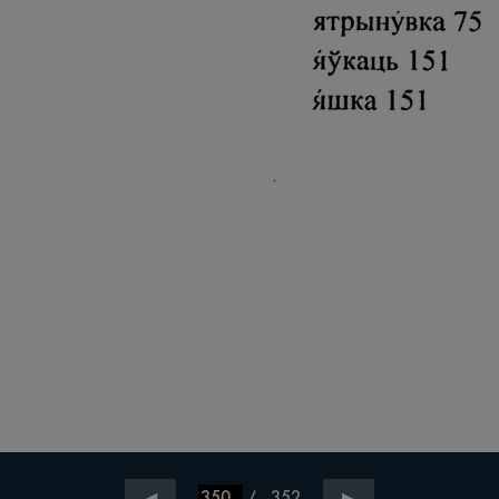
/
352