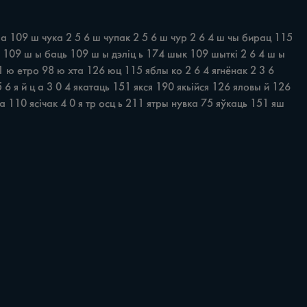
ц а 109 ш чука 2 5 6 ш чупак 2 5 6 ш чур 2 6 4 ш чы бирац 115 
 109 ш ы баць 109 ш ы дэліц ь 174 шык 109 шыткі 2 6 4 ш ы 
 ю етро 98 ю хта 126 юц 115 яблы ко 2 6 4 ягнёнак 2 3 6 
 5 6 я й ц а 3 0 4 якатаць 151 якся 190 якьійся 126 яловы й 126 
ца 110 ясічак 4 0 я тр осц ь 211 ятры нувка 75 яўкаць 151 яш 