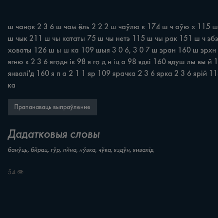
ш чанок 2 3 6 ш чам ёль 2 2 2 ш чаўлю к 174 ш ч аўю х 115 ш ч
ш чык 211 ш чы кататы 75 ш чы нетэ 115 ш чы рак 151 ш ч эбэ
ховаты 126 ш ы ш ка 109 шыя 3 0 6, 3 0 7 ш эран 160 ш эрхн 
ягню к 2 3 6 ягодн ік 98 я го д н іц а 98 ядкі 160 ядуш лы вы й
янвалі'д 160 я п а 2 1 1 яр 109 ярачка 2 3 6 ярка 2 3 6 ярій 1
ка
Прапанаваць выпраўленне
Дадатковыя словы
банўць, бйрац, гўр, лйна, нўвка, чўка, яздўн, янвалід
54 👁