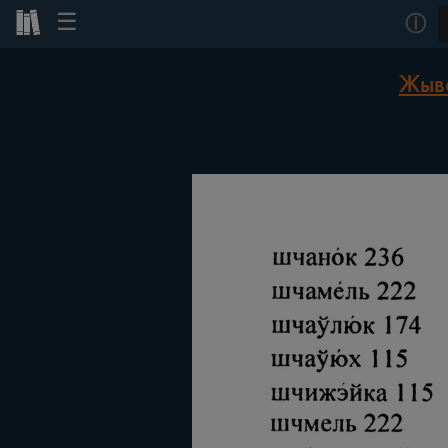
☰
ⓘ
Жыво