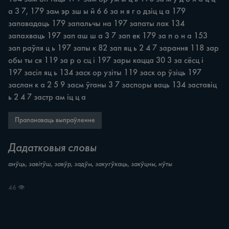
а 3 7, 179 зам эр зш ы й 6 6 за н я г о дзіц ц а 179 
запавадаць 179 запальчы на 197 запаты лак 134 
запахваць 197 зап аш ш а 3 7 зап ек 179 за п о н а 153 
зап раўля ц ь 197 запы к 82 зап яц ь 2 4 7 зарання 118 зар 
обы ты ся 119 за р о сц і 197 зары кацца 30 3 за сёсц і 
197 засіл яц ь 134 заск ор узіты 119 заск ор ўзіць 197 
заслан к а 2 5 9 засм ўганы 3 7 заспоры ваць 134 заставіц 
ь 2 4 7 застр ам іц ц а
Прапанаваць выпраўленне
Дадатковыя словы
анўць, завітўш, завўр, задўм, закугўкаць, закўцны, нўты
46 👁