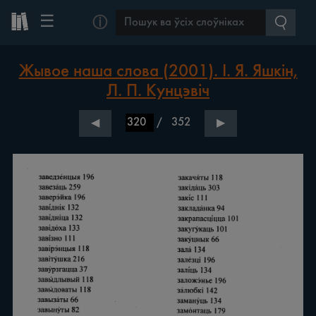
☰
ⓘ
Жывое наша слова (2001). І. Я. Яшкін,
Л. П. Кунцэвіч
/
352
◀
▶