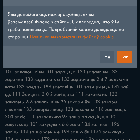
/
352
◀
▶
Яны дапамагаюць нам зразумець, як вы
ўзаемадзейнічаеце з сайтам, і, адпаведна, што ў ім
заведзён ц ы я 196 завезаць 2 5 9 завер эй ка 196 завідн ік 
трэба палепшыць. Падрабязней можна даведацца на
132 зав ідн іц а 132 за в ідо х а 133 зав ізн о 111 
старонцы
Палітыка выкарыстання файлаў cookie
.
завірэнцы я 118 завітуш ка 2 1 6 завур згац ц а 3 7 завы 
длы вы й 118 завы доваты 118 завы заты 6 6 завы нуты 82 
Не
Так
завязваць 109 загавайло 9 4 заганяла 2 4 7 заганялка 2 4 
7 заглядаць 3 0 5 загубіц ь 196 загуляць 133 зад ав оха 
101 задавош лівы 101 задац ц а 133 задачлівы 133 
заданны 133 задзір а х а 133 задрачы ць 2 4 7 задум чы 
ваты 133 заед зь 196 заеталіць 101 зазы рч эц ь 142 зай 
ідь 111 Зайцевы 3 0 2 зай ц ова 111 закаём ны 133 
закалець 6 6 закапы ліць 25 закарм ёж 133 закарм 
ліваннік 133 закарм ліваць 133 закачяты 118 зак ідац ь 
303 закіс 111 закладчика 94 зак р ап асц іц ц а 101 
закугукаць 101 закуцны к 6 6 зала 134 зал ёзц і 196 
заліць 134 за л о ж эн ь е 196 зал ю бк і 142 зам ануць 
134 зам он таць 179 зам ор ўж ы ц ь 196 за м у д о х а ц ц 