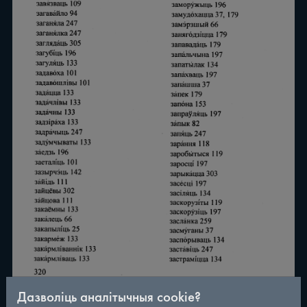
Дазволіць аналітычныя cookie?