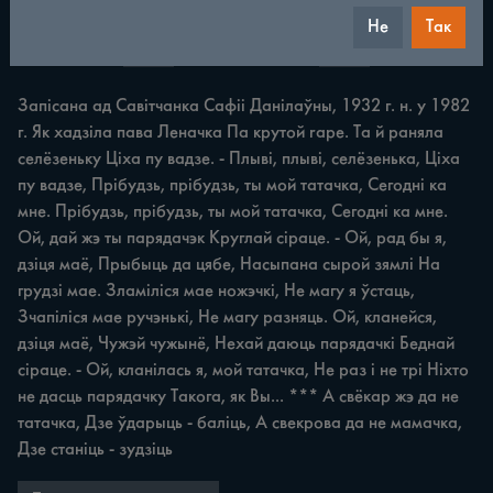
Не
Так
/
352
◀
▶
Запісана ад Савітчанка Сафіі Данілаўны, 1932 г. н. у 1982 
г. Як хадзіла пава Леначка Па крутой rape. Та й раняла 
селёзеньку Ціха пу вадзе. - Плыві, плыві, селёзенька, Ціха 
пу вадзе, Прібудзь, прібудзь, ты мой татачка, Сегодні ка 
мне. Прібудзь, прібудзь, ты мой татачка, Сегодні ка мне. 
Ой, дай жэ ты парядачэк Круглай сіраце. - Ой, рад бы я, 
дзіця маё, Прыбыць да цябе, Насыпана сырой зямлі На 
грудзі мае. Зламіліся мае ножэчкі, Не магу я ўстаць, 
Зчапіліся мае ручэнькі, Не магу разняць. Ой, кланейся, 
дзіця маё, Чужэй чужынё, Нехай даюць парядачкі Беднай 
сіраце. - Ой, кланілась я, мой татачка, Не раз i не трі Ніхто 
не дасць парядачку Такога, як Вы... *** А свёкар жэ да не 
татачка, Дзе ўдарыць - баліць, А свекрова да не мамачка, 
Дзе станіць - зудзіць