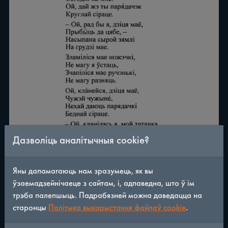
Дазволіць аналітычныя cookie?
Яны дапамагаюць нам зразумець, як вы
ўзаемадзейнічаеце з сайтам, і, адпаведна, што ў ім
трэба палепшыць. Падрабязней можна даведацца на
старонцы
Палітыка выкарыстання файлаў cookie
.