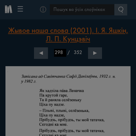
☰
ⓘ
Жывое наша слова (2001). І. Я. Яшкін,
Л. П. Кунцэвіч
/
352
◀
▶