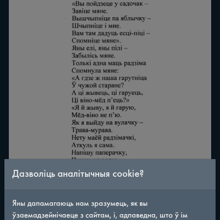
Дазволіць аналітычныя cookie?
Яны дапамагаюць нам зразумець, як вы
ўзаемадзейнічаеце з сайтам, і, адпаведна, што ў ім