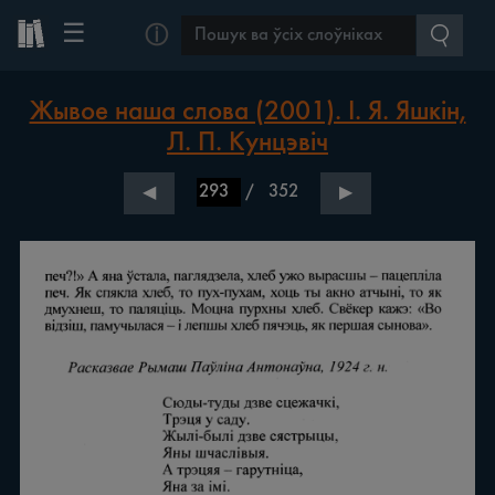
☰
ⓘ
Жывое наша слова (2001). І. Я. Яшкін,
Л. П. Кунцэвіч
/
352
◀
▶