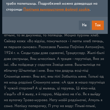
трэба палепшыць. Падрабязней можна даведацца на
старонцы
Палітыка выкарыстання файлаў cookie
.
/
352
◀
▶
печ?!» А яна ўстала, паглядзела, хлеб ужо вырасшы - 
Не
Так
пацепліла печ. Як спякла хлеб, то пух-пухам, хоць ты акно 
атчыні, то як дмухнеш, то паляціць. Моцна пурхны хлеб. 
Свёкер кажэ: «Во відзіш, памучылася - i лепты хлеб пячэць, 
як першая сынова». Расказвае Рымаш Паўліна Антонаўна, 
1924 г. н. Сюды-туды дзве сцежачкі, Трэцяусаду. Жылі-былі 
дзве сястрыцы, Яны шчаслівыя. А трэцяя - гарутніца, Яна за 
імі. «Вы пойдзеце у садочак Завіце мяне. Вышчыпніце па 
яблычку Шчыпніце i мне. Вам там дадуць есці-піці 
Спомніце мяне». Яны елі, яны пілі Забылісь мяне. Толькі ад 
на маць радзіма Спомнула мяне: «А гдзе ж наша гарутніца 
Ў чужой старане? А ці жывець, ці гаруець, Ці віно-мёд 
п'ець?» «Я й жыву, я й гарую, Мёд-віно не п'ю. Як я выйду 
на вулачку Трава-мурава. Нету маёй радзімачкі, Аткуль я 
сама. Напішу паперачку, П утчу на ваду: Плыві-плыві, 