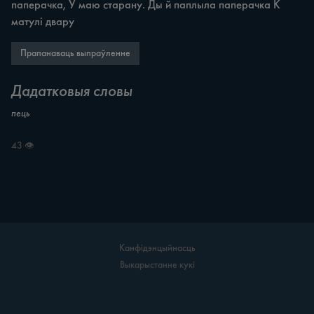
паперачка, Ў маю старану. Ды й паплыла паперачка К 
матулі двару
Прапанаваць выпраўленне
Дадатковыя словы
пець
43 👁
Канфідэнцыйнасць
Выкарыстанне кукі