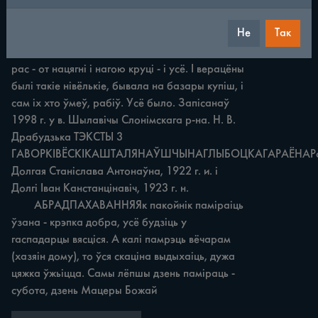
палатне. I пралі, а як жа ш. Калаўродачкі былі. 
Што рукамі, што - на калаўродачку. Яшчэ 
Не
Так
недзе калаўродачак той е ў мяне. Бывало 
прадзеш, скарэйе, то рукамі, верацяном, а это 
рас - от нацягні i нагою круці - i усё. I верацёны 
былі такіе нівёлькіе, бывала на базары купіш, i 
сам іх хто ўмеў, рабіў. Усё было. Запісанаў 
1998 г. у в. Шылавічы Слонімскага р-на. Н. В. 
Драбудзька ТЭКСТЫ 3 
ГАВОРКІВЁСКІКАШТАЛЯНАЎШЧЫНАГЛЫБОЦКАГАРАЁНАРас
Долгая Станіслава Антонаўна, 1922 г. и. i 
Долгі Іван Канстанцінавіч, 1923 г. н.

	АБРАДПАХАВАННЯЯк пакойнік паміраіць 
ўзана - крэпка добра, усё будзіць у 
гаспадарцы вясціся. A калі памрэць вёчарам 
(хазяін дому), то ўся скаціна выдыхаіць, дужа 
цяжка ўжьіцца. Самы лёпшы дзень паміраць - 
субота, дзень Мацеры Божай