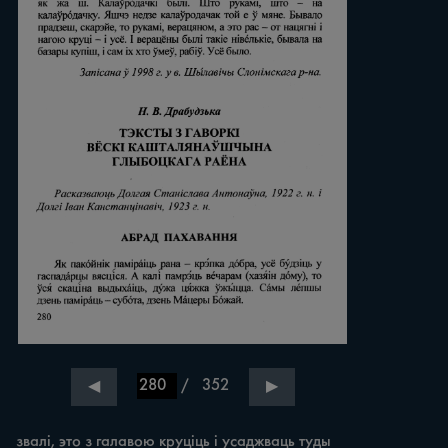
/
352
◀
▶
звалі, это з галавою круціць i усаджваць туды 