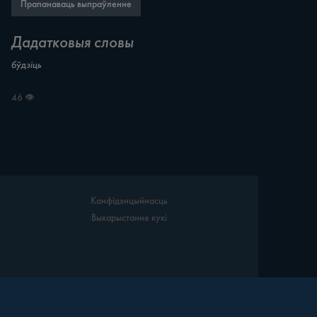
Прапанаваць выпраўленне
Дадатковыя словы
бўдзіць
46 👁
Канфідэнцыйнасць
Выкарыстанне кукі