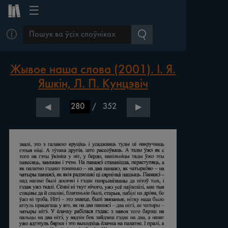
☰
ⓘ
Жывое наша слова (2001). І. Я.
Яшкін, Л. П. Кунцэвіч
/
352
◀
▶