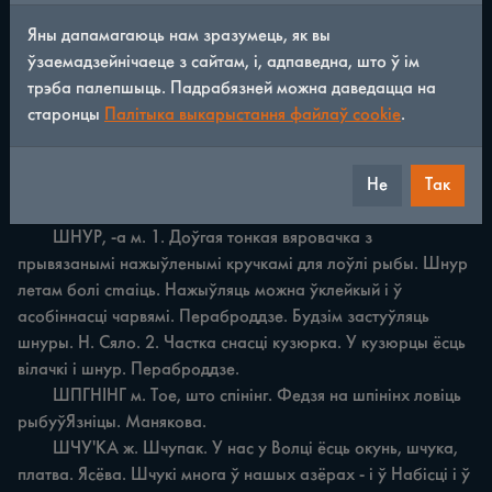
Яны дапамагаюць нам зразумець, як вы
/
352
◀
▶
ўзаемадзейнічаеце з сайтам, і, адпаведна, што ў ім
трэба палепшыць. Падрабязней можна даведацца на
ЧАЎНА'К, -a м. Чаўнок для вязания сеткавага палатна. На 
старонцы
Палітыка выкарыстання файлаў cookie
.
чаўнак накрываіцца нітка i вяжуць палатно сеткі. H. Сяло.

	ЧЬГСЦІЦЬ незак. Чысціць, ачышчаць рыбу ад лускі i 
Не
Так
патрашыць яе. Мае бабы прама ля возіра чысцюць рыбу. 
Пераброддзе.

	ШНУР, -а м. 1. Доўгая тонкая вяровачка з 
прывязанымі нажыўленымі кручкамі для лоўлі рыбы. Шнур 
летам болі cmaіць. Нажыўляць можна ўклейкый i ў 
асобіннасці чарвямі. Пераброддзе. Будзім застуўляць 
шнуры. H. Сяло. 2. Частка снасці кузюрка. У кузюрцы ёсць 
вілачкі i шнур. Пераброддзе.

	ШПГНІНГ м. Toe, што спінінг. Федзя на шпінінх ловіць 
рыбуўЯзніцы. Манякова.

	ШЧУ'КА ж. Шчупак. У нас у Волці ёсць окунь, шчука, 
платва. Ясёва. Шчукі многа ў нашых азёрах - i ў Набісці i ў 