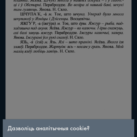
Дазволіць аналітычныя cookie?