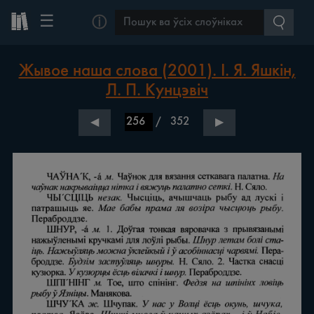
☰
ⓘ
Жывое наша слова (2001). І. Я. Яшкін,
Л. П. Кунцэвіч
/
352
◀
▶