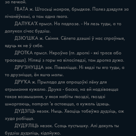
за печкай.

	ГВАТА ж. Штосьці мокрае, брыдкае. Полез дзядуля за 
пічанёўкамі, а там адна гвага.

	ДАЛУКА'Х прысл. На падлозе. - Ня лезь туды, а то 
далуках січас будзіш.

	ДЗЮ'ШКА ж. Свіння. Сёлета дзэшкі ў нас спраўныя, 
ядуць як не ў сябе.

	ДРОТКА прысл. Няроўна (гл. дрогкі - які трасе або 
трасецца). Ніляці з гары на віласіпедзі, там дрогка дужа.

	ДРУ'ЗНУЦЦА зак. Паваліцца. Hi вядзі ты яго туды, а 
то друзніцца, ён яшчэ малы.

	ДРУ'KA ж. Прылада для апрацоўкі лёну для 
атрымання кужалю. Друка - баска, на ей надзіваецца 
такое вазвышэння, у якоя набіты гвоздзі, гвоздзі 
шморгаюць, nampan 'e астаецца, а кужаль ідзець.

	ДУДЗІ'ЦЬ незак. Ныць. Хваціць табеўжо дудзіць, аж 
худа робіцца.

	ДУДЭ'ЛІЦЬ незак. Ссаць пустышку. Алі дакулъ ты 
будзіш дудэліць, кідайужо.
