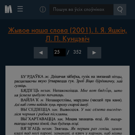
☰
ⓘ
Жывое наша слова (2001). І. Я. Яшкін,
Л. П. Кунцэвіч
/
352
◀
▶