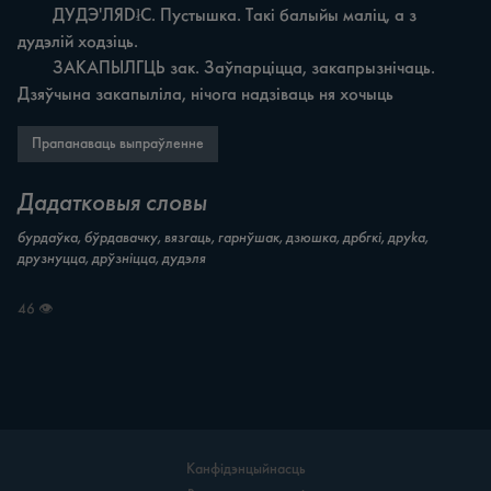
	ДУДЭ'ЛЯDłC. Пустышка. Такі балыйы маліц, a з 
дудэлій ходзіць.

	ЗАКАПЫЛГЦЬ зак. Заўпарціцца, закапрызнічаць. 
Дзяўчына закапыліла, нічога надзіваць ня хочыць
Прапанаваць выпраўленне
Дадатковыя словы
бурдаўка, бўрдавачку, вязгаць, гарнўшак, дзюшка, дрбгкі, друka,
друзнуцца, дрўзніцца, дудэля
46 👁
Канфідэнцыйнасць