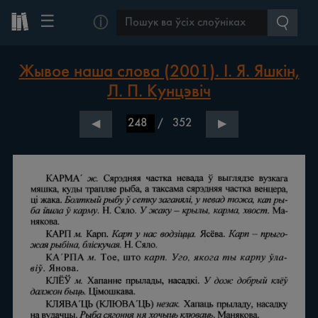
☰
ⓘ
Жывое наша слова (2001). І. Я. Яшкін,
Л. П. Кунцэвіч
/
352
◀
▶