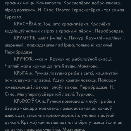
красных маіць. Камянполле. Краснопёрка добра клюецъ 
пірад дожджам. Н. Сяло. Плотка i краснопёрка - тоя самая. 
Туркова.

	КРАСНЁХА ж. Тое, што краснапёрка. Краснёха 
водзіццаў нагиых азірах з краснымi пёрамі. Пераброддзе.

	КРУМЕ'ЛЬ, -мяля (-міля) м. Пячкур. Крумялі - малінькіі, 
шэрынькіі, падхадзяшчы nad ірша, только ні калючыі. 
Пераброддзе.

	КРУЧО'К, -чка м. Кручок на рыбалоўнай снасці. 
Чапляй малы кручок да гэтый вуды. Манякова.

	КРЫТА ж. Ручная лавушка рыбы з сеткі, нацягнутай 
паміж двума палазамі. Удвух крыгай ловюцъ. Палазом 
жмецъжмецъ i ловюцъ i злаўліваюць. Пераброддзе. Н. 
Сяло. Мы уператусё крыгай лавілі. Туркова.

	КРЫЖО'ЎКА ж. Ручная прылада для лоўлі рыбы з 
берага - квадратная сетка, прымацаваная да канцоў 
дзвюх дуг, звязаных крыж-накрыж i злучаных з доўгай 
ручкай. Крыжоўкай ловіць адзін, па бірагу ідзець i цягніць 
за ручку, прыціскаючы ўніз. Мазурына.
