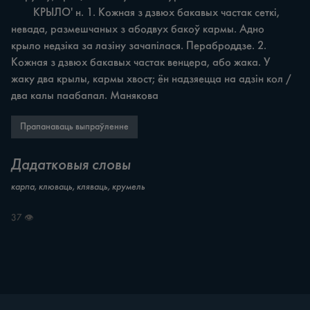
	КРЫЛО' н. 1. Кожная з дзвюх бакавых частак сеткі, 
невада, размешчаных з абодвух бакоў кармы. Адно 
крыло недзіка за лазіну зачапілася. Пераброддзе. 2. 
Кожная з дзвюх бакавых частак венцера, або жака. У 
жаку два крылы, кармы хвост; ён надзяецца на адзін кол / 
два калы паабапал. Манякова
Прапанаваць выпраўленне
Дадатковыя словы
карпа, клюваць, кляваць, крумель
37 👁