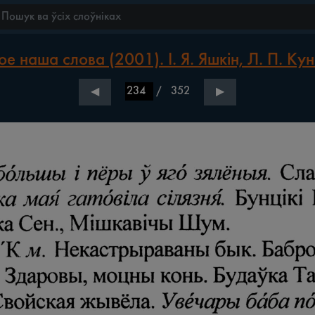
е наша слова (2001). І. Я. Яшкін, Л. П. Кун
/
352
◀
▶