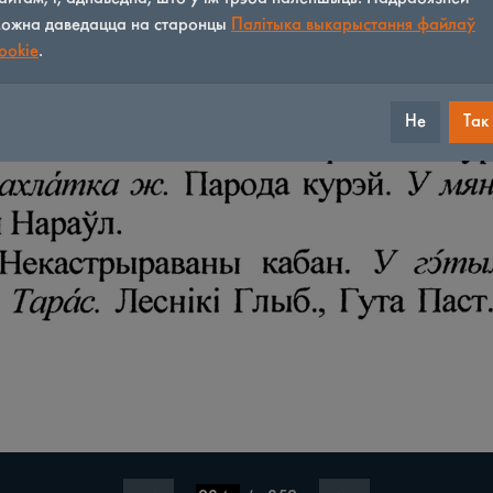
ожна даведацца на старонцы
Палітыка выкарыстання файлаў
ookie
.
Не
Так