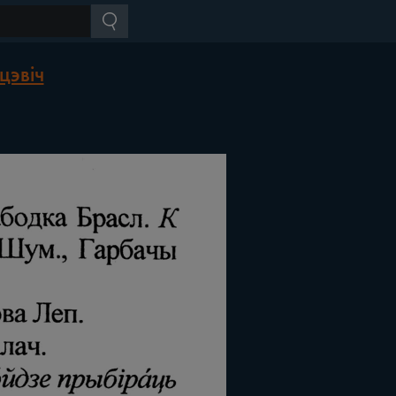
цэвіч