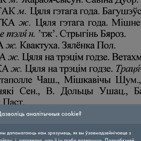
Дазволіць аналітычныя cookie?
ны дапамагаюць нам зразумець, як вы ўзаемадзейнічаеце з
айтам, і, адпаведна, што ў ім трэба палепшыць. Падрабязней