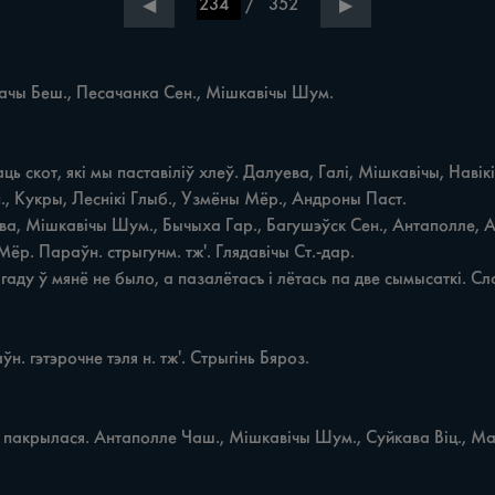
/
352
◀
▶
, Kyкры, Леснікі Глыб., Узмёны Мёр., Андроны Паст.

р. Параўн. стрыгунм. тж'. Глядавічы Ст.-дар.
