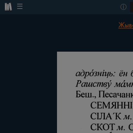
☰
ⓘ
Жыво