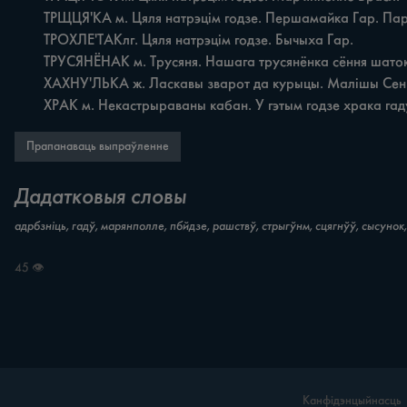
	ТРЩЦЯ'КА м. Цяля натрэцім годзе. Першамайка Гар. Параўн. трацякам. тж'. Дуброва Лельч.

	ТРОХЛЕ'ТАКлг. Цяля натрэцім годзе. Бычыха Гар.

	ТРУСЯНЁНАК м. Трусяня. Нашага трусянёнка сёння шаток сцягнуў. Свяча Беш.

	ХАХНУ'ЛЬКА ж. Ласкавы зварот да курыцы. Малішы Сен. Параўн. хохлатка ж. Парода курэй. У мянё куры - адны хахлаткі. Углы Нараўл.

	ХРАК м. Некастрыраваны кабан. У гэтым годзе храка гаду
Прапанаваць выпраўленне
Дадатковыя словы
адрбзніць, гадў, марянполле, пбйдзе, рашствў, стрыгўнм, сцягнўў, сысунок, 
45 👁
Канфідэнцыйнасць