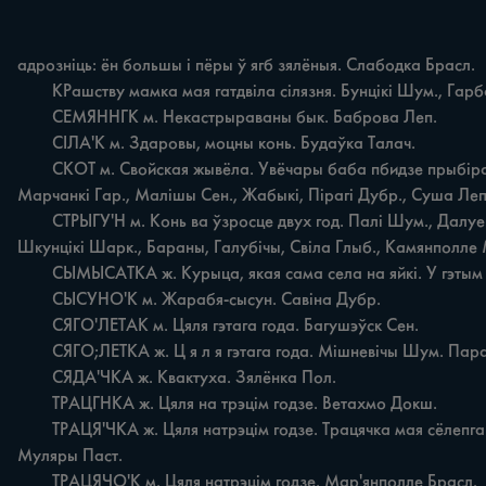
адрозніць: ён большы i пёры ў ягб зялёныя. Слабодка Брасл.

	КРашству мамка мая гатдвіла сілязня. Бунцікі Шум., Гарбачы Беш., Песачанка Сен., Мішкавічы Шум.

	СЕМЯННГК м. Некастрыраваны бык. Баброва Леп.

	СІЛА'К м. Здаровы, моцны конь. Будаўка Талач.

	СКОТ м. Свойская жывёла. Увёчары баба пбидзе прыбіраць скот, які мы паставіліў хлеў. Далуева, Галі, Мішкавічы, Навікі, Крывое Сяло Шум., Васькавічы Віц., Селішча, Бычыха, 
Mapчанкі Гар., Малішы Сен., Жабыкі, Пірагі Дубр., Суша Леп.
	СТРЫГУ'Н м. Конь ва ўзросце двух год. Палі Шум., Далуева, Мішкавічы Шум., Бычыха Гар., Багушэўск Сен., Антаполле, Алыианка Чаш., Сарочына Ушац., Барсукі Докш., Буеўшчына, 
Шкунцікі Шарк., Бараны, Галубічы, Свіла Глыб., Камянполле Мё
	СЫМЫСАТКА ж. Курыца, якая сама села на яйкі. У гэтым гаду ў мянё не было, а пазалётасъ i лётась па две сымысаткі. Слабада Дубр.

	СЫСУНО'К м. Жарабя-сысун. Савіна Дубр.

	СЯГО'ЛЕТАК м. Цяля гэтага года. Багушэўск Сен.

	СЯГО;ЛЕТКА ж. Ц я л я гэтага года. Мішневічы Шум. Параўн. гэтэрочне тэля н. тж'. Стрыгінь Бяроз.

	СЯДА'ЧКА ж. Квактуха. Зялёнка Пол.

	ТРАЦГНКА ж. Цяля на трэцім годзе. Ветахмо Докш.

	ТРАЦЯ'ЧКА ж. Цяля натрэцім годзе. Трацячка мая сёлепга пакрылася. Антаполле Чаш., Мішкавічы Шум., Суйкава Віц., Малішы, Дубнякі Сен., В. Долыды Ушац., Бараны, Леснікі Глыб., 
Муляры Паст.

	ТРАЦЯЧО'К м. Цяля натрэцім годзе. Мар'янполле Брасл.
