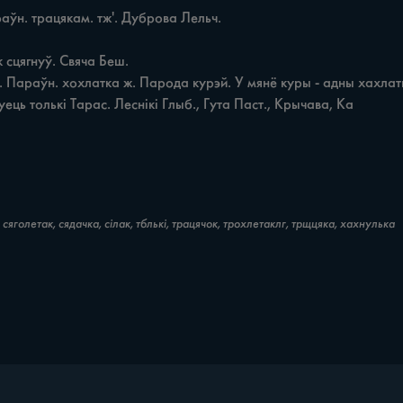
ець толькі Тарас. Леснікі Глыб., Гута Паст., Крычава, Ка
сяголетак, сядачка, сілак, тблькі, трацячок, трохлетаклг, трщцяка, хахнулька