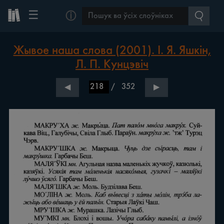
☰
ⓘ
Жывое наша слова (2001). І. Я. Яшкін,
Л. П. Кунцэвіч
/
352
◀
▶