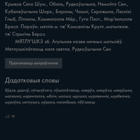
Крывое Сяло Шум., Обаль, Рудкоўшчына, Нямойта Сен., 
Кубелеўшчына Шарк., Бараны, Чашні, Скражына, Леснікі 
Глыб, Ліпангы, Камянполле Мёр., Гута Паст., Мар'янполле 
Брасл. Параўн. мятлік м. тж' Комсенічы Кругл..матылкаж. 
тж' Стрыгінь Бяроз.

	МЯТЛУ'ШКЗ зб. Агульная назва начных матылёў. 
Мятлушкілётаюць каля святла. Рудкоўшчына Сен
Прапанаваць выпраўленне
Дадатковыя словы
бўдзе, дашчў, лўчшэўсяго, лўшкілётаюць, макрўх, макрўха, макрўшка,
маляшка, марянполле, мблін, молша, мрушка, муравеннік, мурбвачка,
муроўка, мятлушкз, мўраха, насякбмыя, пбўзаюць
48 👁