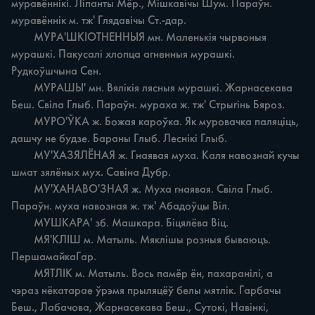
муравённікі. Ліпанты Мёр., Мішкавічы Шум. Параўн. 
муравённік м. тж' Глядавічы Ст.-дар.

	МУРА'ШКІОТНЕННЫЯ мн. Маленькія чырвоныя 
мурашкі. Пакусалі хлопца агненныя мурашкі. 
Рудкоўшчына Сен.

	МУРАШЫ' мн. Вялікія лясныя мурашкі. Жарнасекава 
Беш. Свіла Глыб. Параўн. мураха ж. тж' Стрыгінь Бяроз.

	МУРО'ЎКА ж. Божая кароўка. Як муровачка паляціць, 
дашчу не будзе. Бараны Глыб. Леснікі Глыб.

	МУ'ХАЗЯЛЁНАЯ ж. Гнаявая муха. Каля навознай кучы 
шмат зялёных мух. Савіна Дубр.

	МУ'ХАНАВО'ЗНАЯ ж. Муха гнаявая. Свіла Глыб. 
Параўн. муха навозная ж. тж' Абадоўцы Віл.

	МУШКАРА' зб. Машкара. Біцялёва Віц.

	МЯ'КЛІШ м. Матыль. Мяклішы розныя бываюцъ. 
ПершамайкаГар.

	МЯТЛІК м. Матыль. Вось памёр ён, пахаранілі, а 
чэраз нёкатарае ўрэмя прыляцёў белы мятлік. Гарбачы 
Беш., Лабачова, Жарнасекава Беш., Сутокі, Навінкі, 