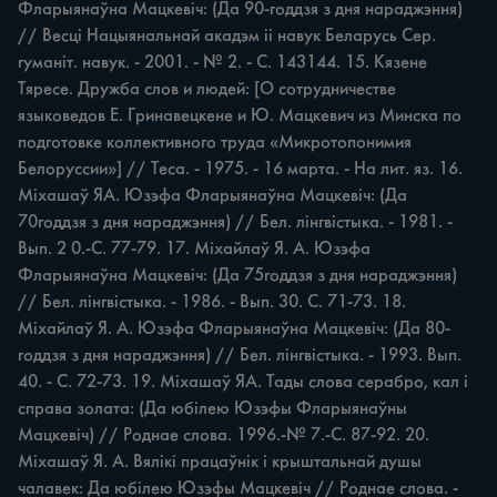
Фларыянаўна Мацкевіч: (Да 90-годдзя з дня нараджэння) 
// Весці Нацыянальнай акадэм ii навук Беларусь Сер. 
гуманіт. навук. - 2001. - № 2. - С. 143144. 15. Кязене 
Тяресе. Дружба слов и людей: [О сотрудничестве 
языковедов Е. Гринавецкене и Ю. Мацкевич из Минска по 
подготовке коллективного труда «Микротопонимия 
Белоруссии»] // Теса. - 1975. - 16 марта. - На лит. яз. 16. 
Міхашаў ЯА. Юзэфа Фларыянаўна Мацкевіч: (Да 
70годдзя з дня нараджэння) // Бел. лінгвістыка. - 1981. - 
Вып. 2 0.-С. 77-79. 17. Міхайлаў Я. А. Юзэфа 
Фларыянаўна Мацкевіч: (Да 75годдзя з дня нараджэння) 
// Бел. лінгвістыка. - 1986. - Вып. 30. С. 71-73. 18. 
Міхайлаў Я. А. Юзэфа Фларыянаўна Мацкевіч: (Да 80-
годдзя з дня нараджэння) // Бел. лінгвістыка. - 1993. Вып. 
40. - С. 72-73. 19. Міхашаў ЯА. Тады слова серабро, кал i 
справа золата: (Да юбілею Юзэфы Фларыянаўны 
Мацкевіч) // Роднае слова. 1996.-№ 7.-С. 87-92. 20. 
Міхашаў Я. А. Вялікі працаўнік i крыштальнай душы 
чалавек: Да юбілею Юзэфы Мацкевіч // Роднае слова. - 