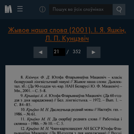
☰
ⓘ
Жывое наша слова (2001). І. Я. Яшкін,
Л. П. Кунцэвіч
/
352
◀
▶