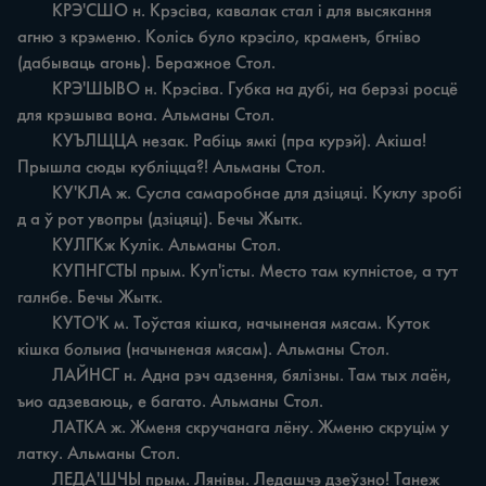
	КРЭ'СШО н. Крэсіва, кавалак стал i для высякання 
агню з крэменю. Колісь було крэсіло, краменъ, бгніво 
(дабываць агонь). Беражное Стол.

	КРЭ'ШЫВО н. Крэсіва. Губка на дубі, на берэзі росцё 
для крэшыва вона. Альманы Стол.

	КУЪЛЩЦА незак. Рабіць ямкі (пра курэй). Акіша! 
Прышла сюды кубліцца?! Альманы Стол.

	КУ'КЛА ж. Сусла самаробнае для дзіцяці. Куклу зробі 
д а ў рот увопры (дзіцяці). Бечы Жытк.

	КУЛГКж Кулік. Альманы Стол.

	КУПНГСТЫ прым. Куп'істы. Место там купністое, а тут 
галнбе. Бечы Жытк.

	КУТО'К м. Тоўстая кішка, начыненая мясам. Куток 
кішка болыиа (начыненая мясам). Альманы Стол.

	ЛАЙНСГ н. Адна рэч адзення, бялізны. Там тых лаён, 
ъио адзеваюць, е багато. Альманы Стол.

	ЛАТКА ж. Жменя скручанага лёну. Жменю скруцім у 
латку. Альманы Стол.

	ЛЕДА'ШЧЫ прым. Лянівы. Ледашчэ дзеўзно! Танеж 