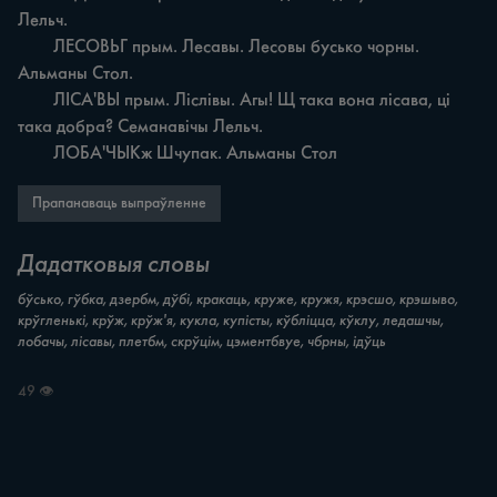
Лельч.

	ЛЕСОВЬГ прым. Лесавы. Лесовы бусько чорны. 
Альманы Стол.

	ЛІСА'ВЫ прым. Ліслівы. Агы! Щ така вона лісава, ці 
така добра? Семанавічы Лельч.

	ЛОБА'ЧЫКж Шчупак. Альманы Стол
Прапанаваць выпраўленне
Дадатковыя словы
бўсько, гўбка, дзербм, дўбі, кракаць, круже, кружя, крэсшо, крэшыво,
крўгленькі, крўж, крўж'я, кукла, купісты, кўбліцца, кўклу, ледашчы,
лобачы, лісавы, плетбм, скрўцім, цэментбвуе, чбрны, ідўць
49 👁