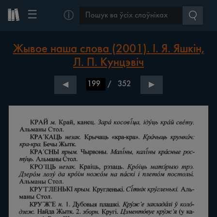
☰
ⓘ
Жывое наша слова (2001). І. Я. Яшкін,
Л. П. Кунцэвіч
/
352
◀
▶