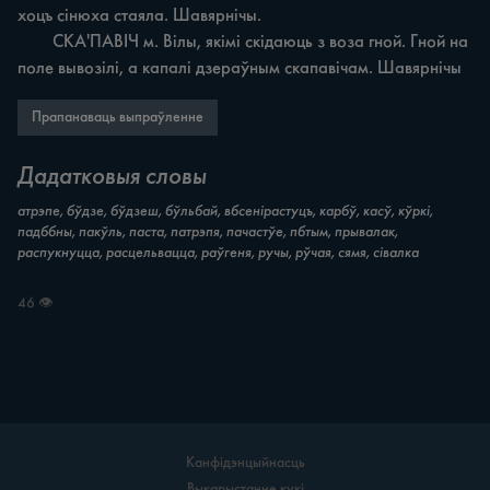
хоцъ сінюха стаяла. Шавярнічы.

	СКА'ПАВІЧ м. Вілы, якімі скідаюць з воза гной. Гной на 
поле вывозілі, а капалі дзераўным скапавічам. Шавярнічы
Прапанаваць выпраўленне
Дадатковыя словы
атрэпе, бўдзе, бўдзеш, бўльбай, вбсенірастуцъ, карбў, касў, кўркі,
падббны, пакўль, паста, патрэпя, пачастўе, пбтым, прывалак,
распукнуцца, расцельвацца, раўгеня, ручы, рўчая, сямя, сівалка
46 👁
Канфідэнцыйнасць
Выкарыстанне кукі