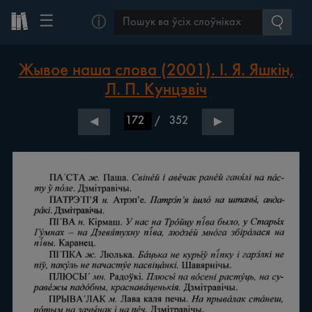
☰
ⓘ
Жывое наша слова (2001). І. Я. Яшкін,
Л. П. Кунцэвіч
/
352
◀
▶