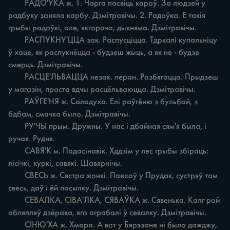
	РАДО'ЎКА ж. 1. Чарга пасвіць кароў. За людзей у 
радбуку заняла карбу. Дзмітравічы. 2. Радоўка. Е такія 
грыбы радоўкі, але, якгорача, дыкняма. Дзмітравічы.

	РАСПУКНУ'ЦЦА зак. Распусціцца. Тдркалі купальніцу 
ў хаце, як распукнёцца - будзеш жыць, а як не - будзе 
смерцъ. Дзмітравічы.

	РАСЦЕ'ЛЬВАЦЦА незак. перан. Разбягацца. Прыдзеш 
у магазін, проста вдчы расцёльваюцца. Дзмітравічы.

	РАЎГЕ'НЯ ж. Саладуха. Елі раўгёню з бульбай, з 
бдбам, смачка было. Дзмітравічы.

	РУ'ЧЫ прым. Дружны. У нас i дбайная сям'я была, i 
ручая. Рудня.

	САВЯ'К м. Падасінавік. Хддзім у лес грыбы збіраць: 
лісічкі, куркі, савякі. Шавярнічы.

	СВЕСЬ ж. Сястра жонкі. Паехаў у Прудак, сустрэў там 
свесь, даў i ёй пасылку. Дзмітравічы.

	СЕВАЛКА, СІВА'ЛКА, СЯВАЎКА ж. Сявенька. Калг рой 
абляпляў дзёрава, яго аграбалі ў севалку. Дзмітравічы.

	СІНЮ'ХА ж. Хмара. А вот у Бярэзане ні было дажджу, 