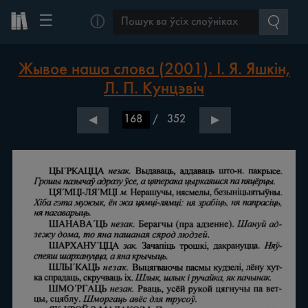
☰
ⓘ
Жывое наша слова (2001). І. Я. Яшкін,
Л. П. Кунцэвіч
/
352
◀
▶