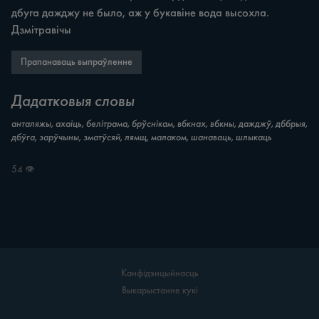
дбуга дажджу не было, аж у букавіне вода высохла. 
Дзмітравічы
Прапанаваць выпраўленне
Дадатковыя словы
анталяжы, ахаіць, белітрама, брўснікам, вбкнах, вбкны, дажджў, дббрыя,
дбўга, зарўчыны, зматўсяй, лямщ, малаком, шанаваць, шлыкаць
54 👁
Канфідэнцыйнасць
Выкарыстанне кукі