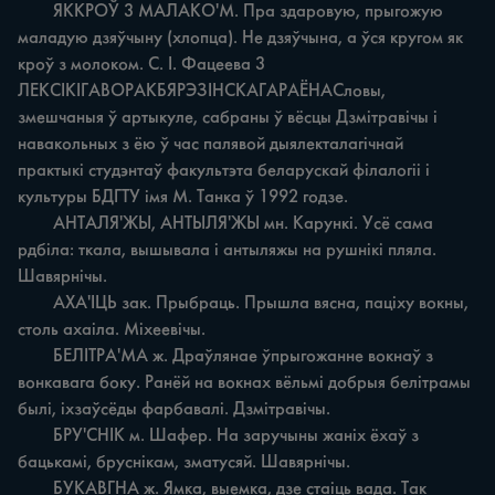
	ЯККРОЎ 3 МАЛАКО'М. Пра здаровую, прыгожую 
маладую дзяўчыну (хлопца). Не дзяўчына, a ўся кругом як 
кроў з молоком. С. I. Фацеева 3 
ЛЕКСІКІГАВОРАКБЯРЭЗІНСКАГАРАЁНАСловы, 
змешчаныя ў артыкуле, сабраны ў вёсцы Дзмітравічы i 
навакольных з ёю ў час палявой дыялекталагічнай 
практыкі студэнтаў факультэта беларускай філалогіі i 
культуры БДГТУ імя M. Танка ў 1992 годзе.

	АНТАЛЯ'ЖЫ, АНТЫЛЯ'ЖЫ мн. Карункі. Усё сама 
рдбіла: ткала, вышывала i антыляжы на рушнікі пляла. 
Шавярнічы.

	АХА'ІЦЬ зак. Прыбраць. Прышла вясна, паціху вокны, 
столь ахаіла. Міхеевічы.

	БЕЛІТРА'МА ж. Драўлянае ўпрыгожанне вокнаў з 
вонкавага боку. Ранёй на вокнах вёльмі добрыя белітрамы 
былі, іхзаўсёды фарбавалі. Дзмітравічы.

	БРУ'СНІК м. Шафер. На заручыны жаніх ёхаў з 
бацькамі, бруснікам, зматусяй. Шавярнічы.

	БУКАВГНА ж. Ямка, выемка, дзе стаіць вада. Так 