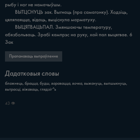
рыбу i ног не намачыўшы.

	ВЫТЦСНУЦЬ зак. Выгнаць (пра самагонку). Ходзіць, 
цяляпаяцца, відаць, выціснула марматуху.

	ВЫЦЯТВАЦЬПАЛ. Змяншаючы температуру, 
абязбольваць. Зрабі кампрэс на руку, хай пал выцягвае. 6 
Зак
Прапанаваць выпраўленне
Дадатковыя словы
блажнець, брацца, будш, варавацца, вочка, выжануць, выпшыкнуць,
вытрасці, віжаваць, глядзіг^ь
43 👁