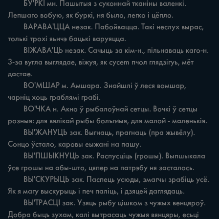
	БУ'РКІ мн. Пашытыя з суконнай тканіны валенкі. 
Лепшаго вобую, як буркі, ня было, легко i цёпло.

	ВАРАВА'ЦЦА незак. Пабойвацца. Такі неслух вырас, 
толькі трохі яьичэ бацькі варуяцца.

	ВІЖАВА'ЦЬ незак. Сачыць за кім-н., пільнаваць каго-н. 
3-за вугла выглядае, віжуя, як cycem пчол глядзігуь, мёт 
дастае.

	ВО'МШАР м. Амшара. Знайшлі ў леся вомшар, 
чарніц хоць граблямі грабі.

	ВО'ЧКА н. Акно ў рыбалоўнай сетцы. Вочкі ў сетцы 
розныя: для вялікай рыбы болъгиыя, для малой - маленькія.

	ВЫ'ЖАНУЦЬ зак. Выгнаць, прагнаць (пра жывёлу). 
Сонцо ўстало, каровы еыжані на пашу.

	ВЫ'ПШЫКНУЦЬ зак. Распусціць (грошы). Выпшыкала 
ўсе грошы на абы-што, цяпер на патрэбу ня засталось.

	ВЫ'СКУРЫЦЬ зак. Паспець усюды, змагчы зрабіць усё. 
Як я магу выскурыць i печ паліць, i дзяцей даглядаць.

	ВЫ'ТРАСЦІ зак. Узяць рыбу цішком з чужых венцяроў. 
Добра быцъ зухам, калі вытрасаць чужыя вянцяры, есьці 