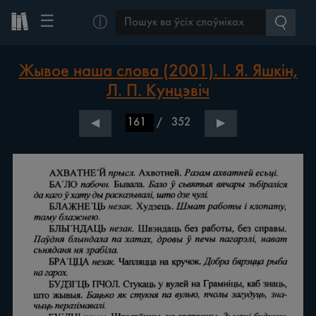
☰
ⓘ
Жывое наша слова (2001). І. Я. Яшкін,
Л. П. Кунцэвіч
/
352
◀
▶