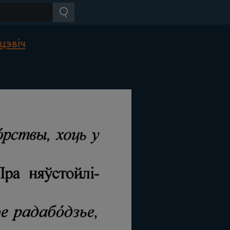
цэвіч