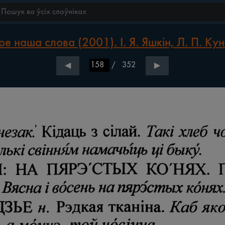
е наша слова (2001). І. Я. Яшкін, Л. П. Кун
/
352
◀
▶