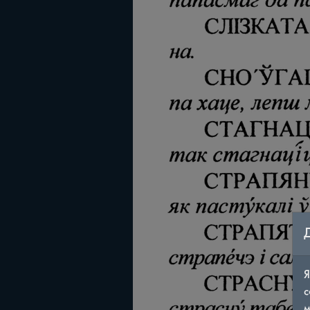
Я
с
м