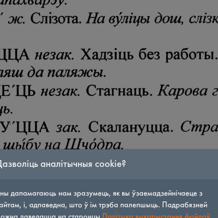
Дазволіць аналітычныя cookie?
ны дапамагаюць нам зразумець, як вы ўзаемадзейнічаеце з
айтам, і, адпаведна, што ў ім трэба палепшыць. Падрабязней
ожна даведацца на старонцы
Палітыка выкарыстання файлаў