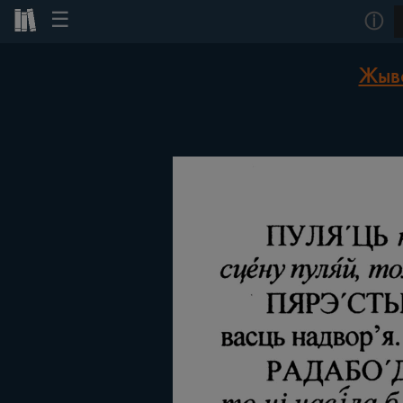
☰
ⓘ
Жыво