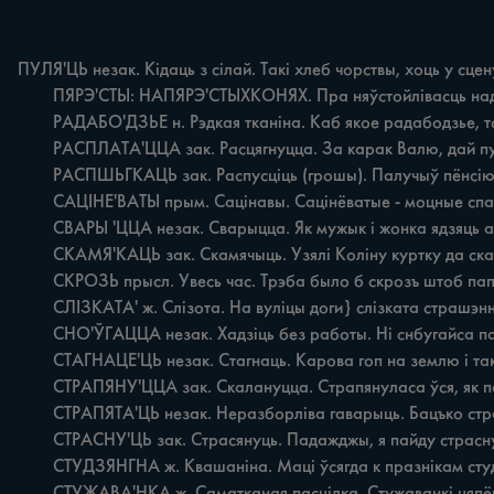
ПУЛЯ'ЦЬ незак. Кідаць з сілай. Такі хлеб чорствы, хоць у сцену
	ПЯРЭ'СТЫ: НАПЯРЭ'СТЫХКОНЯХ. Пра няўстойлівасць надвор'я. Вясна i восень на пярэстых конях.

	РАДАБО'ДЗЬЕ н. Рэдкая тканіна. Каб якое радабодзье, то ні насіла б, а моцнэ, той носіцца.

	РАСПЛАТА'ЦЦА зак. Расцягнуцца. За карак Валю, дай пусціў, яна расплаталаса іляжыць.

	РАСПШЬГКАЦЬ зак. Распусціць (грошы). Палучыў пёнсію i за месяц усю растиыкаў.

	САЦІНЕ'ВАТЫ прым. Сацінавы. Сацінёватые - моцные спадніцы.

	СВАРЫ 'ЦЦА незак. Сварыцца. Як мужык i жонка ядзяць аднойложкай, то сварыцца будуць (прыкмета).

	СКАМЯ'КАЦЬ зак. Скамячыць. Узялі Коліну куртку да скамякалі ўсю, трэба адзёць - хай вьтрастаецца.

	СКРОЗЬ прысл. Увесь час. Трэба было б скрозъ штоб папасмаг да папсосварэў.

	СЛІЗКАТА' ж. Слізота. На вуліцы доги} слізката страшэнна.

	СНО'ЎГАЦЦА незак. Хадзіць без работы. Ні снбугайса па хаце, лети ляги да паляжы.

	СТАГНАЦЕ'ЦЬ незак. Стагнаць. Карова гоп на землю i так стагнаціць.

	СТРАПЯНУ'ЦЦА зак. Скалануцца. Страпянуласа ўся, як пастукалі ў гиыбу на Шчодра.

	СТРАПЯТА'ЦЬ незак. Неразборліва гаварыць. Бацъко страпёчэ i сам ні разбірае гито.

	СТРАСНУ'ЦЬ зак. Страсянуць. Падажджы, я пайду страсну табе яблык.

	СТУДЗЯНГНА ж. Квашаніна. Маці ўсягда к празнікам студзянту варьіла i така смачна.

	СТУЖАВА'НКА ж. Саматканая пасцілка. Стужаванкі цяпёр на пёчы, на іх ляжаць здораво.
