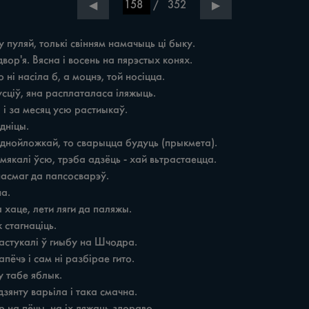
/
352
◀
▶
 пуляй, толькі свінням намачыць ці быку.
