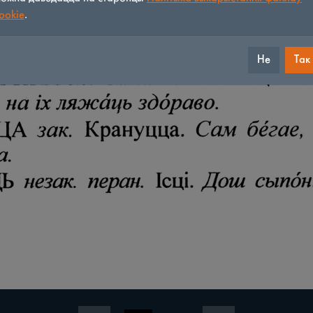
ookie
.
Не
Так