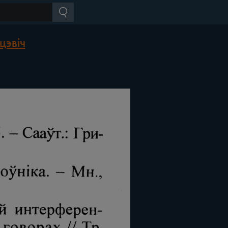
цэвіч