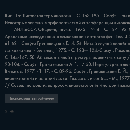
Вып. 16: Литовская терминология. - С. 163-195. - Сааўт.: Грин
Некоторые явления морфологической интерференции литовског
	АНЛитССР. Обществ, науки. - 1975. - № 4. - С. 187-192. Сааўт.: Гринавецкене Е. Й. 55. Некоторые явления языковой интерференции в белорусских говорах литовского пограничья // 
Ареальные исследования в языкознании и этнографии: Тез. 3-й
61-62. - Сааўт.: Гринавецкене Е. Й. 56. Новый случай делаби
языкознанию. - Вильнюс, 1975. - С. 123— 124.-С ааўт: Романов
С. 144-147. 58. Аб семантычнай структуры дыялектных слоў //
98-104. - Сааўт.: Грынавецкене А. 1. I / 60. Нерегулярные я
Вильнюс, 1977. - Т. 17. - С. 89-96. Сааўт.: Гринавецкене Е.
диалектологии и истории языка. Тез. докл. и сообщ. - М., 197
// Совещ. по общим вопросам диалектологии и истории языка. Т
Прапанаваць выпраўленне
51 👁