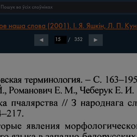
е наша слова (2001). І. Я. Яшкін, Л. П. Кун
/
352
◀
▶