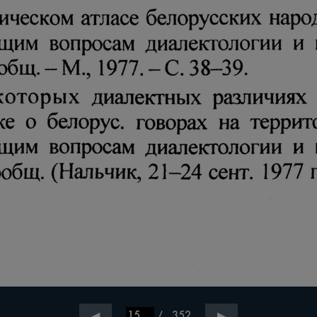
/
352
◀
▶