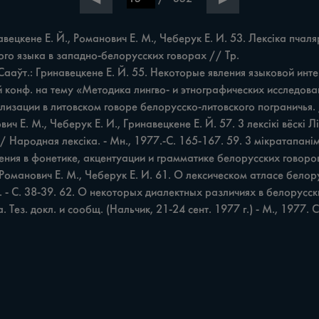
авецкене Е. Й., Романович Е. М., Чеберук Е. И. 53. Лексіка пчаля
о языка в западно-белорусских говорах // Тр.

 конф. на тему «Методика лингво- и этнографических исследован
ализации в литовском говоре белорусско-литовского пограничья. 
ич E. М., Чеберук Е. И., Гринавецкене Е. Й. 57. 3 лексікі вёскі 
 Народная лексіка. - Мн., 1977.-C. 165-167. 59. 3 мікратапанім
вления в фонетике, акцентуации и грамматике белорусских говор
 Й., Романович E. М., Чеберук Е. И. 61. О лексическом атласе б
7. - С. 38-39. 62. О некоторых диалектных различиях в белорусс
ез. докл. и сообщ. (Нальчик, 21-24 сент. 1977 г.) - М., 1977. С