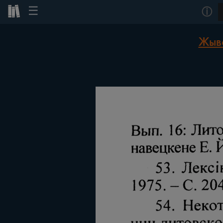
☰
ⓘ
Жыво