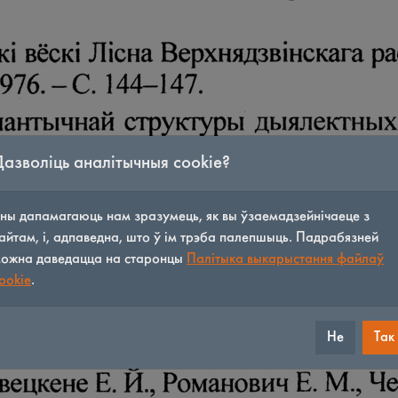
Дазволіць аналітычныя cookie?
ны дапамагаюць нам зразумець, як вы ўзаемадзейнічаеце з
айтам, і, адпаведна, што ў ім трэба палепшыць. Падрабязней
ожна даведацца на старонцы
Палітыка выкарыстання файлаў
ookie
.
Не
Так