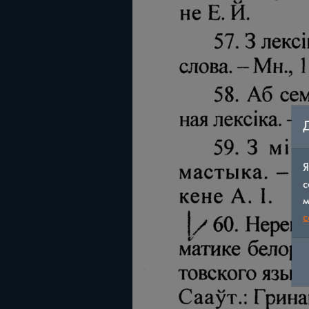
Я
с
м
c