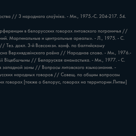
рства // 3 народнага слоўніка. - Мн., 1975.-С. 204-217. 54. 
ий. Маргинальные и центральные ареалы». - Л., 1975. - С. 
// Тез. докл. 3-й Всесоюзн. конф. по балтийскому 
Лісна Верхнядзвінскага раёна // Народнае слова. - Мн., 1976.-
іі Віцебшчыны // Беларуская анамастыка. - Мн., 1977. - C. 
ов западной зоны // Вопросы литовского языкознания. - 
елорусских народных говоров // Совещ. по общим вопросам 
ких говорах [также о белорус, говорах на территории Литвы] 