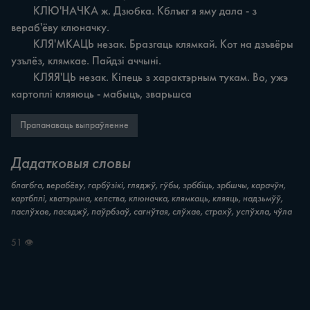
	КЛЮ'НАЧКА ж. Дзюбка. Кблъкг я яму дала - з 
вераб'ёву клюначку.

	КЛЯ'МКАЦЬ незак. Бразгаць клямкай. Кот на дзъвёры 
узълёз, клямкае. Пайдзі аччыні.

	КЛЯЯ'ЦЬ незак. Кіпець з характэрным тукам. Во, ужэ 
картоплі кляяюць - мабыцъ, зварьшса
Прапанаваць выпраўленне
Дадатковыя словы
благбга, верабёву, гарбўзікі, гляджў, гўбы, зрббіць, зрбшчы, карачўн,
картбплі, кватэрына, кепства, клюначка, клямкаць, кляяць, надзьмўў,
паслўхае, пасяджў, паўрбзаў, сагнўтая, слўхае, страхў, успўхла, чўла
51 👁