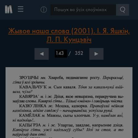
☰
ⓘ
Жывое наша слова (2001). І. Я. Яшкін,
Л. П. Кунцэвіч
/
352
◀
▶