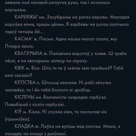
ляжала nad галавой сагнутая рука, так i асталаса 
корчыкам.

	КАРБЯЖЫ' мн. Зазубрыны на рагах каровы. Маладая 
кароўка ягичэ, трэцім цёлем. Я карбяжы на рогах палічыла 
гадоў чатыры ёй...

	КАСМА' ж. Пасма. Адна касма налоп спала, яку 
Птлера якога.

	КВАТЭ'РЫНА ж. Палавінка варотаў у хляве. Ш трэба 
лёскі, я па кватэрыны залезу на страху.

	KBIK м. Віск. Што ги ты ў сьвіны квік прыйшоў? Табё 
калі сказалі?

	КЕ'ПСТВА н. Штосьці кепскае. Hi рабі кёпства 
чалавёку, то i ён табё благога ні зробіць.

	КІСЛГНЫ мн. Валакністы асяродак гарбуза. 
Павыбірай c кіслін гарбузікі.

	КІЎ м. Ківок. Hi слухае ківа, то паслухае кія 
(прымаўка).

	КЛАДКА ж. Лаўка на вуліцы над плотам. Мама, я 
пасяджу на клащэ з дзяўкамі.
