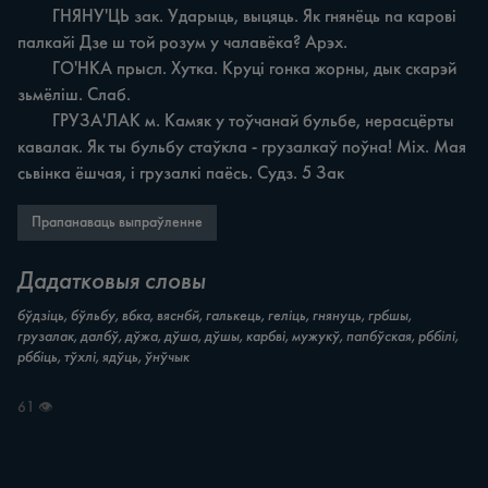
	ГНЯНУ'ЦЬ зак. Ударыць, выцяць. Як гнянёць na карові 
палкайі Дзе ш той розум у чалавёка? Арэх.

	ГО'НКА прысл. Хутка. Круці гонка жорны, дык скарэй 
зьмёліш. Слаб.

	ГРУЗА'ЛАК м. Камяк у тоўчанай бульбе, нерасцёрты 
кавалак. Як ты бульбу стаўкла - грузалкаў поўна! Міх. Мая 
сьвінка ёшчая, i грузалкі паёсь. Судз. 5 Зак
Прапанаваць выпраўленне
Дадатковыя словы
бўдзіць, бўльбу, вбка, вяснбй, галькець, геліць, гнянуць, грбшы,
грузалак, далбў, дўжа, дўша, дўшы, карбві, мужукў, папбўская, рббілі,
рббіць, тўхлі, ядўць, ўнўчык
61 👁