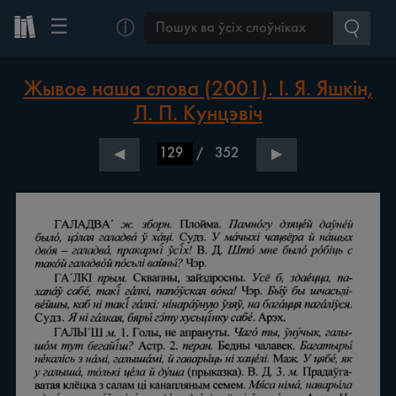
☰
ⓘ
Жывое наша слова (2001). І. Я. Яшкін,
Л. П. Кунцэвіч
/
352
◀
▶