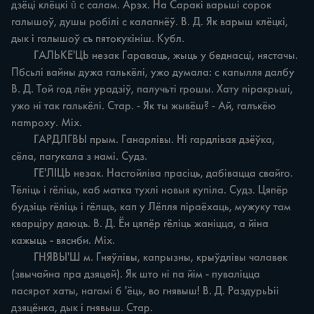
дзёці клёцкі ŭ с салам. Арэх. На Саракі варьші сорок 
галышоў, душы робілі c калапнёў. В. Д. Як варыш клёцкі, 
дык i галышоў съ пятокукініш. Кубл.

	ГАЛЬКЕ'ЦЬ незак Гараваць, жыць у беднасці, нястачы. 
Пбсьлі вайны дужа галькёлі, ужо думала: c капылля далбу 
В. Д. Той год лён урадзіў, палучьті грошы. Хату піракрьші, 
ужо ні так галькёлі. Стар. - Як ты жывёш? - Ай, галъкёю 
nampoxy. Mix.

	ГАРДЛГВЫ прым. Ганарлівы. Hi гардлівая дзёўка, 
сёла, пагукала з намі. Судз.

	ГЕ'ЛІЦЬ незак. Настойліва прасіць, дабівацца свайго. 
Тёліць i гёліць, каб матка тухлі новыя купіла. Судз. Цяпёр 
будзіць гёліць i гёлщъ, кап у Лёпля піраёхаць, мужуку там 
кварціру даюцъ. В. Д. Ён цяпёр гёліць жаніцца, a йіна 
кажыць - вяснби. Міх.

	ГНЯВЫ'Ш м. Гняўлівы, капрызны, крыўдлівы чалавек 
(звычайна пра дзяцей). Як што ні na йім - пуваліцца 
пасярот хаты, нагамі б 'ёць, во гнявыш! В. Д. РаздурьЬіі 
дзяцёнка, дык i гнявыш. Стар.
