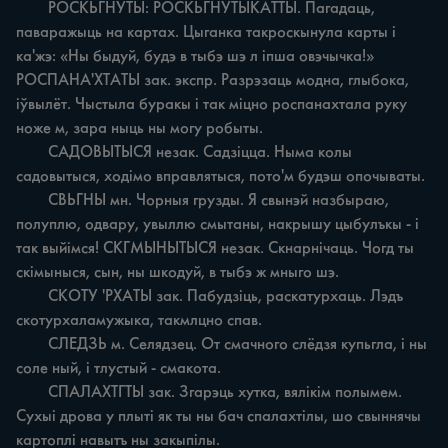
	РОСКЬГНУТЫ: РОСКЬГНУТЫКАТТЫ. Пагадаць, 
паваражыць на картах. Цыганка такроскынула карты i 
ка'жэ: «Ны быдуй, будэ в тыбэ шэ л іпша овэчычка!» 
РОСПАНА'ХТАТЫ зак. экспр. Разрэзаць модна, глыбока, 
іўвылёт. Чыстыла буракы i так міцно роспанахтала руку 
ноже м, зара ныць ны могу робыты.

	САДОВЫТЫСЯ незак. Садзіцца. Ныма колы 
садовытыся, ходімо вправлятыся, пото'м будэш опочываты.

	СВЬГНЫ мн. Чорныя грузды. Я свынэй назбыраю, 
полуплю, одвару, увыллю смытаны, накрышу цыбулъкы - i 
так выйімся! СКГМЫНЫТЫСЯ незак. Скнарнічаць. Чогд ты 
скімыныся, сын, ны шкодуй, в тыбэ ж мныго шэ.

	СКОТУ 'РХАТЫ зак. Пабудзіць, раскатурхаць. Лэдъ 
скотурхаламужыка, такмлцно спав.

	СЛЕДЗЬ м. Селядзец. От смачного слёдзя купьгла, i ны 
соле ный, i тлустый - смакота.

	СПАЛАХТГТЫ зак. Згарэць хутка, вялікім полымем. 
Сухыі дрова у плыті як ты ны бач спалахтілы, шо свыннячы 
картоплі навытъ ны закыпілы.
