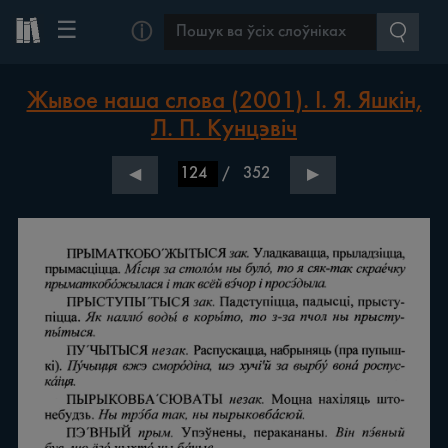
☰
ⓘ
Жывое наша слова (2001). І. Я. Яшкін,
Л. П. Кунцэвіч
/
352
◀
▶