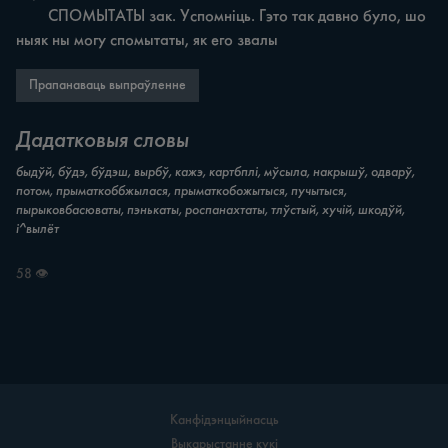
	СПОМЫТАТЫ зак. Успомніць. Гэто так давно було, шо 
ныяк ны могу спомытаты, як его звалы
Прапанаваць выпраўленне
Дадатковыя словы
быдўй, бўдэ, бўдэш, вырбў, кажэ, картбплі, мўсыла, накрышў, одварў,
потом, прыматкоббжылася, прыматкобожытыся, пучытыся,
пырыковбасюваты, пэнькаты, роспанахтаты, тлўстый, хучій, шкодўй,
і^вылёт
58 👁
Канфідэнцыйнасць
Выкарыстанне кукі