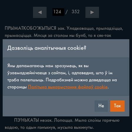
/
352
◀
▶
ПРЫМАТКОБО'ЖЫТЫСЯ зак. Уладкавацца, прыладзіцца, 
прымасціцца. Млсця за столом ны булб, то я сяк-так 
скраёчку прыматкобожылася i так всей вэчор i просэдыла.

Дазволіць аналітычныя cookie?
	ПРЫСТУПЫТЫСЯ зак. Падступіцца, падысці, 
прыступіцца. Як наллю воды в корыто, то з-за пчол ны 
прыступытыся.

Яны дапамагаюць нам зразумець, як вы
	ПУ'ЧЫТЫСЯ незак. Распускацца, набрыняць (пра 
ўзаемадзейнічаеце з сайтам, і, адпаведна, што ў ім
пупышкі). Пучыцщ вжэ смородіна, шэ хучі'й за вырбу вона 
трэба палепшыць. Падрабязней можна даведацца на
роспуска]іця.

старонцы
Палітыка выкарыстання файлаў cookie
.
	ПЫРЫКОВБА'СЮВАТЫ незак. Модна нахіляць 
штонебудзь. Ны трэба так, ны пырыковбасюй.

Не
Так
	ПЭ'ВНЫЙ прым. Упэунены, перакананы. Вт пэвный 
був, гио его ныхто ны бачыв.

	ПЭ'НЬКАТЫ незак. Лопацца. Мыла слоікы гарячыю 
водою, то одын пэнъкнув, мусыла выкинуты.
