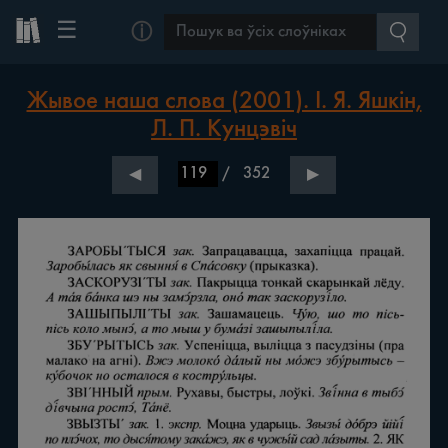
☰
ⓘ
Жывое наша слова (2001). І. Я. Яшкін,
Л. П. Кунцэвіч
/
352
◀
▶