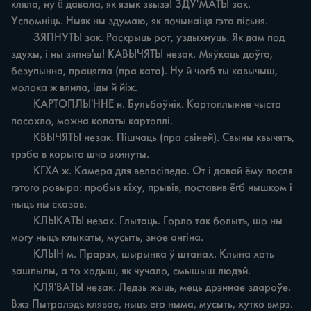
кляла, ну ŭ давала, як язык звызэ! ЗДУ'МАТЫ зак. 
Успомніць. Ныяк ны здумаю, як почынаіця гэта пісьня.

	ЗЯПНУТЫ зак. Раскрыць рот, уздыхнуць. Як дам под 
здухы, i ны зяпнэ'ш! КАВЫЧЯТЫ незак. Мяўкаць доўга, 
безупынна, працягла (пра ката). Ну й чогб ты кавычыш, 
молока ж влила, іды й йіж.

	КАРТОПЛЫ'ННЕ н. Бульбоўнік. Картоплынне чысто 
посохло, можна копаты картоплі.

	КВЫЧЯТЫ незак. Пішчаць (пра свіней). Свыны квычятъ, 
трэба в корыто шчо вкинуты.

	КГХА ж. Камера для веласіпеда. От i давай ёму посля 
гэтого ровыра: пробыв кіху, прывів, поставив ёгб нышком i 
ныцъ ны сказав.

	КЛЫКАТЫ незак. Глытаць. Горло так болытъ, шо ны 
могу ныцъ клыкаты, мусыть, зное ангіна.

	КЛЫН м. Прарэх, шырынка ў штанах. Клына хоть 
зашпылы, а то ходыш, як чучало, смышыш людэй.

	КЛЯ'ВАТЫ незак. Ледзь жыць, мець дрэннае здароўе. 
Вжэ Пытролэдъ клявае, ныцъ его ныма, мусыть, хутко вмрэ.
