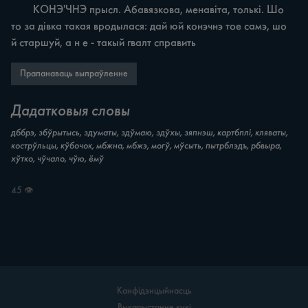
	КОНЭ'ЧНЭ прысл. Абавязкова, менавіта, толькі. Шо 
то за дівка такая вродылася: дай юй конэчнэ тое самэ, шо 
й старшуй, а н е - такый гвалт справить
Прапанаваць выпраўленне
Дадатковыя словы
дббрэ, збўрытысь, здуматы, здўмаю, здўхы, зяпнэш, картбплі, кляваты,
кострўльцы, кўбочок, мбжна, мбжэ, могў, мўсыть, пытрблэдъ, рбвыра,
хўтко, чўчало, чўю, ёмў
45 👁
Канфідэнцыйнасць
Выкарыстанне кукі